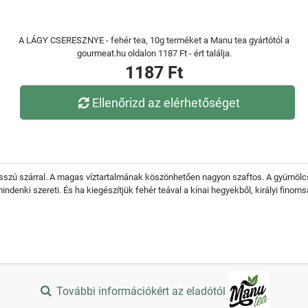
A LÁGY CSERESZNYE - fehér tea, 10g terméket a Manu tea gyártótól a
gourmeat.hu oldalon 1187 Ft - ért találja.
1187 Ft
Ellenőrizd az elérhetőséget
sszú szárral. A magas víztartalmának köszönhetően nagyon szaftos. A gyümölcs
denki szereti. És ha kiegészítjük fehér teával a kínai hegyekből, királyi finomsá
További információkért az eladótól