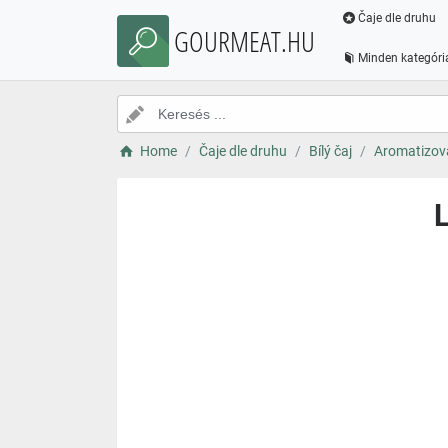
Čaje dle druhu
GOURMEAT.HU
Minden kategóri
Home
Čaje dle druhu
Bílý čaj
Aromatizova