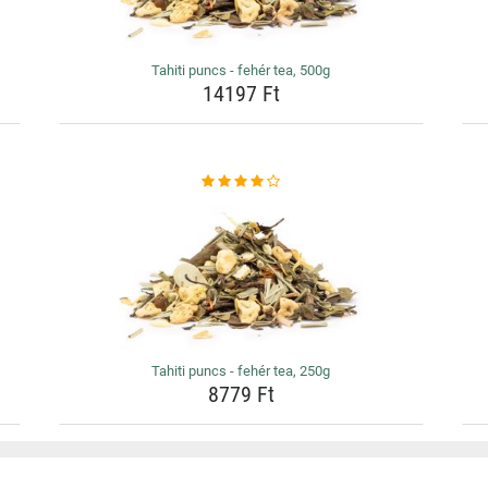
Tahiti puncs - fehér tea, 500g
14197 Ft
Tahiti puncs - fehér tea, 250g
8779 Ft