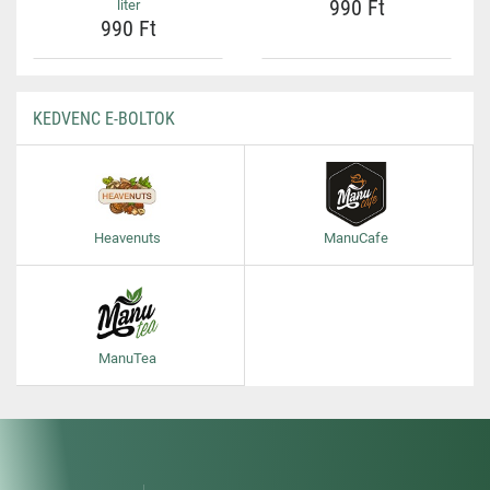
990 Ft
liter
990 Ft
KEDVENC E-BOLTOK
Heavenuts
ManuCafe
ManuTea