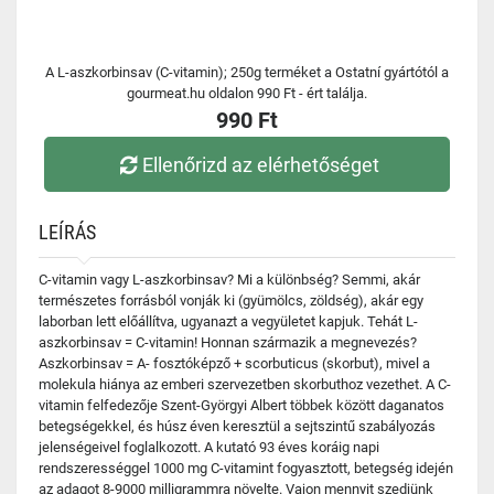
A L-aszkorbinsav (C-vitamin); 250g terméket a Ostatní gyártótól a
gourmeat.hu oldalon 990 Ft - ért találja.
990 Ft
Ellenőrizd az elérhetőséget
LEÍRÁS
C-vitamin vagy L-aszkorbinsav? Mi a különbség? Semmi, akár
természetes forrásból vonják ki (gyümölcs, zöldség), akár egy
laborban lett előállítva, ugyanazt a vegyületet kapjuk. Tehát L-
aszkorbinsav = C-vitamin! Honnan származik a megnevezés?
Aszkorbinsav = A- fosztóképző + scorbuticus (skorbut), mivel a
molekula hiánya az emberi szervezetben skorbuthoz vezethet. A C-
vitamin felfedezője Szent-Györgyi Albert többek között daganatos
betegségekkel, és húsz éven keresztül a sejtszintű szabályozás
jelenségeivel foglalkozott. A kutató 93 éves koráig napi
rendszerességgel 1000 mg C-vitamint fogyasztott, betegség idején
az adagot 8-9000 milligrammra növelte. Vajon mennyit szedjünk