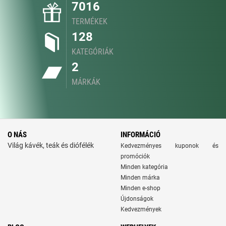
7016
TERMÉKEK
128
KATEGÓRIÁK
2
MÁRKÁK
O NÁS
INFORMÁCIÓ
Világ kávék, teák és diófélék
Kedvezményes kuponok és
promóciók
Minden kategória
Minden márka
Minden e-shop
Újdonságok
Kedvezmények