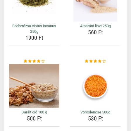
Bodorrózsa cistus incanus
Amaránt liszt 250g
560 Ft
250g
1900 Ft
Darált dió 100 g
Vöröslencse 500g
500 Ft
530 Ft