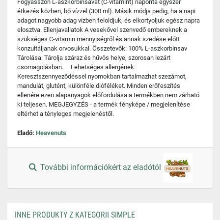
Fogyasszon L-aszkorbinsavat (C-vitamint) naponta egyszer
étkezés közben, bő vízzel (300 ml). Másik módja pedig, ha a napi
adagot nagyobb adag vízben feloldjuk, és elkortyoljuk egész napra
elosztva. Ellenjavallatok A vesekővel szenvedő embereknek a
szükséges C-vitamin mennyiségről és annak szedése előtt
konzultáljanak orvosukkal. Összetevők: 100% L-aszkorbinsav
Tárolása: Tárolja száraz és hűvös helye, szorosan lezárt
csomagolásban. Lehetséges allergének:
Keresztszennyeződéssel nyomokban tartalmazhat szezámot,
mandulát, glutént, különféle dióféléket. Minden erőfeszítés
ellenére ezen alapanyagok előfordulása a termékben nem zárható
ki teljesen. MEGJEGYZÉS - a termék fényképe / megjelenítése
eltérhet a tényleges megjelenéstől.
Eladó:
Heavenuts
További információkért az eladótól
INNE PRODUKTY Z KATEGORII SIMPLE