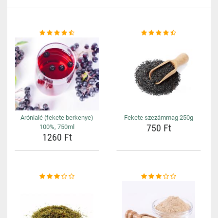
Arónialé (fekete berkenye)
Fekete szezámmag 250g
750 Ft
100%, 750ml
1260 Ft