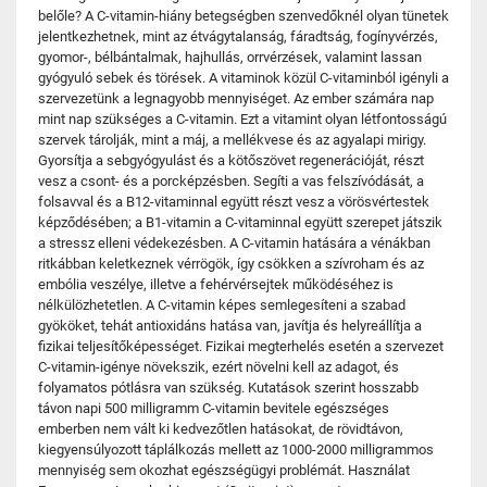
belőle? A C-vitamin-hiány betegségben szenvedőknél olyan tünetek
jelentkezhetnek, mint az étvágytalanság, fáradtság, fogínyvérzés,
gyomor-, bélbántalmak, hajhullás, orrvérzések, valamint lassan
gyógyuló sebek és törések. A vitaminok közül C-vitaminból igényli a
szervezetünk a legnagyobb mennyiséget. Az ember számára nap
mint nap szükséges a C-vitamin. Ezt a vitamint olyan létfontosságú
szervek tárolják, mint a máj, a mellékvese és az agyalapi mirigy.
Gyorsítja a sebgyógyulást és a kötőszövet regenerációját, részt
vesz a csont- és a porcképzésben. Segíti a vas felszívódását, a
folsavval és a B12-vitaminnal együtt részt vesz a vörösvértestek
képződésében; a B1-vitamin a C-vitaminnal együtt szerepet játszik
a stressz elleni védekezésben. A C-vitamin hatására a vénákban
ritkábban keletkeznek vérrögök, így csökken a szívroham és az
embólia veszélye, illetve a fehérvérsejtek működéséhez is
nélkülözhetetlen. A C-vitamin képes semlegesíteni a szabad
gyököket, tehát antioxidáns hatása van, javítja és helyreállítja a
fizikai teljesítőképességet. Fizikai megterhelés esetén a szervezet
C-vitamin-igénye növekszik, ezért növelni kell az adagot, és
folyamatos pótlásra van szükség. Kutatások szerint hosszabb
távon napi 500 milligramm C-vitamin bevitele egészséges
emberben nem vált ki kedvezőtlen hatásokat, de rövidtávon,
kiegyensúlyozott táplálkozás mellett az 1000-2000 milligrammos
mennyiség sem okozhat egészségügyi problémát. Használat