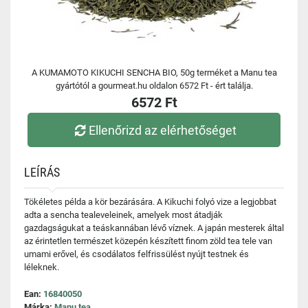
A KUMAMOTO KIKUCHI SENCHA BIO, 50g terméket a Manu tea
gyártótól a gourmeat.hu oldalon 6572 Ft - ért találja.
6572 Ft
Ellenőrizd az elérhetőséget
LEÍRÁS
Tökéletes példa a kör bezárására. A Kikuchi folyó vize a legjobbat
adta a sencha tealeveleinek, amelyek most átadják
gazdagságukat a teáskannában lévő víznek. A japán mesterek által
az érintetlen természet közepén készített finom zöld tea tele van
umami erővel, és csodálatos felfrissülést nyújt testnek és
léleknek.
Ean:
16840050
Márka:
Manu tea