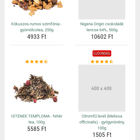
Kókuszos-rumos szimfónia -
Nigeria Origin csokoládé
gyümölcstea, 250g
lencse 64%, 500g
4933 Ft
10602 Ft
ÚJDONSÁG
ISTENEK TEMPLOMA - fehér
Citromfű levél (Melissa
tea, 100g
officinalis) - gyógynövény,
5585 Ft
100g
1505 Ft