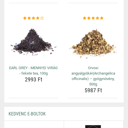
EARL GREY - MENNYEI VIRÁG
Orvosi
- fekete tea, 100g
angyalgyökér(Archangelica
2993 Ft
officinalis) – gyógynövény,
500g
5987 Ft
KEDVENC E-BOLTOK