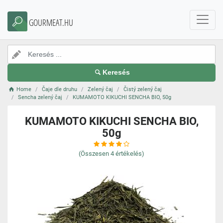
GOURMEAT.HU
Keresés
Home
Čaje dle druhu
Zelený čaj
Čistý zelený čaj
Sencha zelený čaj
KUMAMOTO KIKUCHI SENCHA BIO, 50g
KUMAMOTO KIKUCHI SENCHA BIO,
50g
(Összesen
4
értékelés)