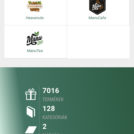
Heavenuts
ManuCafe
ManuTea
7016
TERMÉKEK
128
KATEGÓRIÁK
2