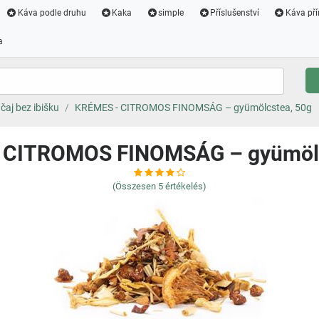
Káva podle druhu
Kaka
simple
Příslušenství
Káva pří
a
čaj bez ibišku
KRÉMES - CITROMOS FINOMSÁG – gyümölcstea, 50g
 CITROMOS FINOMSÁG – gyümölc
(Összesen
5
értékelés)