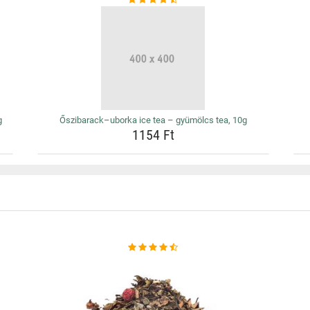
g
Őszibarack–uborka ice tea – gyümölcs tea, 10g
1154 Ft