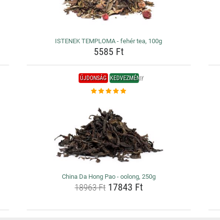
ISTENEK TEMPLOMA - fehér tea, 100g
5585 Ft
ÚJDONSÁG
KEDVEZMÉNY
China Da Hong Pao - oolong, 250g
17843 Ft
18963 Ft