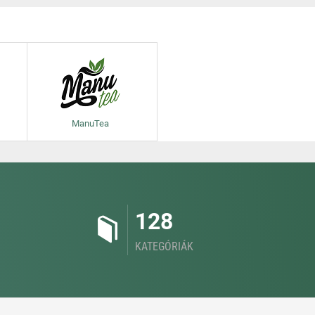
ManuTea
128
KATEGÓRIÁK