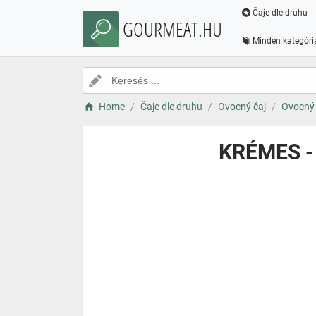
Čaje dle druhu
GOURMEAT.HU
Minden kategóri
Home
Čaje dle druhu
Ovocný čaj
Ovocný 
KRÉMES -