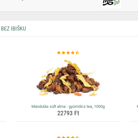
BEZ IBIŠKU
Mandulás sült alma - gyümölcs tea, 1000g
22793 Ft