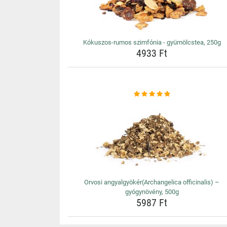
Kókuszos-rumos szimfónia - gyümölcstea, 250g
4933 Ft
Orvosi angyalgyökér(Archangelica officinalis) –
gyógynövény, 500g
5987 Ft