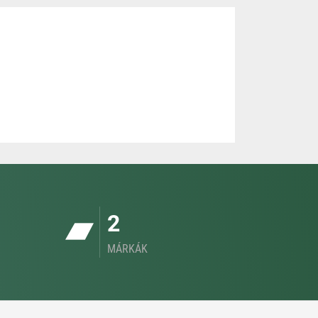
2
MÁRKÁK