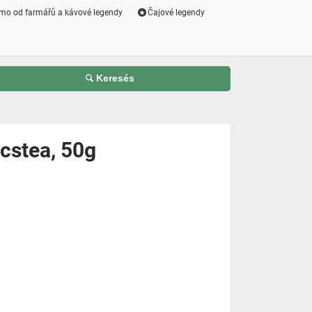
mo od farmářů a kávové legendy
Čajové legendy
Keresés
stea, 50g