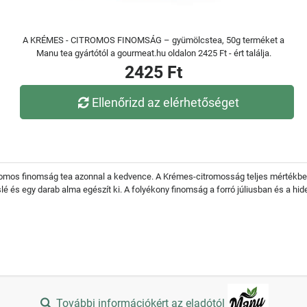
A KRÉMES - CITROMOS FINOMSÁG – gyümölcstea, 50g terméket a
Manu tea gyártótól a gourmeat.hu oldalon 2425 Ft - ért találja.
2425 Ft
Ellenőrizd az elérhetőséget
itromos finomság tea azonnal a kedvence. A Krémes-citromosság teljes mértékbe
é és egy darab alma egészít ki. A folyékony finomság a forró júliusban és a hid
További információkért az eladótól