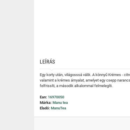
LEÍRÁS
Egy korty után, világosssá válik. A könnyű Krémes - c
valamint a krémes árnyalat, amelyet egy csepp narancsl
felfrissíti, a második alkalommal felmelegíti.
Ean:
16970050
Márka:
Manu tea
Eladó:
ManuTea