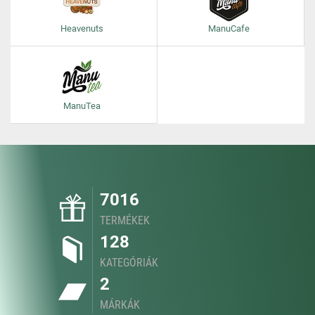
Heavenuts
ManuCafe
ManuTea
7016
TERMÉKEK
128
KATEGÓRIÁK
2
MÁRKÁK