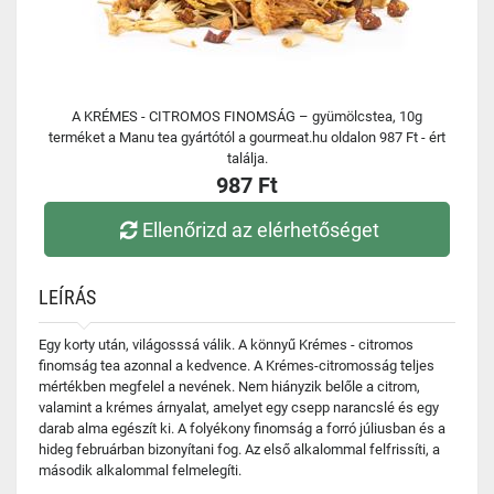
A KRÉMES - CITROMOS FINOMSÁG – gyümölcstea, 10g
terméket a Manu tea gyártótól a gourmeat.hu oldalon 987 Ft - ért
találja.
987 Ft
Ellenőrizd az elérhetőséget
LEÍRÁS
Egy korty után, világosssá válik. A könnyű Krémes - citromos
finomság tea azonnal a kedvence. A Krémes-citromosság teljes
mértékben megfelel a nevének. Nem hiányzik belőle a citrom,
valamint a krémes árnyalat, amelyet egy csepp narancslé és egy
darab alma egészít ki. A folyékony finomság a forró júliusban és a
hideg februárban bizonyítani fog. Az első alkalommal felfrissíti, a
második alkalommal felmelegíti.