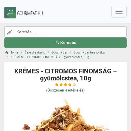
GOURMEAT.HU
Keresés
Home
Čaje dle druhu
Ovocný čaj
Ovocný čaj bez ibišku
KRÉMES - CITROMOS FINOMSÁG – gyümölcstea, 10g
KRÉMES - CITROMOS FINOMSÁG –
gyümölcstea, 10g
(Összesen
4
értékelés)