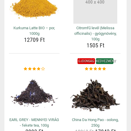
Kurkuma Latte BIO – por,
Citromfű levél (Melissa
1000g
officinalis) - gyógynövény,
12709 Ft
100g
1505 Ft
ÚJDONSÁG
KEDVEZMÉNY
EARL GREY - MENNYEI VIRÁG
China Da Hong Pao - oolong,
- fekete tea, 100g
250g