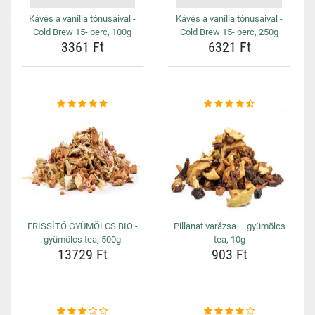
Kávés a vanília tónusaival -
Kávés a vanília tónusaival -
Cold Brew 15- perc, 100g
Cold Brew 15- perc, 250g
3361 Ft
6321 Ft
FRISSÍTŐ GYÜMÖLCS BIO -
Pillanat varázsa – gyümölcs
gyümölcs tea, 500g
tea, 10g
13729 Ft
903 Ft