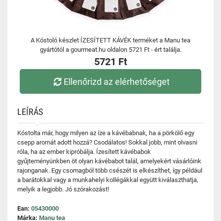
A Kóstoló készlet ÍZESÍTETT KÁVÉK terméket a Manu tea
gyártótól a gourmeat.hu oldalon 5721 Ft - ért találja.
5721 Ft
Ellenőrizd az elérhetőséget
LEÍRÁS
Kóstolta már, hogy milyen az íze a kávébabnak, ha a pörkölő egy
csepp aromát adott hozzá? Csodálatos! Sokkal jobb, mint olvasni
róla, ha az ember kipróbálja. Ízesített kávébabok
gyűjteményünkben öt olyan kávébabot talál, amelyekért vásárlóink
rajonganak. Egy csomagból több csészét is elkészíthet, így például
a barátokkal vagy a munkahelyi kollégákkal együtt kiválaszthatja,
melyik a legjobb. Jó szórakozást!
Ean:
05430000
Márka:
Manu tea