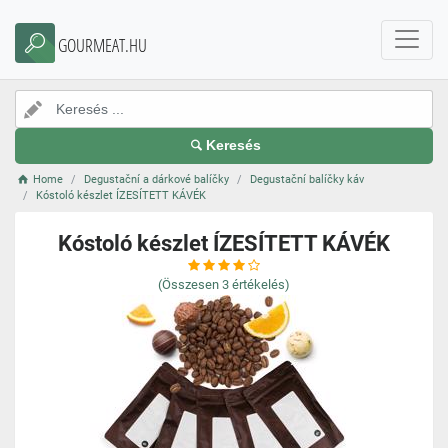
GOURMEAT.HU
Keresés
Home
Degustační a dárkové balíčky
Degustační balíčky káv
Kóstoló készlet ÍZESÍTETT KÁVÉK
Kóstoló készlet ÍZESÍTETT KÁVÉK
(Összesen
3
értékelés)