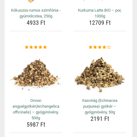
Kókuszos-rumos szimfónia -
Kurkuma Latte BIO – por,
gyümölcstea, 250g
1000g
4933 Ft
12709 Ft
Orvosi
Kasvirág (Echinacea
angyalgyökér(Archangelica
purpurea) gyökér –
officinalis) – gyógynövény,
gyógynövény, 50g
2191 Ft
500g
5987 Ft