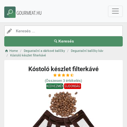
GOURMEAT.HU
Keresés
Home
Degustační a dárkové balíčky
Degustační balíčky káv
Kóstoló készlet filterkávé
Kóstoló készlet filterkávé
(Összesen
3
értékelés)
KEDVEZMÉNY
ÚJDONSÁG