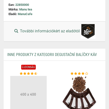
Ean:
22850000
Márka:
Manu tea
Eladó:
ManuCafe
További információkért az eladótól
INNE PRODUKTY Z KATEGORII DEGUSTAČNÍ BALÍČKY KÁV
ÚJDONSÁG