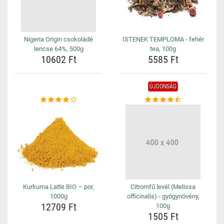
Nigeria Origin csokoládé
ISTENEK TEMPLOMA - fehér
lencse 64%, 500g
tea, 100g
10602 Ft
5585 Ft
ÚJDONSÁG
Kurkuma Latte BIO – por,
Citromfű levél (Melissa
1000g
officinalis) - gyógynövény,
12709 Ft
100g
1505 Ft