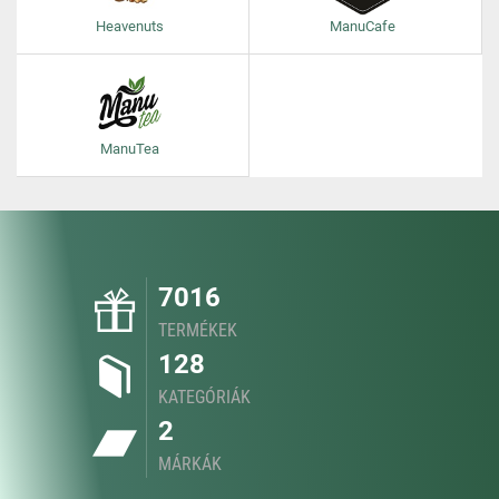
Heavenuts
ManuCafe
ManuTea
7016
TERMÉKEK
128
KATEGÓRIÁK
2
MÁRKÁK