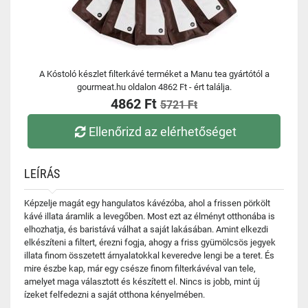
A Kóstoló készlet filterkávé terméket a Manu tea gyártótól a
gourmeat.hu oldalon 4862 Ft - ért találja.
4862 Ft
5721 Ft
Ellenőrizd az elérhetőséget
LEÍRÁS
Képzelje magát egy hangulatos kávézóba, ahol a frissen pörkölt
kávé illata áramlik a levegőben. Most ezt az élményt otthonába is
elhozhatja, és baristává válhat a saját lakásában. Amint elkezdi
elkészíteni a filtert, érezni fogja, ahogy a friss gyümölcsös jegyek
illata finom összetett árnyalatokkal keveredve lengi be a teret. És
mire észbe kap, már egy csésze finom filterkávéval van tele,
amelyet maga választott és készített el. Nincs is jobb, mint új
ízeket felfedezni a saját otthona kényelmében.