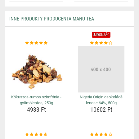
INNE PRODUKTY PRODUCENTA MANU TEA
ÚJDONSÁG
Kókuszos-rumos szimfónia -
Nigeria Origin csokoládé
gyümölcstea, 250g
lencse 64%, 500g
4933 Ft
10602 Ft