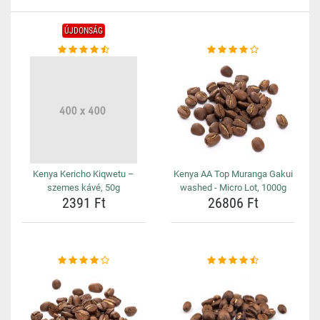
ÚJDONSÁG
Kenya Kericho Kiqwetu –
Kenya AA Top Muranga Gakui
szemes kávé, 50g
washed - Micro Lot, 1000g
2391 Ft
26806 Ft