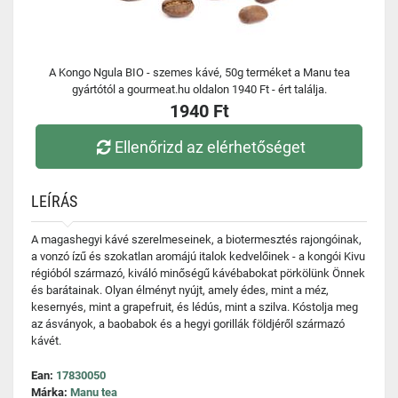
A Kongo Ngula BIO - szemes kávé, 50g terméket a Manu tea
gyártótól a gourmeat.hu oldalon 1940 Ft - ért találja.
1940 Ft
Ellenőrizd az elérhetőséget
LEÍRÁS
A magashegyi kávé szerelmeseinek, a biotermesztés rajongóinak,
a vonzó ízű és szokatlan aromájú italok kedvelőinek - a kongói Kivu
régióból származó, kiváló minőségű kávébabokat pörkölünk Önnek
és barátainak. Olyan élményt nyújt, amely édes, mint a méz,
kesernyés, mint a grapefruit, és lédús, mint a szilva. Kóstolja meg
az ásványok, a baobabok és a hegyi gorillák földjéről származó
kávét.
Ean:
17830050
Márka:
Manu tea