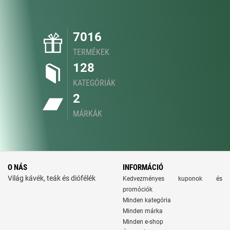
7016
TERMÉKEK
128
KATEGÓRIÁK
2
MÁRKÁK
O NÁS
INFORMÁCIÓ
Világ kávék, teák és diófélék
Kedvezményes kuponok és
promóciók
Minden kategória
Minden márka
Minden e-shop