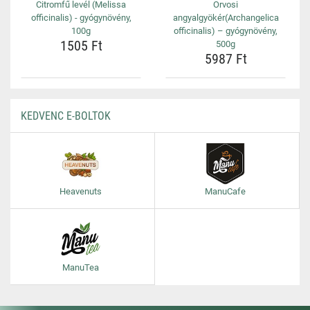
Citromfű levél (Melissa
Orvosi
officinalis) - gyógynövény,
angyalgyökér(Archangelica
100g
officinalis) – gyógynövény,
1505 Ft
500g
5987 Ft
KEDVENC E-BOLTOK
Heavenuts
ManuCafe
ManuTea