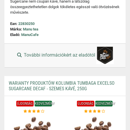
Sugercane nem csupán kávé, hanem a látszólag
összeegyeztethetetlen dolgok tökéletes egésszé való ötvözésének
művészete.
Ean:
22830250
Márka:
Manu tea
Eladó:
ManuCafe
További információkért az eladótól
WARIANTY PRODUKTÓW KOLUMBIA TUMBAGA EXCELSO
SUGARCANE DECAF - SZEMES KÁVÉ, 250G
ÚJDONSÁG
KEDVEZMÉNY
ÚJDONSÁG
KEDVEZMÉNY