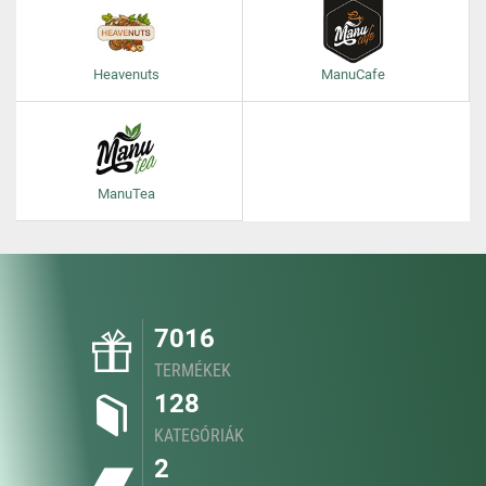
Heavenuts
ManuCafe
ManuTea
7016
TERMÉKEK
128
KATEGÓRIÁK
2