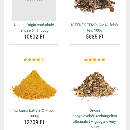
Nigeria Origin csokoládé
ISTENEK TEMPLOMA - fehér
lencse 64%, 500g
tea, 100g
10602 Ft
5585 Ft
Kurkuma Latte BIO – por,
Orvosi
1000g
angyalgyökér(Archangelica
12709 Ft
officinalis) – gyógynövény,
500g