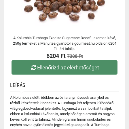
A Kolumbia Tumbaga Excelso Sugarcane Decaf - szemes kávé,
250g terméket a Manu tea gyártótól a gourmeat.hu oldalon 6204
Ft - ért találja.
6204 Ft
7308 Ft
Ellenőrizd az elérhetőséget
LEÍRÁS
A Kolumbusz előtti időkben az ősi aranyművesek aranyból és
rézből készítettek kincseket. A Tumbaga két teljesen különböző
világ egybeolvadását jelentette. Ugyanezt a szimbolikát találjuk
ebben a kolumbiai kávéban is, amely bőséges aromát és nagyon
kevés koffeint tartalmaz. Minden gramm finom csokoládés és
enyhén savas gyümölcsös jegyekkel gazdagodik. A Tumbaga