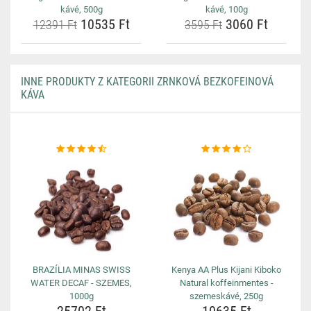
kávé, 500g
kávé, 100g
10535 Ft
3060 Ft
12391 Ft
3595 Ft
INNE PRODUKTY Z KATEGORII ZRNKOVÁ BEZKOFEINOVÁ
KÁVA
BRAZÍLIA MINAS SWISS
Kenya AA Plus Kijani Kiboko
WATER DECAF - SZEMES,
Natural koffeinmentes -
1000g
szemeskávé, 250g