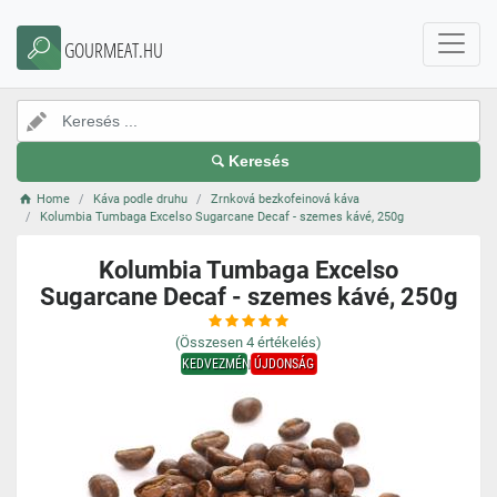
GOURMEAT.HU
Keresés
Home
Káva podle druhu
Zrnková bezkofeinová káva
Kolumbia Tumbaga Excelso Sugarcane Decaf - szemes kávé, 250g
Kolumbia Tumbaga Excelso
Sugarcane Decaf - szemes kávé, 250g
(Összesen
4
értékelés)
KEDVEZMÉNY
ÚJDONSÁG