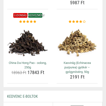
5987 Ft
ÚJDONSÁG
KEDVEZMÉNY
China Da Hong Pao - oolong,
Kasvirág (Echinacea
250g
purpurea) gyökér –
17843 Ft
18963 Ft
gyógynövény, 50g
2191 Ft
KEDVENC E-BOLTOK