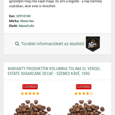
győződjön meg róla saját maga. És ami a legjobb - a nap bármely
szakában, akár este is élvezheti.
Ean:
22910100
Márka:
Manu tea
Eladó:
ManuCafe
További információkért az eladótól
WARIANTY PRODUKTÓW KOLUMBIA TOLIMA EL VERGEL
ESTATE SUGARCANE DECAF - SZEMES KÁVÉ, 100G
ÚJDONSÁG
ÚJDONSÁG