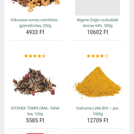
Kókuszos-rumos szimfónia -
Nigeria Origin csokoládé
gyümölcstea, 250g
lencse 64%, 500g
4933 Ft
10602 Ft
ISTENEK TEMPLOMA - fehér
Kurkuma Latte BIO – por,
tea, 100g
1000g
5585 Ft
12709 Ft