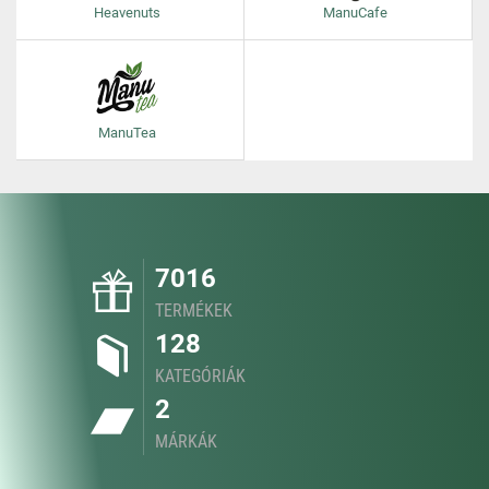
Heavenuts
ManuCafe
ManuTea
7016
TERMÉKEK
128
KATEGÓRIÁK
2
MÁRKÁK