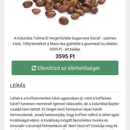
A Kolumbia Tolima El Vergel Estate Sugarcane Decaf - szemes
kávé, 100g terméket a Manu tea gyártótól a gourmeat.hu oldalon
3595 Ft - ért találja.
3595 Ft
Ellenőrizd az elérhetőséget
LEÍRÁS
Lehet-e a koffeinmentes kávé ugyanolyan jó, mint a koffeines
kávé? Kevesen mernének igennel válaszolni, de a kolumbiai Bayter
család nem tartott. El Vergel nevű farmjukon olyan kávét
termesztenek, amely bebizonyítja, hogy koffein nélkül is lehet igazi
kiválóságot elérni. A kiválóság mögött becsületes munka és
innovatív cukornád-fermentáció áll. Nem hiszi el? Kóstolja meg és