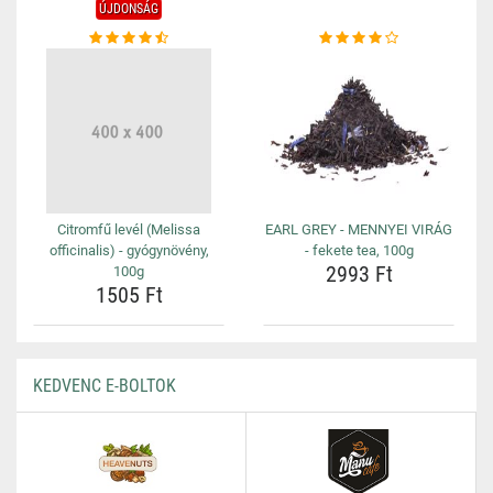
ÚJDONSÁG
Citromfű levél (Melissa
EARL GREY - MENNYEI VIRÁG
officinalis) - gyógynövény,
- fekete tea, 100g
2993 Ft
100g
1505 Ft
KEDVENC E-BOLTOK