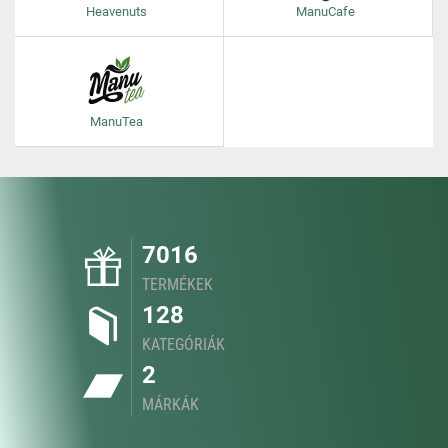
Heavenuts
ManuCafe
ManuTea
7016
TERMÉKEK
128
KATEGÓRIÁK
2
MÁRKÁK