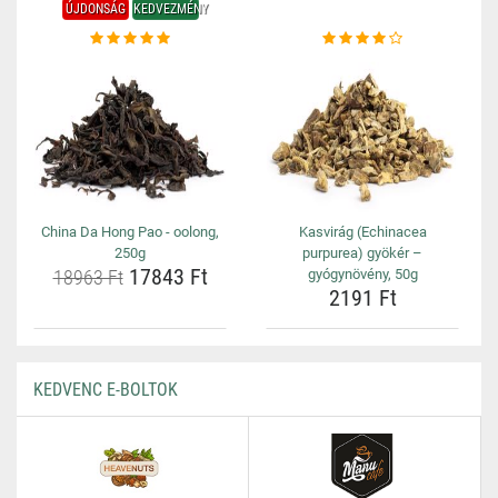
ÚJDONSÁG
KEDVEZMÉNY
China Da Hong Pao - oolong,
Kasvirág (Echinacea
250g
purpurea) gyökér –
17843 Ft
18963 Ft
gyógynövény, 50g
2191 Ft
KEDVENC E-BOLTOK