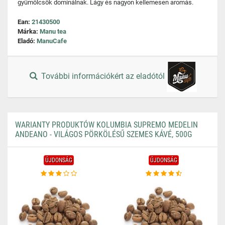
gyümölcsök dominálnak. Lágy és nagyon kellemesen aromás.
Ean:
21430500
Márka:
Manu tea
Eladó:
ManuCafe
További információkért az eladótól
WARIANTY PRODUKTÓW KOLUMBIA SUPREMO MEDELIN
ANDEANO - VILÁGOS PÖRKÖLÉSŰ SZEMES KÁVÉ, 500G
ÚJDONSÁG
ÚJDONSÁG