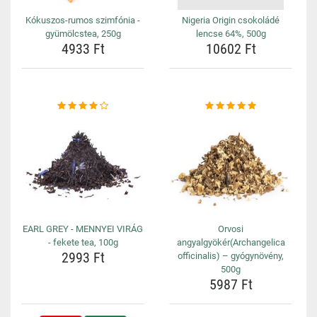
Kókuszos-rumos szimfónia -
Nigeria Origin csokoládé
gyümölcstea, 250g
lencse 64%, 500g
4933 Ft
10602 Ft
EARL GREY - MENNYEI VIRÁG
Orvosi
- fekete tea, 100g
angyalgyökér(Archangelica
2993 Ft
officinalis) – gyógynövény,
500g
5987 Ft