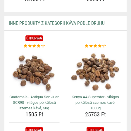
INNE PRODUKTY Z KATEGORII KÁVA PODLE DRUHU
ÚJDONSÁG
Guatemala - Antiqua San Juan
Kenya AA Superstar - világos
SCR90 - világos pörkölésű
pörkölésű szemes kávé,
szemes kávé, 50g
1000g
1505 Ft
25753 Ft
ÚJDONSÁG
ÚJDONSÁG