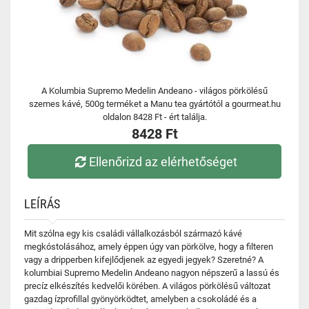
A Kolumbia Supremo Medelin Andeano - világos pörkölésű
szemes kávé, 500g terméket a Manu tea gyártótól a gourmeat.hu
oldalon 8428 Ft - ért találja.
8428 Ft
Ellenőrizd az elérhetőséget
LEÍRÁS
Mit szólna egy kis családi vállalkozásból származó kávé
megkóstolásához, amely éppen úgy van pörkölve, hogy a filteren
vagy a dripperben kifejlődjenek az egyedi jegyek? Szeretné? A
kolumbiai Supremo Medelin Andeano nagyon népszerű a lassú és
precíz elkészítés kedvelői körében. A világos pörkölésű változat
gazdag ízprofillal gyönyörködtet, amelyben a csokoládé és a