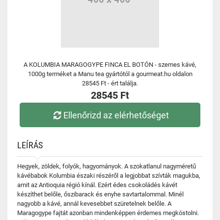
A KOLUMBIA MARAGOGYPE FINCA EL BOTÓN - szemes kávé,
1000g terméket a Manu tea gyártótól a gourmeat.hu oldalon
28545 Ft - ért találja.
28545 Ft
Ellenőrizd az elérhetőséget
LEÍRÁS
Hegyek, zöldek, folyók, hagyományok. A szokatlanul nagyméretű
kávébabok Kolumbia északi részéről a legjobbat szívták magukba,
amit az Antioquia régió kínál. Ezért édes csokoládés kávét
készíthet belőle, őszibarack és enyhe savtartalommal. Minél
nagyobb a kávé, annál kevesebbet szüretelnek belőle. A
Maragogype fajtát azonban mindenképpen érdemes megkóstolni.