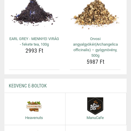
EARL GREY - MENNYEI VIRÁG
Orvosi
- fekete tea, 100g
angyalgyökér(Archangelica
2993 Ft
officinalis) – gyógynövény,
500g
5987 Ft
KEDVENC E-BOLTOK
Heavenuts
ManuCafe