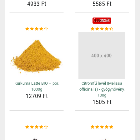
4933 Ft
5585 Ft
ÚJDONSÁG
Kurkuma Latte BIO – por,
Citromfű levél (Melissa
1000g
officinalis) - gyógynövény,
12709 Ft
100g
1505 Ft