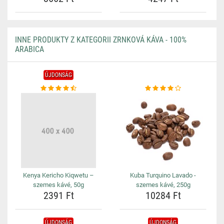
INNE PRODUKTY Z KATEGORII ZRNKOVÁ KÁVA - 100%
ARABICA
ÚJDONSÁG
Kenya Kericho Kiqwetu –
Kuba Turquino Lavado -
szemes kávé, 50g
szemes kávé, 250g
2391 Ft
10284 Ft
ÚJDONSÁG
ÚJDONSÁG