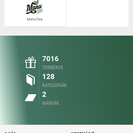
ManuTea
7016
TERMÉKEK
128
KATEGÓRIÁK
2
MÁRKÁK