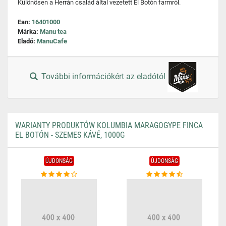
Különösen a Herrán család által vezetett El Botón farmról.
Ean:
16401000
Márka:
Manu tea
Eladó:
ManuCafe
További információkért az eladótól
WARIANTY PRODUKTÓW KOLUMBIA MARAGOGYPE FINCA
EL BOTÓN - SZEMES KÁVÉ, 1000G
ÚJDONSÁG
ÚJDONSÁG