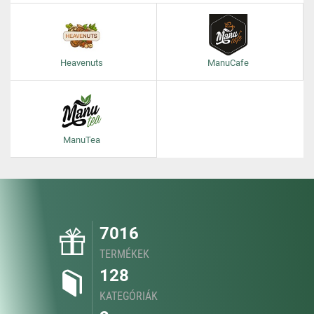
Heavenuts
ManuCafe
ManuTea
7016
TERMÉKEK
128
KATEGÓRIÁK