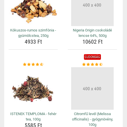
Kókuszos-rumos szimfónia -
Nigeria Origin csokoládé
gyümölcstea, 250g
lencse 64%, 500g
4933 Ft
10602 Ft
ÚJDONSÁG
ISTENEK TEMPLOMA - fehér
Citromfű levél (Melissa
tea, 100g
officinalis) - gyógynövény,
5585 Ft
100g