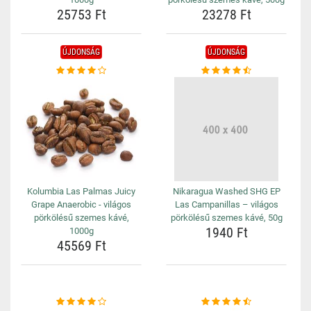
25753 Ft
23278 Ft
ÚJDONSÁG
ÚJDONSÁG
Kolumbia Las Palmas Juicy
Nikaragua Washed SHG EP
Grape Anaerobic - világos
Las Campanillas – világos
pörkölésű szemes kávé,
pörkölésű szemes kávé, 50g
1940 Ft
1000g
45569 Ft