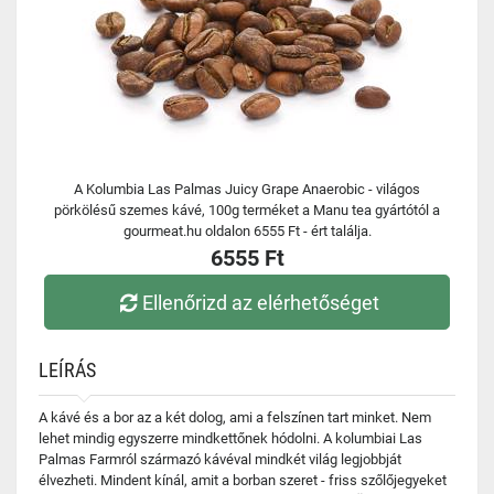
A Kolumbia Las Palmas Juicy Grape Anaerobic - világos
pörkölésű szemes kávé, 100g terméket a Manu tea gyártótól a
gourmeat.hu oldalon 6555 Ft - ért találja.
6555 Ft
Ellenőrizd az elérhetőséget
LEÍRÁS
A kávé és a bor az a két dolog, ami a felszínen tart minket. Nem
lehet mindig egyszerre mindkettőnek hódolni. A kolumbiai Las
Palmas Farmról származó kávéval mindkét világ legjobbját
élvezheti. Mindent kínál, amit a borban szeret - friss szőlőjegyeket