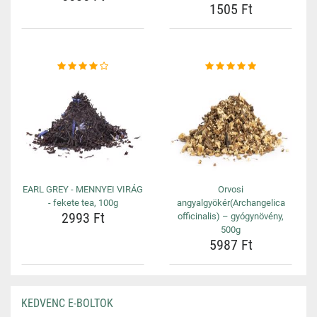
1505 Ft
EARL GREY - MENNYEI VIRÁG
Orvosi
- fekete tea, 100g
angyalgyökér(Archangelica
2993 Ft
officinalis) – gyógynövény,
500g
5987 Ft
KEDVENC E-BOLTOK