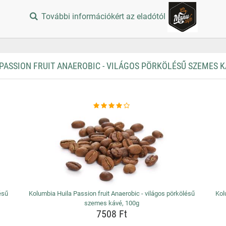
További információkért az eladótól
ASSION FRUIT ANAEROBIC - VILÁGOS PÖRKÖLÉSŰ SZEMES K
ésű
Kolumbia Huila Passion fruit Anaerobic - világos pörkölésű
Kol
szemes kávé, 100g
7508 Ft