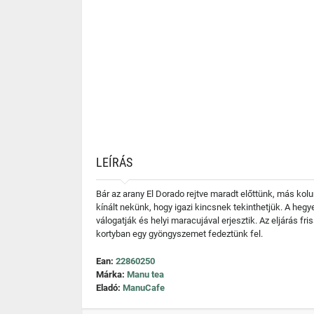
LEÍRÁS
Bár az arany El Dorado rejtve maradt előttünk, más ko
kínált nekünk, hogy igazi kincsnek tekinthetjük. A heg
válogatják és helyi maracujával erjesztik. Az eljárás f
kortyban egy gyöngyszemet fedeztünk fel.
Ean:
22860250
Márka:
Manu tea
Eladó:
ManuCafe