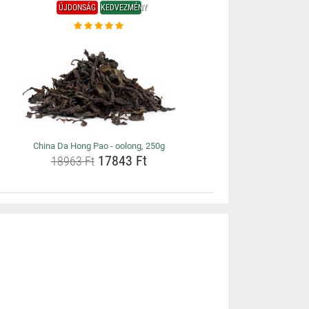
ÚJDONSÁG
KEDVEZMÉNY
China Da Hong Pao - oolong, 250g
17843 Ft
18963 Ft