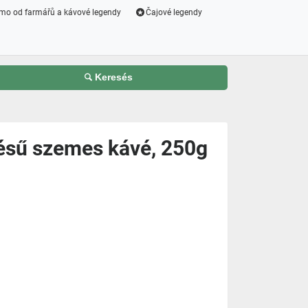
mo od farmářů a kávové legendy
Čajové legendy
Keresés
lésű szemes kávé, 250g