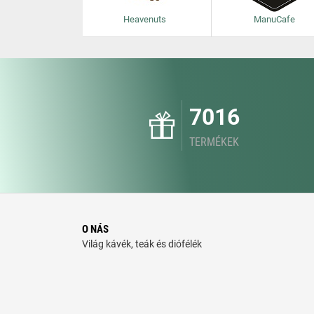
Heavenuts
ManuCafe
7016
TERMÉKEK
O NÁS
Világ kávék, teák és diófélék