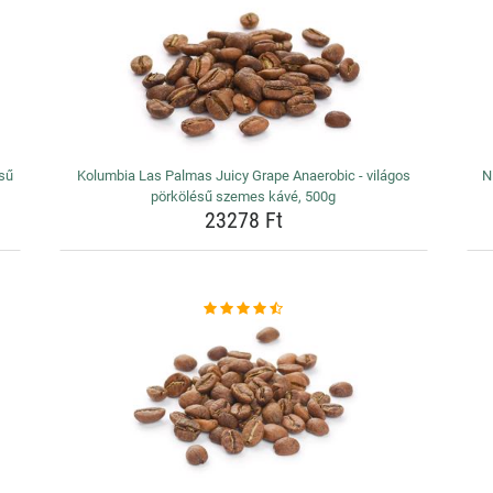
ésű
Kolumbia Las Palmas Juicy Grape Anaerobic - világos
N
pörkölésű szemes kávé, 500g
23278 Ft