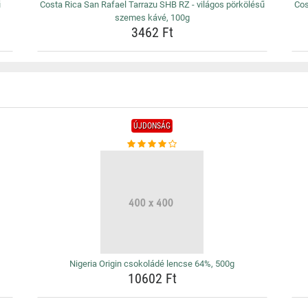
ű
Costa Rica San Rafael Tarrazu SHB RZ - világos pörkölésű
Cos
szemes kávé, 100g
3462 Ft
ÚJDONSÁG
Nigeria Origin csokoládé lencse 64%, 500g
10602 Ft