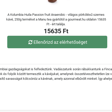
A Kolumbia Huila Passion fruit Anaerobic - világos pörkölésű szemes
kávé, 250g terméket a Manu tea gyártótól a gourmeat.hu oldalon 15635
Ft - ért találja.
15635 Ft
Ellenőrizd az elérhetőséget
lumbiai gazdagságokat is felfedeztünk. Vadászatunk során rábukkantunk a Finca
yek és folyók között termesztik a kávéjukat, amelynek összetéveszthetetlen íze 
rissítő savasságot kölcsönöz a kávénak, amely azonnal elbűvölt minket. Így ahelye