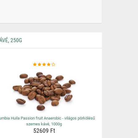
ÁVÉ, 250G
umbia Huila Passion fruit Anaerobic - világos pörkölésű
szemes kávé, 1000g
52609 Ft