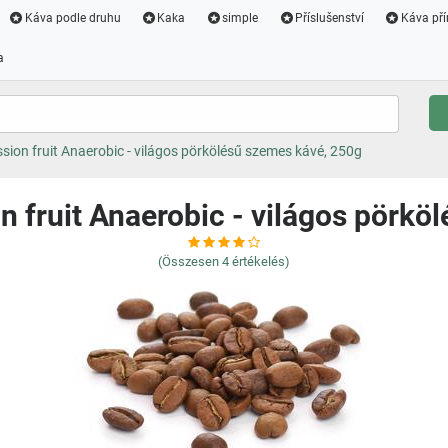
Káva podle druhu
Kaka
simple
Příslušenství
Káva pří
a
sion fruit Anaerobic - világos pörkölésű szemes kávé, 250g
n fruit Anaerobic - világos pörkö
(Összesen
4
értékelés)