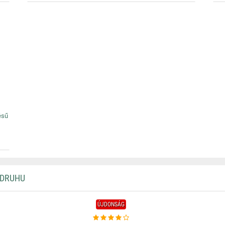
ésű
 DRUHU
ÚJDONSÁG