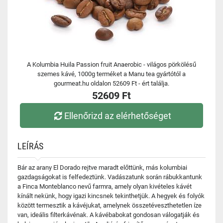
A Kolumbia Huila Passion fruit Anaerobic - világos pörkölésű
szemes kávé, 1000g terméket a Manu tea gyártótól a
gourmeat.hu oldalon 52609 Ft - ért találja.
52609 Ft
Ellenőrizd az elérhetőséget
LEÍRÁS
Bár az arany El Dorado rejtve maradt előttünk, más kolumbiai
gazdagságokat is felfedeztünk. Vadászatunk során rábukkantunk
a Finca Monteblanco nevű farmra, amely olyan kivételes kávét
kínált nekünk, hogy igazi kincsnek tekinthetjük. A hegyek és folyók
között termesztik a kávéjukat, amelynek összetéveszthetetlen íze
van, ideális filterkávénak. A kávébabokat gondosan válogatják és