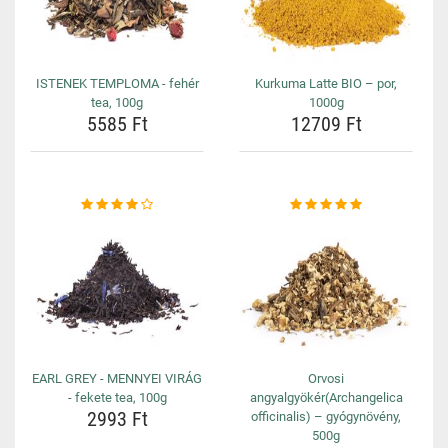
ISTENEK TEMPLOMA - fehér
Kurkuma Latte BIO – por,
tea, 100g
1000g
5585 Ft
12709 Ft
EARL GREY - MENNYEI VIRÁG
Orvosi
- fekete tea, 100g
angyalgyökér(Archangelica
2993 Ft
officinalis) – gyógynövény,
500g