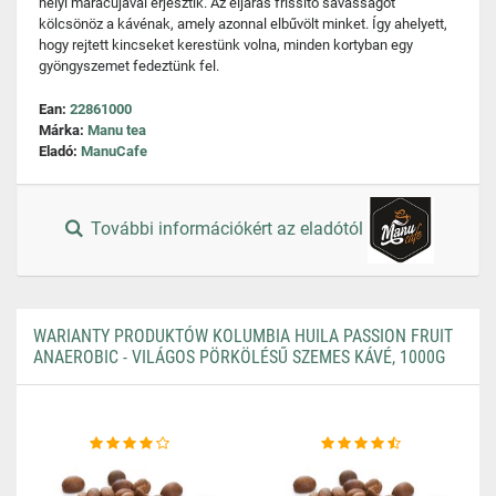
helyi maracujával erjesztik. Az eljárás frissítő savasságot
kölcsönöz a kávénak, amely azonnal elbűvölt minket. Így ahelyett,
hogy rejtett kincseket kerestünk volna, minden kortyban egy
gyöngyszemet fedeztünk fel.
Ean:
22861000
Márka:
Manu tea
Eladó:
ManuCafe
További információkért az eladótól
WARIANTY PRODUKTÓW KOLUMBIA HUILA PASSION FRUIT
ANAEROBIC - VILÁGOS PÖRKÖLÉSŰ SZEMES KÁVÉ, 1000G