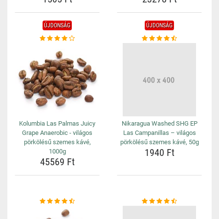
ÚJDONSÁG
ÚJDONSÁG
Kolumbia Las Palmas Juicy
Nikaragua Washed SHG EP
Grape Anaerobic - világos
Las Campanillas – világos
pörkölésű szemes kávé,
pörkölésű szemes kávé, 50g
1940 Ft
1000g
45569 Ft