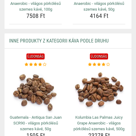
Anaerobic - világos pörkölésű
Anaerobic - világos pörkölésű
szemes kávé, 100g
szemes kávé, 50g
7508 Ft
4164 Ft
INNE PRODUKTY Z KATEGORII KÁVA PODLE DRUHU
ÚJDONSÁG
ÚJDONSÁG
Guatemala - Antiqua San Juan
Kolumbia Las Palmas Juicy
SCR90 - világos pörkölésű
Grape Anaerobic - világos
szemes kávé, 50g
pörkölésű szemes kávé, 500g
1505 Ft
23278 Ft