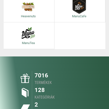
Heavenuts
ManuCafe
ManuTea
7016
TERMÉKEK
128
KATEGÓRIÁK
2