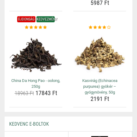
5987 Ft
ÚJDONSÁG
KEDVEZMÉNY
China Da Hong Pao - oolong,
Kasvirág (Echinacea
250g
purpurea) gyökér –
17843 Ft
18963 Ft
gyógynövény, 50g
2191 Ft
KEDVENC E-BOLTOK