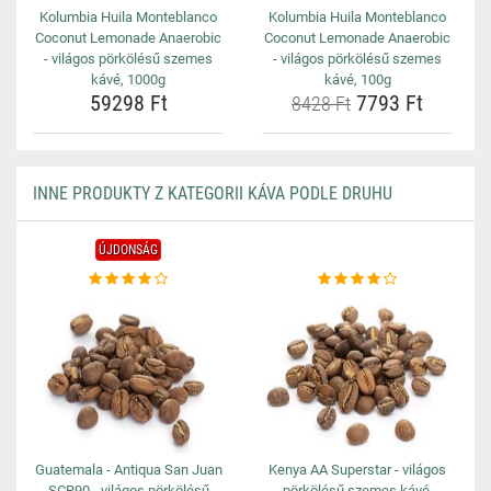
Kolumbia Huila Monteblanco
Kolumbia Huila Monteblanco
Coconut Lemonade Anaerobic
Coconut Lemonade Anaerobic
- világos pörkölésű szemes
- világos pörkölésű szemes
kávé, 1000g
kávé, 100g
59298 Ft
7793 Ft
8428 Ft
INNE PRODUKTY Z KATEGORII KÁVA PODLE DRUHU
ÚJDONSÁG
Guatemala - Antiqua San Juan
Kenya AA Superstar - világos
SCR90 - világos pörkölésű
pörkölésű szemes kávé,