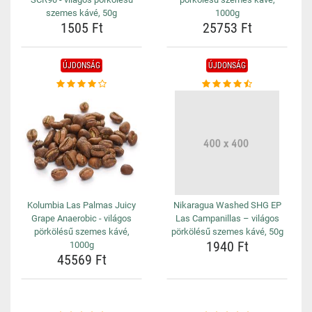
szemes kávé, 50g
1000g
1505 Ft
25753 Ft
ÚJDONSÁG
ÚJDONSÁG
Kolumbia Las Palmas Juicy
Nikaragua Washed SHG EP
Grape Anaerobic - világos
Las Campanillas – világos
pörkölésű szemes kávé,
pörkölésű szemes kávé, 50g
1940 Ft
1000g
45569 Ft