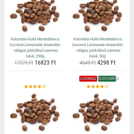
Kolumbia Huila Monteblanco
Kolumbia Huila Monteblanco
Coconut Lemonade Anaerobic
Coconut Lemonade Anaerobic
- világos pörkölésű szemes
- világos pörkölésű szemes
kávé, 250g
kávé, 50g
16823 Ft
4298 Ft
17575 Ft
4649 Ft
ÚJDONSÁG
KEDVEZMÉNY