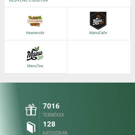
Heavenuts
ManuCafe
ManuTea
7016
TERMÉKEK
128
KATEGÓRIÁK