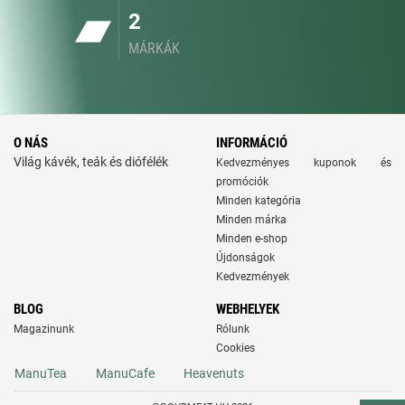
2
MÁRKÁK
O NÁS
INFORMÁCIÓ
Világ kávék, teák és diófélék
Kedvezményes kuponok és
promóciók
Minden kategória
Minden márka
Minden e-shop
Újdonságok
Kedvezmények
BLOG
WEBHELYEK
Magazinunk
Rólunk
Cookies
ManuTea
ManuCafe
Heavenuts