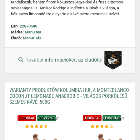
rendelkezik, hanem finom kókuszos jegyekkel és friss citromos
savassággal is. Amikor Rodrigo elindította a kávét a világba, a
kókuszos limonádé íze elnyerte a kávé szerelmeseinek szívét.
Ean:
22870500
Márka:
Manu tea
Eladó:
ManuCafe
További információkért az eladótól
WARIANTY PRODUKTÓW KOLUMBIA HUILA MONTEBLANCO
COCONUT LEMONADE ANAEROBIC - VILÁGOS PÖRKÖLÉSŰ
SZEMES KÁVÉ, 500G
ÚJDONSÁG
KEDVEZMÉNY
ÚJDONSÁG
KEDVEZMÉNY