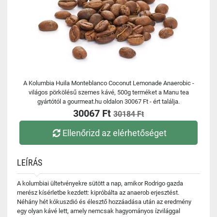
A Kolumbia Huila Monteblanco Coconut Lemonade Anaerobic -
világos pörkölésű szemes kávé, 500g terméket a Manu tea
gyártótól a gourmeat.hu oldalon 30067 Ft - ért találja.
30067 Ft
30184 Ft
Ellenőrizd az elérhetőséget
LEÍRÁS
A kolumbiai ültetvényekre sütött a nap, amikor Rodrigo gazda
merész kísérletbe kezdett: kipróbálta az anaerob erjesztést.
Néhány hét kókuszdió és élesztő hozzáadása után az eredmény
egy olyan kávé lett, amely nemcsak hagyományos ízvilággal