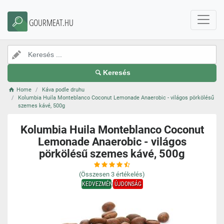
GOURMEAT.HU
Keresés
Home
Káva podle druhu
Kolumbia Huila Monteblanco Coconut Lemonade Anaerobic - világos pörkölésű
szemes kávé, 500g
Kolumbia Huila Monteblanco Coconut
Lemonade Anaerobic - világos
pörkölésű szemes kávé, 500g
(Összesen
3
értékelés)
KEDVEZMÉNY
ÚJDONSÁG