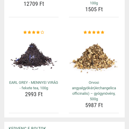
12709 Ft
100g
1505 Ft
EARL GREY - MENNYEI VIRÁG
Orvosi
- fekete tea, 100g
angyalgyökér(Archangelica
2993 Ft
officinalis) – gyógynövény,
500g
5987 Ft
KEDVENC E-BOLTOK