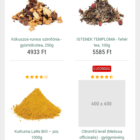
Kókuszos-rumos szimfónia -
ISTENEK TEMPLOMA - fehér
gyümölcstea, 250g
tea, 100g
4933 Ft
5585 Ft
ÚJDONSÁG
Kurkuma Latte BIO – por,
Citromfű levél (Melissa
1000g
officinalis) - gyógynövény,