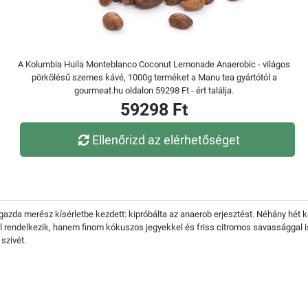
A Kolumbia Huila Monteblanco Coconut Lemonade Anaerobic - világos
pörkölésű szemes kávé, 1000g terméket a Manu tea gyártótól a
gourmeat.hu oldalon 59298 Ft - ért találja.
59298 Ft
Ellenőrizd az elérhetőséget
o gazda merész kísérletbe kezdett: kipróbálta az anaerob erjesztést. Néhány hé
rendelkezik, hanem finom kókuszos jegyekkel és friss citromos savassággal is. 
szívét.