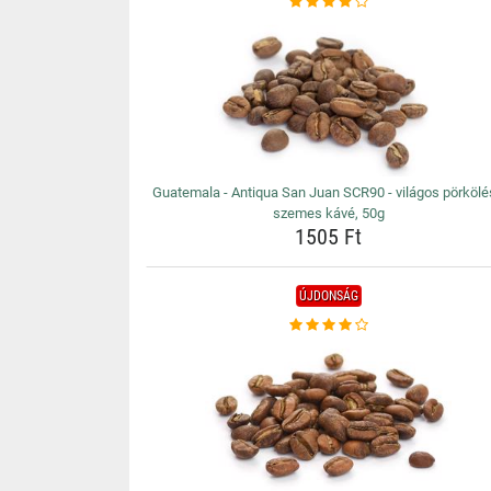
Guatemala - Antiqua San Juan SCR90 - világos pörköl
szemes kávé, 50g
1505 Ft
ÚJDONSÁG