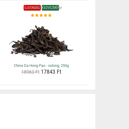
ÚJDONSÁG
KEDVEZMÉNY
China Da Hong Pao - oolong, 250g
17843 Ft
18963 Ft