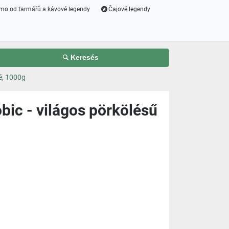
mo od farmářů a kávové legendy
Čajové legendy
Keresés
é, 1000g
ic - világos pörkölésű