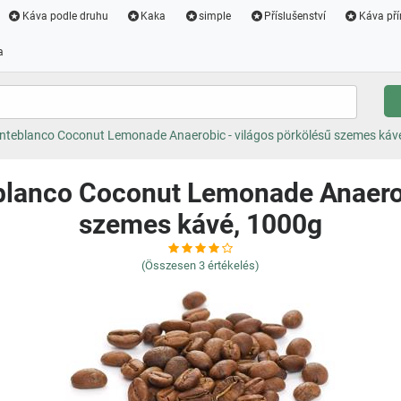
Káva podle druhu
Kaka
simple
Příslušenství
Káva pří
a
nteblanco Coconut Lemonade Anaerobic - világos pörkölésű szemes káv
lanco Coconut Lemonade Anaerob
szemes kávé, 1000g
(Összesen
3
értékelés)