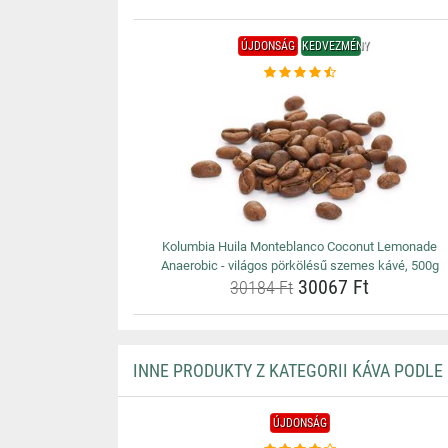
ÚJDONSÁG
KEDVEZMÉNY
Kolumbia Huila Monteblanco Coconut Lemonade
Anaerobic - világos pörkölésű szemes kávé, 500g
30067 Ft
30184 Ft
INNE PRODUKTY Z KATEGORII KÁVA PODLE
ÚJDONSÁG