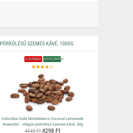
PÖRKÖLÉSŰ SZEMES KÁVÉ, 1000G
ÚJDONSÁG
KEDVEZMÉNY
Kolumbia Huila Monteblanco Coconut Lemonade
Anaerobic - világos pörkölésű szemes kávé, 50g
4298 Ft
4649 Ft