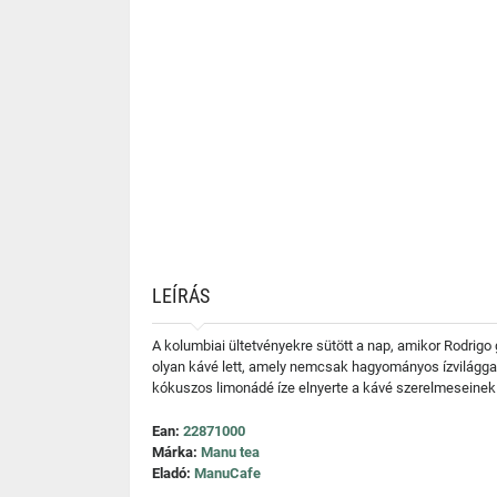
LEÍRÁS
A kolumbiai ültetvényekre sütött a nap, amikor Rodrig
olyan kávé lett, amely nemcsak hagyományos ízvilággal 
kókuszos limonádé íze elnyerte a kávé szerelmeseinek 
Ean:
22871000
Márka:
Manu tea
Eladó:
ManuCafe