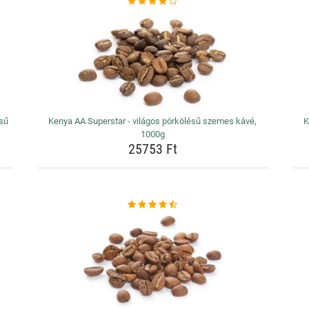
ésű
Kenya AA Superstar - világos pörkölésű szemes kávé,
K
1000g
25753 Ft