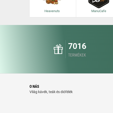
Heavenuts
ManuCafe
7016
TERMÉKEK
O NÁS
Világ kávék, teák és diófélék