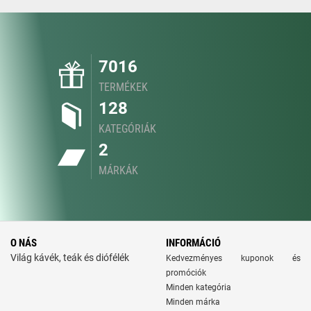
7016
TERMÉKEK
128
KATEGÓRIÁK
2
MÁRKÁK
O NÁS
INFORMÁCIÓ
Világ kávék, teák és diófélék
Kedvezményes kuponok és
promóciók
Minden kategória
Minden márka