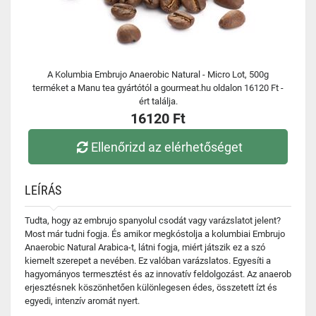
A Kolumbia Embrujo Anaerobic Natural - Micro Lot, 500g
terméket a Manu tea gyártótól a gourmeat.hu oldalon 16120 Ft -
ért találja.
16120 Ft
Ellenőrizd az elérhetőséget
LEÍRÁS
Tudta, hogy az embrujo spanyolul csodát vagy varázslatot jelent?
Most már tudni fogja. És amikor megkóstolja a kolumbiai Embrujo
Anaerobic Natural Arabica-t, látni fogja, miért játszik ez a szó
kiemelt szerepet a nevében. Ez valóban varázslatos. Egyesíti a
hagyományos termesztést és az innovatív feldolgozást. Az anaerob
erjesztésnek köszönhetően különlegesen édes, összetett ízt és
egyedi, intenzív aromát nyert.