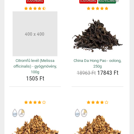
ÚJDONSÁG
ÚJDONSÁG
KEDVEZMÉNY
Citromfű levél (Melissa
China Da Hong Pao - oolong,
officinalis) - gyógynövény,
250g
17843 Ft
100g
18963 Ft
1505 Ft