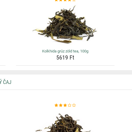
Kolkhida grúz zöld tea, 100g
5619 Ft
Ý ČAJ