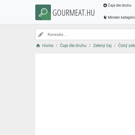
Čaje dle druhu
GOURMEAT.HU
Minden kategóri
Home
Čaje dle druhu
Zelený čaj
Čistý zel