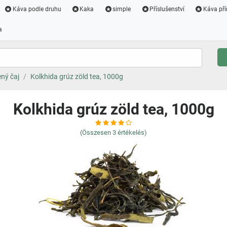
Káva podle druhu
Kaka
simple
Příslušenství
Káva pří
a
ený čaj
Kolkhida grúz zöld tea, 1000g
Kolkhida grúz zöld tea, 1000g
(Összesen
3
értékelés)