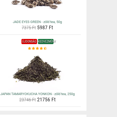
JADE EYES GREEN - zöld tea, 50g
5987 Ft
7375 Ft
ÚJDONSÁG
KEDVEZMÉNY
JAPAN TAMARYOKUCHA YONKON - zöld tea, 250g
21756 Ft
23746 Ft