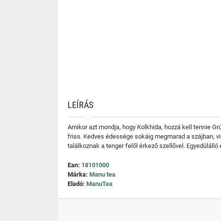
LEÍRÁS
Amikor azt mondja, hogy Kolkhida, hozzá kell tennie G
friss. Kedves édessége sokáig megmarad a szájban, vir
találkoznak a tenger felől érkező szellővel. Egyedülálló 
Ean:
18101000
Márka:
Manu tea
Eladó:
ManuTea