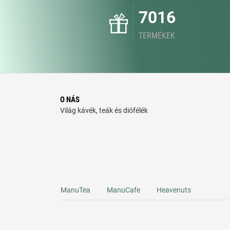
7016
TERMÉKEK
O NÁS
Világ kávék, teák és diófélék
ManuTea
ManuCafe
Heavenuts