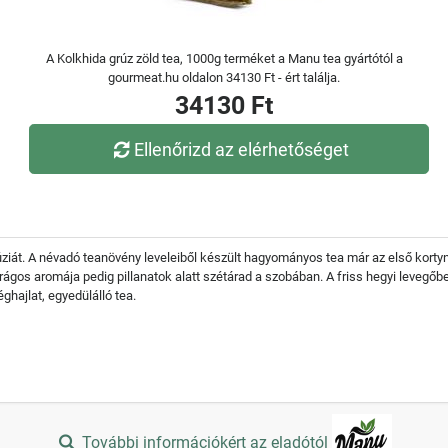
A Kolkhida grúz zöld tea, 1000g terméket a Manu tea gyártótól a
gourmeat.hu oldalon 34130 Ft - ért találja.
34130 Ft
Ellenőrizd az elérhetőséget
rúziát. A névadó teanövény leveleiből készült hagyományos tea már az első kort
ágos aromája pedig pillanatok alatt szétárad a szobában. A friss hegyi levegő
éghajlat, egyedülálló tea.
További információkért az eladótól