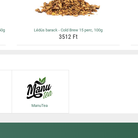
50g
Lédús barack - Cold Brew 15 perc, 100g
3512 Ft
ManuTea