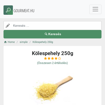
GOURMEAT.HU
Keresés
Home
simple
Kölespehely 250g
Kölespehely 250g
(Összesen
2
értékelés)