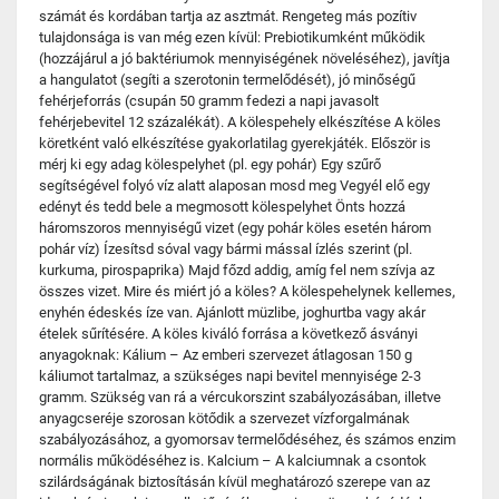
számát és kordában tartja az asztmát. Rengeteg más pozítiv
tulajdonsága is van még ezen kívül: Prebiotikumként működik
(hozzájárul a jó baktériumok mennyiségének növeléséhez), javítja
a hangulatot (segíti a szerotonin termelődését), jó minőségű
fehérjeforrás (csupán 50 gramm fedezi a napi javasolt
fehérjebevitel 12 százalékát). A kölespehely elkészítése A köles
köretként való elkészítése gyakorlatilag gyerekjáték. Először is
mérj ki egy adag kölespelyhet (pl. egy pohár) Egy szűrő
segítségével folyó víz alatt alaposan mosd meg Vegyél elő egy
edényt és tedd bele a megmosott kölespelyhet Önts hozzá
háromszoros mennyiségű vizet (egy pohár köles esetén három
pohár víz) Ízesítsd sóval vagy bármi mással ízlés szerint (pl.
kurkuma, pirospaprika) Majd főzd addig, amíg fel nem szívja az
összes vizet. Mire és miért jó a köles? A kölespehelynek kellemes,
enyhén édeskés íze van. Ajánlott müzlibe, joghurtba vagy akár
ételek sűrítésére. A köles kiváló forrása a következő ásványi
anyagoknak: Kálium – Az emberi szervezet átlagosan 150 g
káliumot tartalmaz, a szükséges napi bevitel mennyisége 2-3
gramm. Szükség van rá a vércukorszint szabályozásában, illetve
anyagcseréje szorosan kötődik a szervezet vízforgalmának
szabályozásához, a gyomorsav termelődéséhez, és számos enzim
normális működéséhez is. Kalcium – A kalciumnak a csontok
szilárdságának biztosításán kívül meghatározó szerepe van az