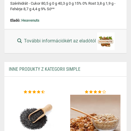
Szénhidrát - Cukor 80,5 g 0 g 40,3 g 0 g 15% 0% Rost 3,8 g 1,9 g -
Fehérje 8,7 g 4,4 g 9% Só**
Eladó:
Heavenuts
További információkért az eladótól
INNE PRODUKTY Z KATEGORII SIMPLE