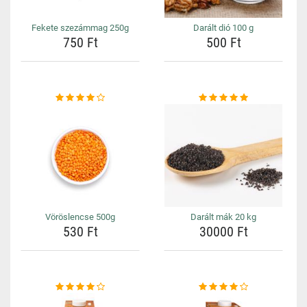
Fekete szezámmag 250g
Darált dió 100 g
750 Ft
500 Ft
Vöröslencse 500g
Darált mák 20 kg
530 Ft
30000 Ft