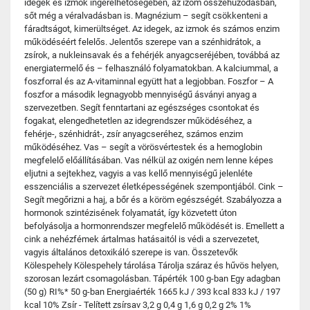
idegek és izmok ingerelhetőségében, az izom összehúzódásban,
sőt még a véralvadásban is. Magnézium – segít csökkenteni a
fáradtságot, kimerültséget. Az idegek, az izmok és számos enzim
működéséért felelős. Jelentős szerepe van a szénhidrátok, a
zsírok, a nukleinsavak és a fehérjék anyagcseréjében, továbbá az
energiatermelő és – felhasználó folyamatokban. A kalciummal, a
foszforral és az A-vitaminnal együtt hat a legjobban. Foszfor – A
foszfor a második legnagyobb mennyiségű ásványi anyag a
szervezetben. Segít fenntartani az egészséges csontokat és
fogakat, elengedhetetlen az idegrendszer működéséhez, a
fehérje-, szénhidrát-, zsír anyagcseréhez, számos enzim
működéséhez. Vas – segít a vörösvértestek és a hemoglobin
megfelelő előállításában. Vas nélkül az oxigén nem lenne képes
eljutni a sejtekhez, vagyis a vas kellő mennyiségű jelenléte
esszenciális a szervezet életképességének szempontjából. Cink –
Segít megőrizni a haj, a bőr és a köröm egészségét. Szabályozza a
hormonok szintézisének folyamatát, így közvetett úton
befolyásolja a hormonrendszer megfelelő működését is. Emellett a
cink a nehézfémek ártalmas hatásaitól is védi a szervezetet,
vagyis általános detoxikáló szerepe is van. Összetevők
Kölespehely Kölespehely tárolása Tárolja száraz és hűvös helyen,
szorosan lezárt csomagolásban. Tápérték 100 g-ban Egy adagban
(50 g) RI%* 50 g-ban Energiaérték 1665 kJ / 393 kcal 833 kJ / 197
kcal 10% Zsír - Telített zsírsav 3,2 g 0,4 g 1,6 g 0,2 g 2% 1%