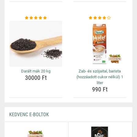
Darált mák 20 kg
Zab- és szójaital, barista
30000 Ft
(hozzáadott cukor nélkül) 1
liter
990 Ft
KEDVENC E-BOLTOK