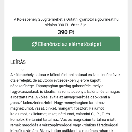
A Kölespehely 250g terméket a Ostatní gyártótól a gourmeat.hu
oldalon 390 Ft - ért találja.
390 Ft
Ellenőrizd az elérhetőséget
LEÍRÁS
A kölespehely hatása A kölest élettani hatásai és íze ellenére évek
óta elfelejtik, de az utóbbi évtizedekben új erőre kapott
népszerűsége. Tápanyagban gazdag gabonaféle, mely a
fogyókúrázóknak is ideális, hiszen alacsony a kalória- és a magas
a rosttartalma. A köles javítja az anyagcserét és csökkenti a
„rossz” koleszterinszintet. Nagy mennyiségben tartalmaz
magnéziumot, vasat, cinket, mangánt, foszfort, káliumot,
kalciumot, szilíciumot, rezet, nátriumot, valamint C-, P-, E- és
komplex B-vitamint tartalmaz. Vas és magnéziumtartalma miatt
remek megoldás a vérszegénységgel vagy krónikus fáradtsággal
küzdők számára. Bizonyítottan csökkenti a migrénes rohamok