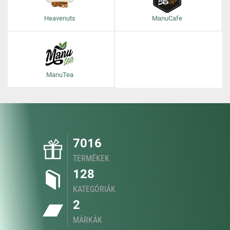
Heavenuts
ManuCafe
ManuTea
7016
TERMÉKEK
128
KATEGÓRIÁK
2
MÁRKÁK