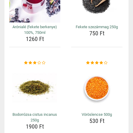
Arónialé (fekete berkenye)
Fekete szezámmag 250g
750 Ft
100%, 750ml
1260 Ft
Bodorrózsa cistus incanus
Vöröslencse 500g
530 Ft
250g
1900 Ft