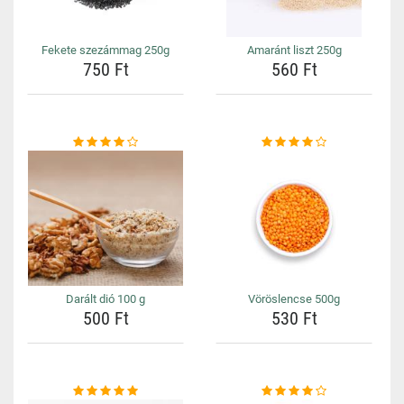
Fekete szezámmag 250g
Amaránt liszt 250g
750 Ft
560 Ft
Darált dió 100 g
Vöröslencse 500g
500 Ft
530 Ft