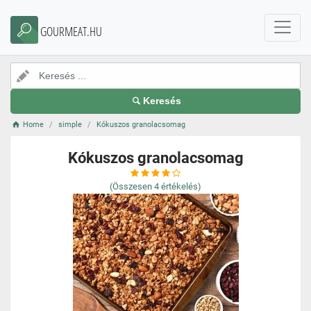
GOURMEAT.HU
Keresés
Home
simple
Kókuszos granolacsomag
Kókuszos granolacsomag
(Összesen
4
értékelés)