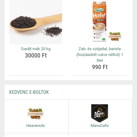
Darált mák 20 kg
Zab- és szójaital, barista
30000 Ft
(hozzáadott cukor nélkül) 1
liter
990 Ft
KEDVENC E-BOLTOK
Heavenuts
ManuCafe