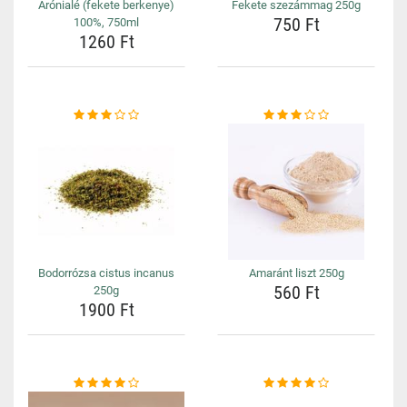
Arónialé (fekete berkenye)
Fekete szezámmag 250g
750 Ft
100%, 750ml
1260 Ft
Bodorrózsa cistus incanus
Amaránt liszt 250g
560 Ft
250g
1900 Ft