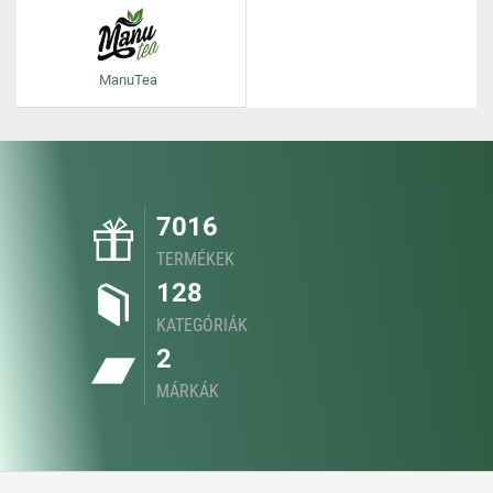
ManuTea
7016
TERMÉKEK
128
KATEGÓRIÁK
2
MÁRKÁK