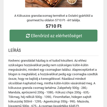
A Kókuszos granolacsomag terméket a Ostatní gyártótól a
gourmeat.hu oldalon 5710 Ft - ért találja.
5710 Ft
Ellenőrizd az elérhetőséget
LEÍRÁS
Kedvenc granoládat házilag is el tudod készíteni. Az ehhez
szükséges hozzávalókat pedig nem szükséges külön-külön
megvásárolni, mindent egy csomagban találsz. Alapreceptünket a
blogon is megtalálod, a hozzávalókat pedig egy csomagba szedtük
össze, hogy ne bajlódj a keresgéléssel. Ráadásul mindezt
olcsóbban kaphatod meg, mintha külön-külön vásárolnád meg. A
kókuszus granola csomag tartalma: Zabpehely 500g - 280,-
Mandula, aprószemű 200g - 1080,- Kókusz chips 200g - 635,-
Tökmag, héj nélküli 500g - 1390,- Finomítatlan, hidegen sajtolt
kókuszolaj 500ml - 1295,- Agavészirup 350g - 990,- Mazsola,
kisszemű 500g - 675,- A csomag összértéke 6345 Ft.