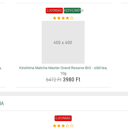
ÚJDONSÁG
KEDVEZMÉNY
a,
Kirishima Matcha Master Grand Reserve BIO - zöld tea,
10g
3980 Ft
6472 Ft
HA
ÚJDONSÁG