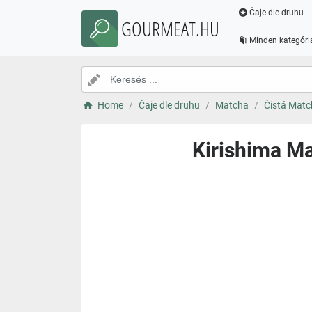
Čaje dle druhu
GOURMEAT.HU
Minden kategóri
Home
Čaje dle druhu
Matcha
Čistá Matc
Kirishima Ma