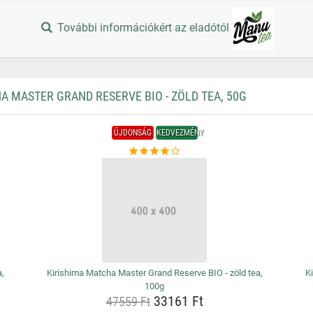
További információkért az eladótól
 MASTER GRAND RESERVE BIO - ZÖLD TEA, 50G
ÚJDONSÁG
KEDVEZMÉNY
a,
Kirishima Matcha Master Grand Reserve BIO - zöld tea,
K
100g
33161 Ft
47559 Ft