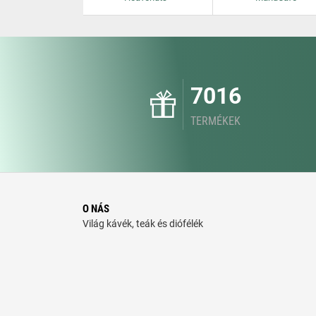
7016
TERMÉKEK
O NÁS
Világ kávék, teák és diófélék