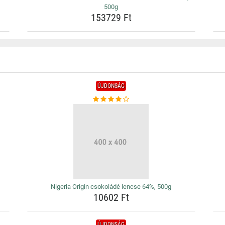
500g
153729 Ft
ÚJDONSÁG
Nigeria Origin csokoládé lencse 64%, 500g
10602 Ft
ÚJDONSÁG