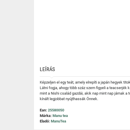
LEÍRÁS
Képzeljen el egy teát, amely elrepíti a japán hegyek ti
Látni fogja, ahogy több száz szem figyeli a teacserjék kib
mint a Nishi család gazdái, akik nap mint nap járnak a 
kínált legjobbat nyújthassák Önnek.
Ean:
25580050
Márka:
Manu tea
Eladó:
ManuTea