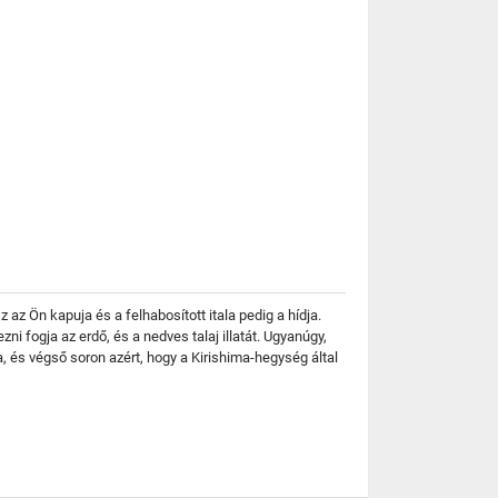
az Ön kapuja és a felhabosított itala pedig a hídja.
ezni fogja az erdő, és a nedves talaj illatát. Ugyanúgy,
a, és végső soron azért, hogy a Kirishima-hegység által