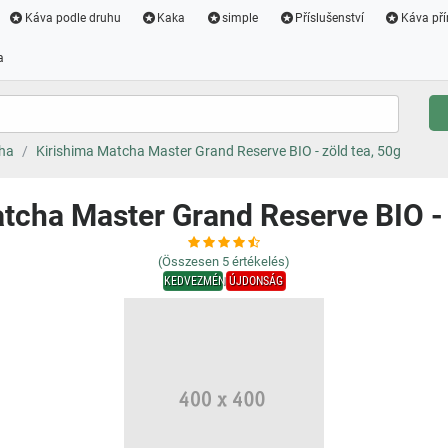
Káva podle druhu
Kaka
simple
Příslušenství
Káva pří
a
ha
Kirishima Matcha Master Grand Reserve BIO - zöld tea, 50g
tcha Master Grand Reserve BIO - 
(Összesen
5
értékelés)
KEDVEZMÉNY
ÚJDONSÁG