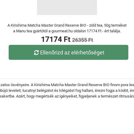
A Kirishima Matcha Master Grand Reserve BIO - zöld tea, 50g terméket
a Manu tea gyártótól a gourmeat.hu oldalon 17174 Ft - ért találja.
17174 Ft
26355 Ft
Ellenőrizd az elérhetőséget
tokzatos ösvényeire. A Kirishima Matcha Master Grand Reserve BIO finom pora lesz 
újó leveleit, tucatnyi belégzést és kilégzést fog hallani, érezni fogja a ködöt, ér
teakertbe. Azért, hogy megértsék az igényeiket, figyeljenek a természet ritmusár