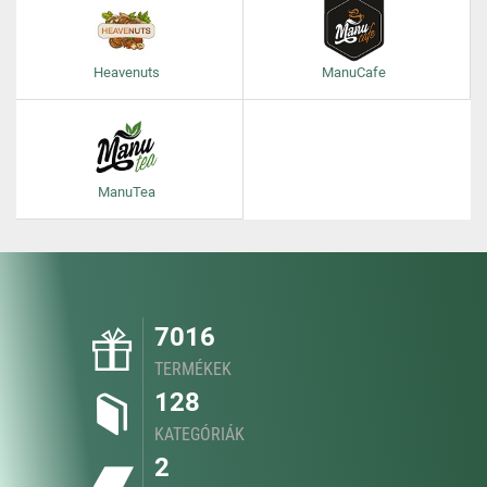
Heavenuts
ManuCafe
ManuTea
7016
TERMÉKEK
128
KATEGÓRIÁK
2