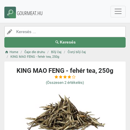
GOURMEAT.HU
Keresés
Home
Čaje dle druhu
Bílý čaj
Čistý bílý čaj
KING MAO FENG - fehér tea, 250g
KING MAO FENG - fehér tea, 250g
(Összesen
2
értékelés)