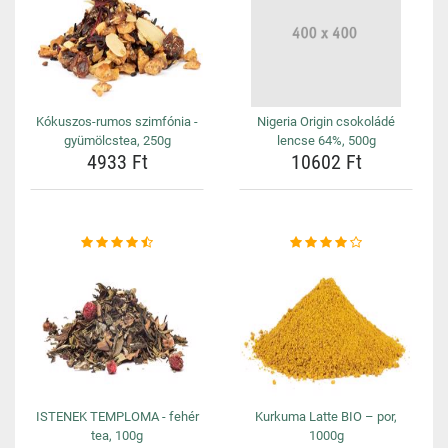
Kókuszos-rumos szimfónia -
Nigeria Origin csokoládé
gyümölcstea, 250g
lencse 64%, 500g
4933 Ft
10602 Ft
ISTENEK TEMPLOMA - fehér
Kurkuma Latte BIO – por,
tea, 100g
1000g