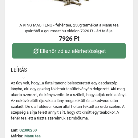
A KING MAO FENG - fehér tea, 250g terméket a Manu tea
gyártótól a gourmeat.hu oldalon 7926 Ft - ért találja.
7926 Ft
Ellenőrizd az elérhetőséget
LEÍRÁS
Az úgy volt, hogy...a fiatal tanonc beleszeretett egy csodaszép
lányba, aki egy gazdag földesúr teaültetvényén dolgozott. Aki meg
akarta szerezni, és kényszerítette a szüleit, hogy adják neki a lányt.
Az esküvő előtti éjszaka a lány megszökött és a kedvese után
szaladt. De ő a földesúr kezei által holtan feküdt az erdő szélén. A
szépség a sírja felett annyit sírt, hogy ott kinőtt egy teabokor. A
fehér tea lett a tiszta szerelmük szimbóluma.
Ean:
02300250
Márka:
Manu tea