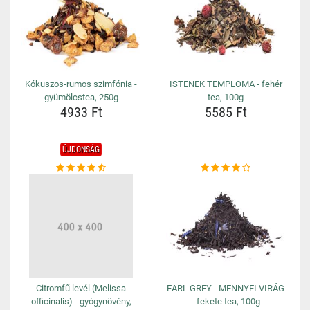
Kókuszos-rumos szimfónia -
ISTENEK TEMPLOMA - fehér
gyümölcstea, 250g
tea, 100g
4933 Ft
5585 Ft
ÚJDONSÁG
Citromfű levél (Melissa
EARL GREY - MENNYEI VIRÁG
officinalis) - gyógynövény,
- fekete tea, 100g