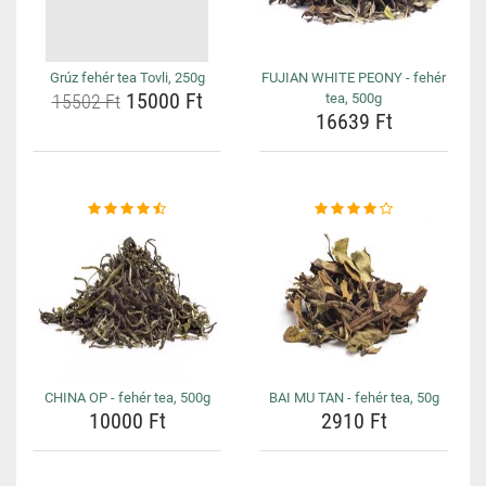
Grúz fehér tea Tovli, 250g
FUJIAN WHITE PEONY - fehér
15000 Ft
15502 Ft
tea, 500g
16639 Ft
CHINA OP - fehér tea, 500g
BAI MU TAN - fehér tea, 50g
10000 Ft
2910 Ft