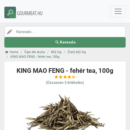
GOURMEAT.HU
Keresés
Home
Čaje dle druhu
Bílý čaj
Čistý bílý čaj
KING MAO FENG - fehér tea, 100g
KING MAO FENG - fehér tea, 100g
(Összesen
5
értékelés)