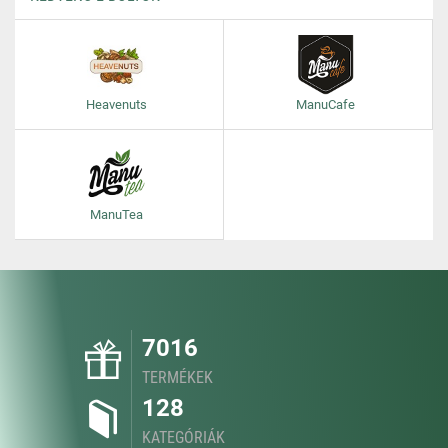
Heavenuts
ManuCafe
ManuTea
7016
TERMÉKEK
128
KATEGÓRIÁK