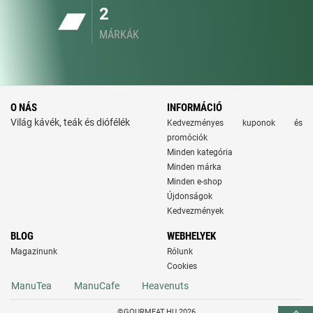
2
MÁRKÁK
O NÁS
INFORMÁCIÓ
Világ kávék, teák és diófélék
Kedvezményes kuponok és
promóciók
Minden kategória
Minden márka
Minden e-shop
Újdonságok
Kedvezmények
BLOG
WEBHELYEK
Magazinunk
Rólunk
Cookies
ManuTea
ManuCafe
Heavenuts
©GOURMEAT.HU 2026