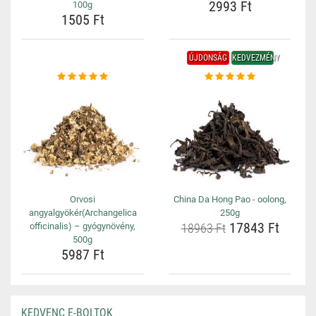
2993 Ft
100g
1505 Ft
ÚJDONSÁG
KEDVEZMÉNY
Orvosi
China Da Hong Pao - oolong,
angyalgyökér(Archangelica
250g
17843 Ft
officinalis) – gyógynövény,
18963 Ft
500g
5987 Ft
KEDVENC E-BOLTOK