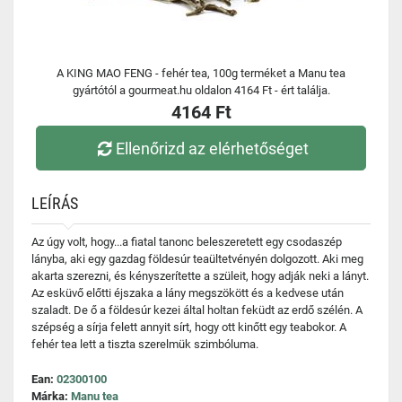
A KING MAO FENG - fehér tea, 100g terméket a Manu tea
gyártótól a gourmeat.hu oldalon 4164 Ft - ért találja.
4164 Ft
Ellenőrizd az elérhetőséget
LEÍRÁS
Az úgy volt, hogy...a fiatal tanonc beleszeretett egy csodaszép
lányba, aki egy gazdag földesúr teaültetvényén dolgozott. Aki meg
akarta szerezni, és kényszerítette a szüleit, hogy adják neki a lányt.
Az esküvő előtti éjszaka a lány megszökött és a kedvese után
szaladt. De ő a földesúr kezei által holtan feküdt az erdő szélén. A
szépség a sírja felett annyit sírt, hogy ott kinőtt egy teabokor. A
fehér tea lett a tiszta szerelmük szimbóluma.
Ean:
02300100
Márka:
Manu tea