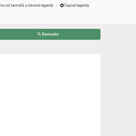
mo od farmářů a kávové legendy
Čajové legendy
Keresés