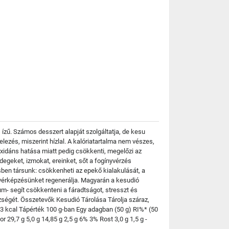
ízű. Számos desszert alapját szolgáltatja, de kesu
ezés, miszerint hízlal. A kalóriatartalma nem vészes,
oxidáns hatása miatt pedig csökkenti, megelőzi az
egeket, izmokat, ereinket, sőt a fogínyvérzés
ben társunk: csökkenheti az epekő kialakulását, a
g vérképzésünket regenerálja. Magyarán a kesudió
- segít csökkenteni a fáradtságot, stresszt és
szségét. Összetevők Kesudió Tárolása Tárolja száraz,
03 kcal Tápérték 100 g-ban Egy adagban (50 g) RI%* (50
r 29,7 g 5,0 g 14,85 g 2,5 g 6% 3% Rost 3,0 g 1,5 g -