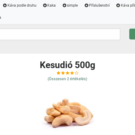
Káva podle druhu
Kaka
simple
Příslušenství
Káva pří
a
Kesudió 500g
(Összesen
2
értékelés)