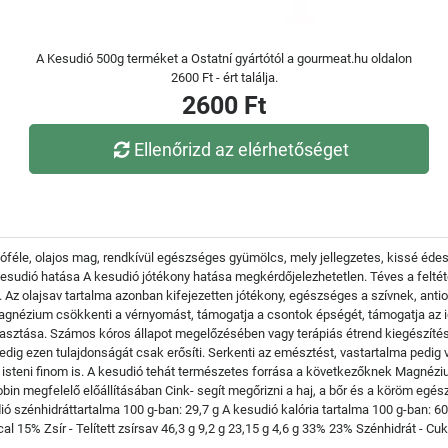
A Kesudió 500g terméket a Ostatní gyártótól a gourmeat.hu oldalon
2600 Ft - ért találja.
2600 Ft
Ellenőrizd az elérhetőséget
óféle, olajos mag, rendkívül egészséges gyümölcs, mely jellegzetes, kissé édes 
udió hatása A kesudió jótékony hatása megkérdőjelezhetetlen. Téves a feltétel
. Az olajsav tartalma azonban kifejezetten jótékony, egészséges a szívnek, anti
agnézium csökkenti a vérnyomást, támogatja a csontok épségét, támogatja az id
asztása. Számos kóros állapot megelőzésében vagy terápiás étrend kiegészítés
 pedig ezen tulajdonságát csak erősíti. Serkenti az emésztést, vastartalma pedi
steni finom is. A kesudió tehát természetes forrása a következőknek Magnézium
bin megfelelő előállításában Cink- segít megőrizni a haj, a bőr és a köröm egé
ó szénhidráttartalma 100 g-ban: 29,7 g A kesudió kalória tartalma 100 g-ban: 6
l 15% Zsír - Telített zsírsav 46,3 g 9,2 g 23,15 g 4,6 g 33% 23% Szénhidrát - Cuko