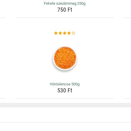
Fekete szezámmag 250g
750 Ft
Vöröslencse 500g
530 Ft