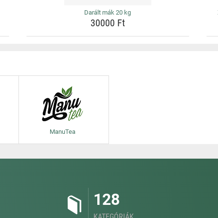
Darált mák 20 kg
30000 Ft
ManuTea
128
KATEGÓRIÁK