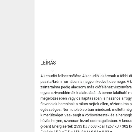
LEÍRÁS
A kesudió felhasználása A kesudió, akárcsak a többi di
paszta/krém formában is nagyon kedvelt csemege. A kes
zsírtartalma pedig alacsony más dióféléhez viszonyítva
egyes szívproblémák kialakulását. A benne található m
megelőzésében vagy csillapításában is hasznos a fogy
flavonolok harcolnak a rákos sejtek ellen, réztartalma
egészséges. Nem utolsó sorban mindezek mellett még i
kimerültséget Vas- segít a vörösvértestek és a hemoglo
hűvös helyen, szorosan lezárt csomagolásban. A kesudi
g-ban) Energiaérték 2533 kJ / 603 kcal 1267 kJ / 302 kca
Fehérje 15,3 g 7,5 g 15% Só ** 0,04 g 0,02 g