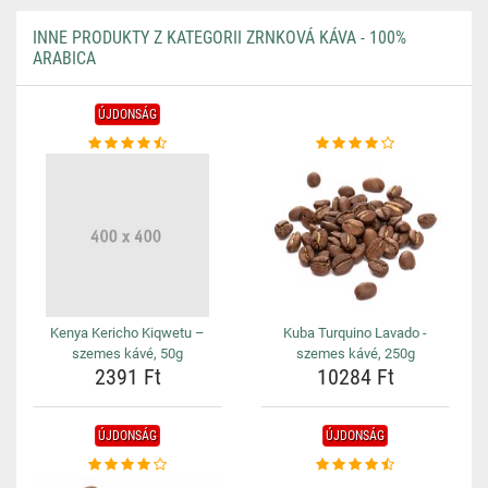
INNE PRODUKTY Z KATEGORII ZRNKOVÁ KÁVA - 100%
ARABICA
ÚJDONSÁG
Kenya Kericho Kiqwetu –
Kuba Turquino Lavado -
szemes kávé, 50g
szemes kávé, 250g
2391 Ft
10284 Ft
ÚJDONSÁG
ÚJDONSÁG