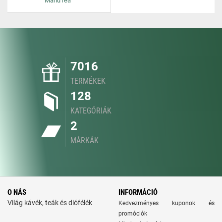
ManuTea
7016
TERMÉKEK
128
KATEGÓRIÁK
2
MÁRKÁK
O NÁS
INFORMÁCIÓ
Világ kávék, teák és diófélék
Kedvezményes kuponok és
promóciók