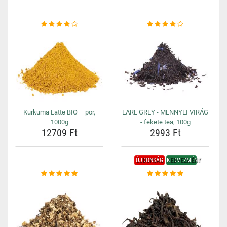
Kurkuma Latte BIO – por,
EARL GREY - MENNYEI VIRÁG
1000g
- fekete tea, 100g
12709 Ft
2993 Ft
ÚJDONSÁG
KEDVEZMÉNY