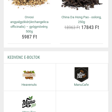
Orvosi
China Da Hong Pao - oolong,
angyalgyökér(Archangelica
250g
17843 Ft
officinalis) – gyógynövény,
18963 Ft
500g
5987 Ft
KEDVENC E-BOLTOK
Heavenuts
ManuCafe