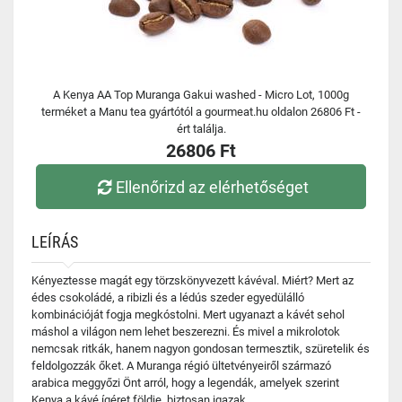
A Kenya AA Top Muranga Gakui washed - Micro Lot, 1000g
terméket a Manu tea gyártótól a gourmeat.hu oldalon 26806 Ft -
ért találja.
26806 Ft
Ellenőrizd az elérhetőséget
LEÍRÁS
Kényeztesse magát egy törzskönyvezett kávéval. Miért? Mert az
édes csokoládé, a ribizli és a lédús szeder egyedülálló
kombinációját fogja megkóstolni. Mert ugyanazt a kávét sehol
máshol a világon nem lehet beszerezni. És mivel a mikrolotok
nemcsak ritkák, hanem nagyon gondosan termesztik, szüretelik és
feldolgozzák őket. A Muranga régió ültetvényeiről származó
arabica meggyőzi Önt arról, hogy a legendák, amelyek szerint
Kenya a kávé ígéret földje, biztosan igazak.