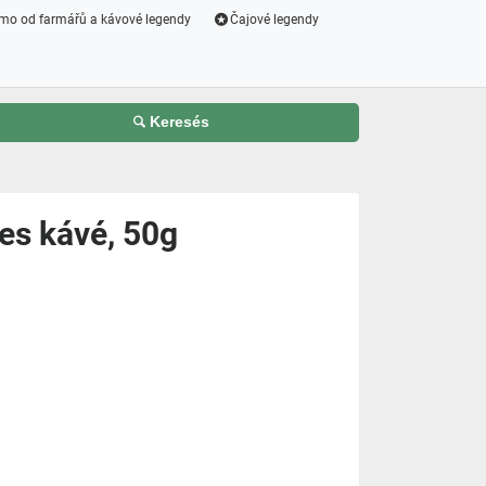
mo od farmářů a kávové legendy
Čajové legendy
Keresés
es kávé, 50g