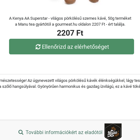
A Kenya AA Superstar - világos pörkölésű szemes kávé, 50g terméket
a Manu tea gyártótól a gourmeat.hu oldalon 2207 Ft - ért találja.
2207 Ft
Ellenőrizd az elérhetőséget
rmészetessége! Az úgynevezett világos pörkölésű kávék élénkségükkel, lágy test
szőlő hangsúlyával. Gyönyörűen harmonikus és gazdag ízvilágú, ez a kávé tökél
További információkért az eladótól