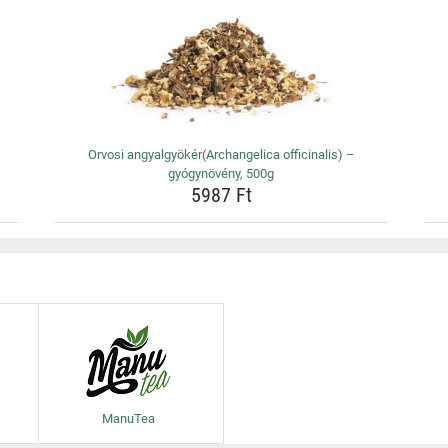
Orvosi angyalgyökér(Archangelica officinalis) –
gyógynövény, 500g
5987 Ft
ManuTea