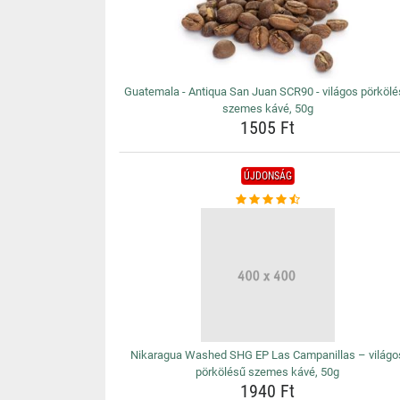
Guatemala - Antiqua San Juan SCR90 - világos pörköl
szemes kávé, 50g
1505 Ft
ÚJDONSÁG
Nikaragua Washed SHG EP Las Campanillas – világo
pörkölésű szemes kávé, 50g
1940 Ft