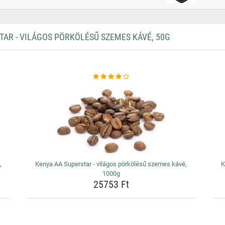
AR - VILÁGOS PÖRKÖLÉSŰ SZEMES KÁVÉ, 50G
,
Kenya AA Superstar - világos pörkölésű szemes kávé,
K
1000g
25753 Ft