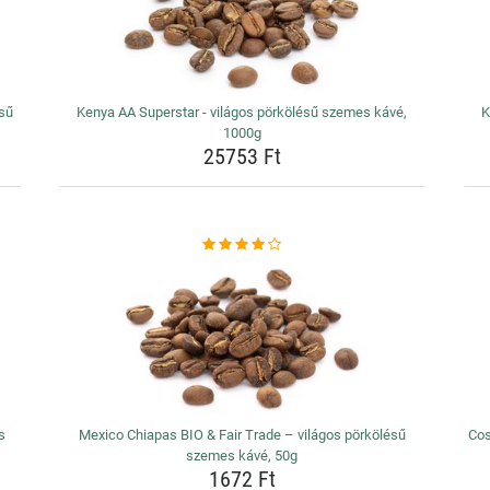
ésű
Kenya AA Superstar - világos pörkölésű szemes kávé,
K
1000g
25753 Ft
s
Mexico Chiapas BIO & Fair Trade – világos pörkölésű
Cos
szemes kávé, 50g
1672 Ft