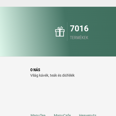
7016
TERMÉKEK
O NÁS
Világ kávék, teák és diófélék
ManuTea
ManuCafe
Heavenuts