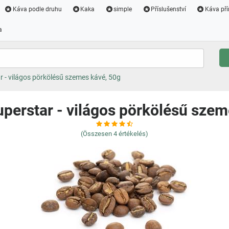
Káva podle druhu
Kaka
simple
Příslušenství
Káva pří
a
 - világos pörkölésű szemes kávé, 50g
perstar - világos pörkölésű szem
(Összesen
4
értékelés)