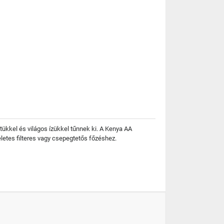
ükkel és világos ízükkel tűnnek ki. A Kenya AA
etes filteres vagy csepegtetős főzéshez.