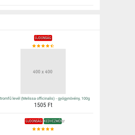
ÚJDONSÁG
tromfű levél (Melissa officinalis) - gyógynövény, 100g
1505 Ft
ÚJDONSÁG
KEDVEZMÉNY