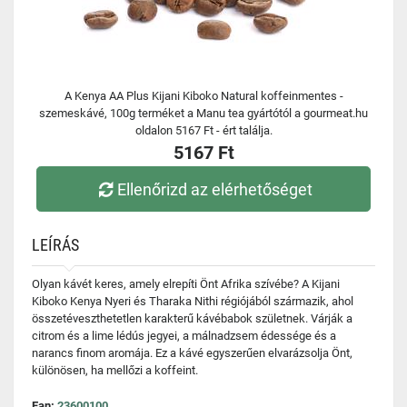
A Kenya AA Plus Kijani Kiboko Natural koffeinmentes -
szemeskávé, 100g terméket a Manu tea gyártótól a gourmeat.hu
oldalon 5167 Ft - ért találja.
5167 Ft
Ellenőrizd az elérhetőséget
LEÍRÁS
Olyan kávét keres, amely elrepíti Önt Afrika szívébe? A Kijani
Kiboko Kenya Nyeri és Tharaka Nithi régiójából származik, ahol
összetéveszthetetlen karakterű kávébabok születnek. Várják a
citrom és a lime lédús jegyei, a málnadzsem édessége és a
narancs finom aromája. Ez a kávé egyszerűen elvarázsolja Önt,
különösen, ha mellőzi a koffeint.
Ean:
23600100