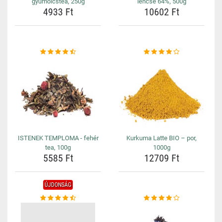
gyümölcstea, 250g
lencse 64%, 500g
4933 Ft
10602 Ft
ISTENEK TEMPLOMA - fehér
Kurkuma Latte BIO – por,
tea, 100g
1000g
5585 Ft
12709 Ft
ÚJDONSÁG