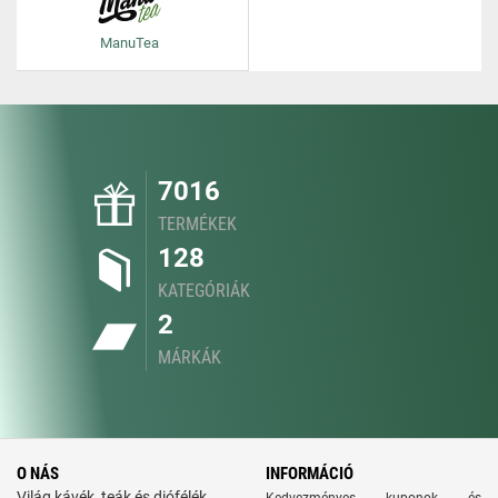
ManuTea
7016
TERMÉKEK
128
KATEGÓRIÁK
2
MÁRKÁK
O NÁS
INFORMÁCIÓ
Világ kávék, teák és diófélék