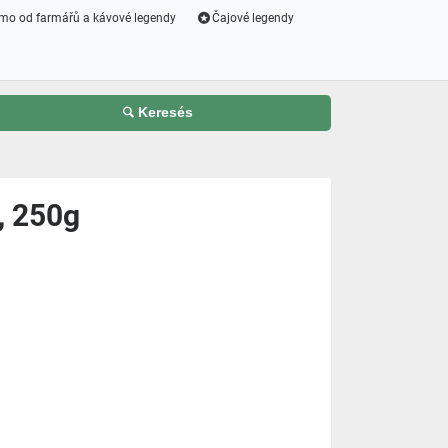
mo od farmářů a kávové legendy
Čajové legendy
Keresés
, 250g