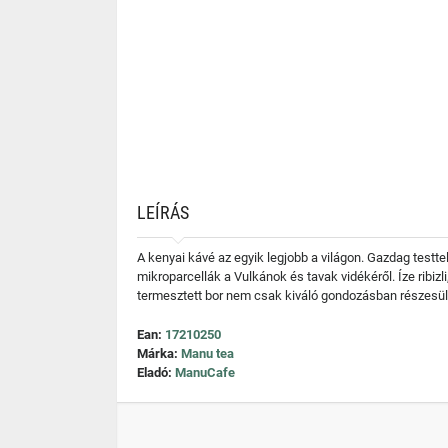
LEÍRÁS
A kenyai kávé az egyik legjobb a világon. Gazdag testt
mikroparcellák a Vulkánok és tavak vidékéről. Íze ribiz
termesztett bor nem csak kiváló gondozásban részesült
Ean:
17210250
Márka:
Manu tea
Eladó:
ManuCafe