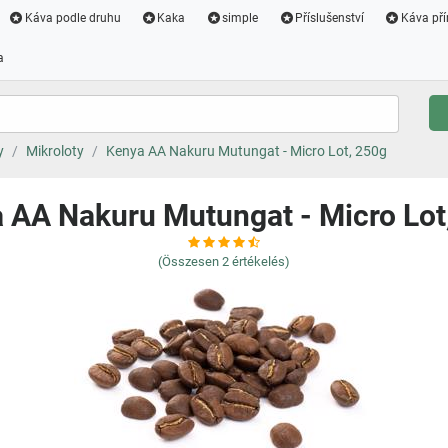
Káva podle druhu
Kaka
simple
Příslušenství
Káva pří
a
y
Mikroloty
Kenya AA Nakuru Mutungat - Micro Lot, 250g
 AA Nakuru Mutungat - Micro Lot
(Összesen
2
értékelés)