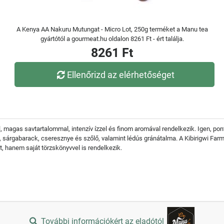
A Kenya AA Nakuru Mutungat - Micro Lot, 250g terméket a Manu tea
gyártótól a gourmeat.hu oldalon 8261 Ft - ért találja.
8261 Ft
Ellenőrizd az elérhetőséget
el, magas savtartalommal, intenzív ízzel és finom aromával rendelkezik. Igen, 
li, sárgabarack, cseresznye és szőlő, valamint lédús gránátalma. A Kibirigwi Farm
, hanem saját törzskönyvvel is rendelkezik.
További információkért az eladótól