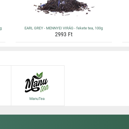
0g
EARL GREY - MENNYEI VIRÁG - fekete tea, 100g
2993 Ft
ManuTea