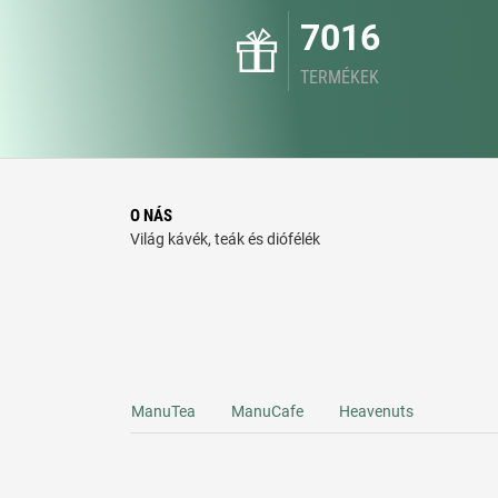
7016
TERMÉKEK
O NÁS
Világ kávék, teák és diófélék
ManuTea
ManuCafe
Heavenuts