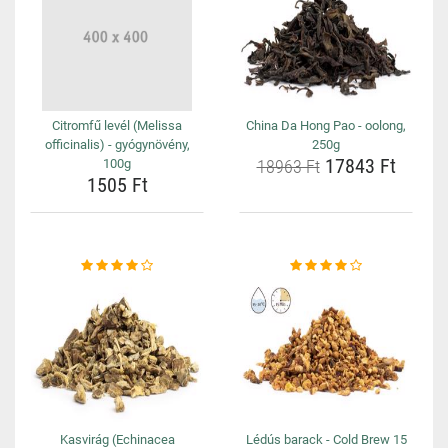
Citromfű levél (Melissa
China Da Hong Pao - oolong,
officinalis) - gyógynövény,
250g
17843 Ft
100g
18963 Ft
1505 Ft
Kasvirág (Echinacea
Lédús barack - Cold Brew 15