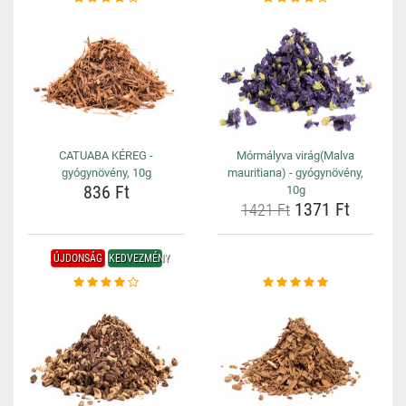
CATUABA KÉREG -
Mórmályva virág(Malva
gyógynövény, 10g
mauritiana) - gyógynövény,
836 Ft
10g
1371 Ft
1421 Ft
ÚJDONSÁG
KEDVEZMÉNY