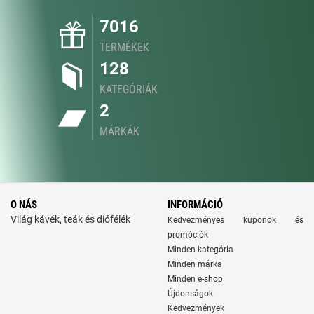
7016
TERMÉKEK
128
KATEGÓRIÁK
2
MÁRKÁK
O NÁS
INFORMÁCIÓ
Világ kávék, teák és diófélék
Kedvezményes kuponok és
promóciók
Minden kategória
Minden márka
Minden e-shop
Újdonságok
Kedvezmények