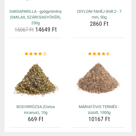
SARSAPARILLA - gyógynövény
CEYLONI FAHÉJ őrölt 2 - 7
(SMILAX, SZÁRCSAGYÖKÉR),
mm, 50g
2860 Ft
250g
14649 Ft
15067 Ft
BODORRÓZSA (Cistus
MÁRIATÖVIS TERMÉS -
incanus), 10g
zúzott, 1000g
669 Ft
10167 Ft