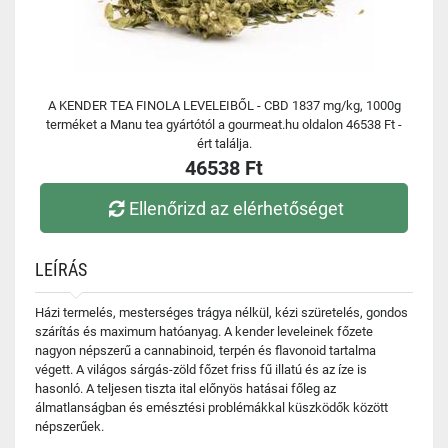
A KENDER TEA FINOLA LEVELEIBŐL - CBD 1837 mg/kg, 1000g
terméket a Manu tea gyártótól a gourmeat.hu oldalon 46538 Ft -
ért találja.
46538 Ft
Ellenőrizd az elérhetőséget
LEÍRÁS
Házi termelés, mesterséges trágya nélkül, kézi szüretelés, gondos
szárítás és maximum hatóanyag. A kender leveleinek főzete
nagyon népszerű a cannabinoid, terpén és flavonoid tartalma
végett. A világos sárgás-zöld főzet friss fű illatú és az íze is
hasonló. A teljesen tiszta ital előnyös hatásai főleg az
álmatlanságban és emésztési problémákkal küszködők között
népszerűek.