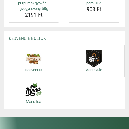
purpurea) gyökér –
perc, 10g
903 Ft
gyógynövény, 50g
2191 Ft
KEDVENC E-BOLTOK
Heavenuts
ManuCafe
ManuTea