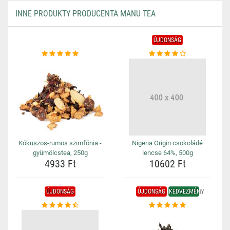
INNE PRODUKTY PRODUCENTA MANU TEA
ÚJDONSÁG
Kókuszos-rumos szimfónia -
Nigeria Origin csokoládé
gyümölcstea, 250g
lencse 64%, 500g
4933 Ft
10602 Ft
ÚJDONSÁG
ÚJDONSÁG
KEDVEZMÉNY