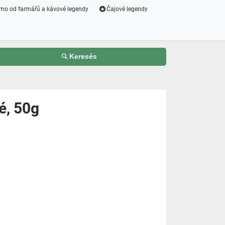
mo od farmářů a kávové legendy
Čajové legendy
Keresés
é, 50g