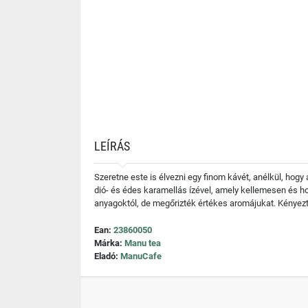
LEÍRÁS
Szeretne este is élvezni egy finom kávét, anélkül, hogy
dió- és édes karamellás ízével, amely kellemesen és h
anyagoktól, de megőrizték értékes aromájukat. Kényez
Ean:
23860050
Márka:
Manu tea
Eladó:
ManuCafe