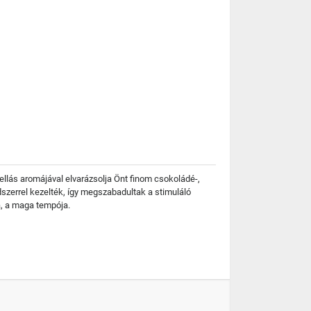
mellás aromájával elvarázsolja Önt finom csokoládé-,
szerrel kezelték, így megszabadultak a stimuláló
a, a maga tempója.