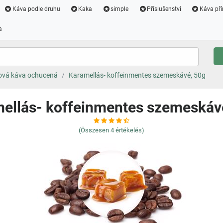
Káva podle druhu
Kaka
simple
Příslušenství
Káva pří
a
ová káva ochucená
Karamellás- koffeinmentes szemeskávé, 50g
ellás- koffeinmentes szemeskáv
(Összesen
4
értékelés)