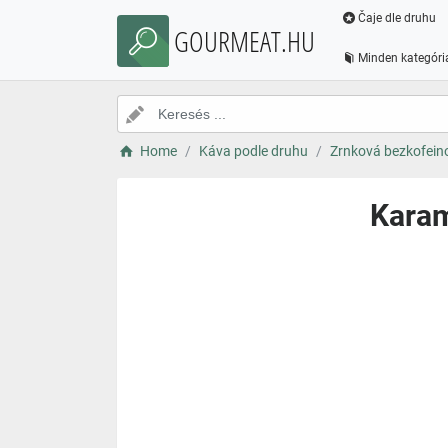
Čaje dle druhu
GOURMEAT.HU
Minden kategóri
Home
Káva podle druhu
Zrnková bezkofein
Karam