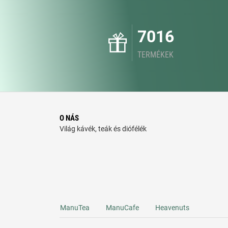
7016
TERMÉKEK
O NÁS
Világ kávék, teák és diófélék
ManuTea
ManuCafe
Heavenuts