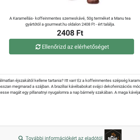
A Karamellás- koffeinmentes szemeskávé, 50g terméket a Manu tea
gyártótól a gourmeat.hu oldalon 2408 Ft - ért találja.
2408 Ft
Ellenőrizd az elérhetőséget
 álmatlan éjszakától kellene tartania? Itt van! Ez a koffeinmentes szépség kara
osszan megmarad a szájban. A brazíliai kávébabokat svájci dekofeinizációs mód
tesse magát egy pillanatnyi nyugalomra a nap bármely szakában. A maga kávéj
További információkért az eladótól