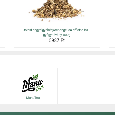
Orvosi angyalgyökér(Archangelica officinalis) –
gyógynövény, 500g
5987 Ft
ManuTea