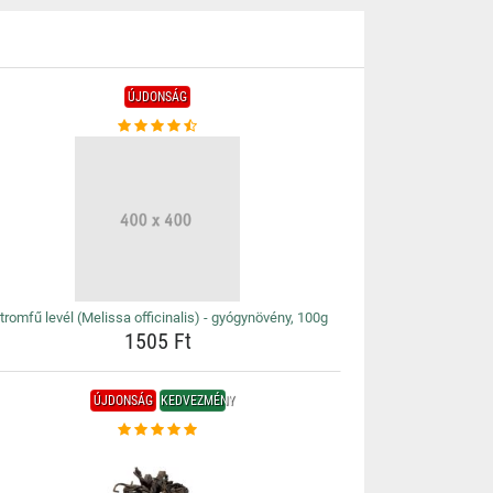
ÚJDONSÁG
tromfű levél (Melissa officinalis) - gyógynövény, 100g
1505 Ft
ÚJDONSÁG
KEDVEZMÉNY