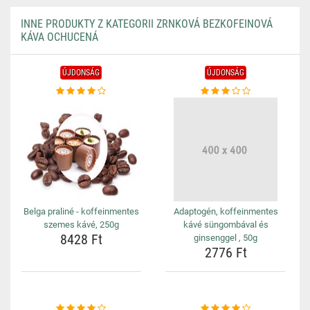
INNE PRODUKTY Z KATEGORII ZRNKOVÁ BEZKOFEINOVÁ
KÁVA OCHUCENÁ
ÚJDONSÁG
ÚJDONSÁG
Belga praliné - koffeinmentes
Adaptogén, koffeinmentes
szemes kávé, 250g
kávé süngombával és
8428 Ft
ginsenggel , 50g
2776 Ft