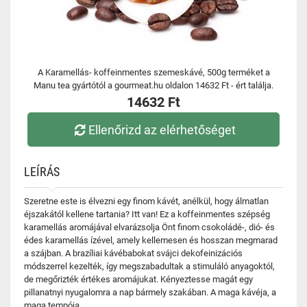
A Karamellás- koffeinmentes szemeskávé, 500g terméket a
Manu tea gyártótól a gourmeat.hu oldalon 14632 Ft - ért találja.
14632 Ft
Ellenőrizd az elérhetőséget
LEÍRÁS
Szeretne este is élvezni egy finom kávét, anélkül, hogy álmatlan
éjszakától kellene tartania? Itt van! Ez a koffeinmentes szépség
karamellás aromájával elvarázsolja Önt finom csokoládé-, dió- és
édes karamellás ízével, amely kellemesen és hosszan megmarad
a szájban. A brazíliai kávébabokat svájci dekofeinizációs
módszerrel kezelték, így megszabadultak a stimuláló anyagoktól,
de megőrizték értékes aromájukat. Kényeztesse magát egy
pillanatnyi nyugalomra a nap bármely szakában. A maga kávéja, a
maga tempója.