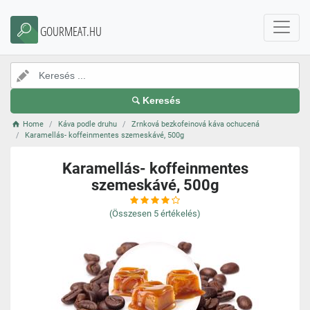
GOURMEAT.HU
Keresés
Home
Káva podle druhu
Zrnková bezkofeinová káva ochucená
Karamellás- koffeinmentes szemeskávé, 500g
Karamellás- koffeinmentes
szemeskávé, 500g
(Összesen
5
értékelés)