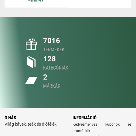
ManuTea
7016
TERMÉKEK
128
KATEGÓRIÁK
2
MÁRKÁK
O NÁS
INFORMÁCIÓ
Világ kávék, teák és diófélék
Kedvezményes kuponok és
promóciók