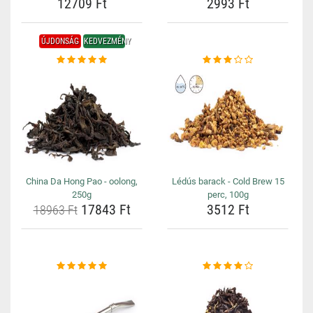
12709 Ft
2993 Ft
ÚJDONSÁG
KEDVEZMÉNY
China Da Hong Pao - oolong,
Lédús barack - Cold Brew 15
250g
perc, 100g
17843 Ft
3512 Ft
18963 Ft