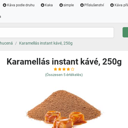
Káva podle druhu
Kaka
simple
Příslušenství
Káva pří
a
chucená
Karamellás instant kávé, 250g
Karamellás instant kávé, 250g
(Összesen
5
értékelés)