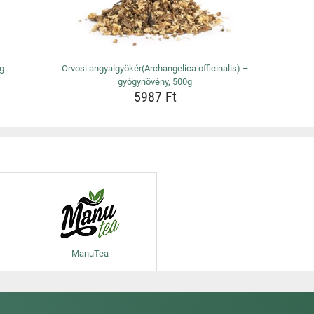
0g
Orvosi angyalgyökér(Archangelica officinalis) –
gyógynövény, 500g
5987 Ft
ManuTea