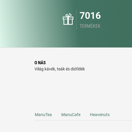
7016
TERMÉKEK
O NÁS
Világ kávék, teák és diófélék
ManuTea
ManuCafe
Heavenuts