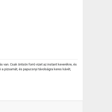
 van. Csak öntsön forró vizet az instant keverékre, és
ni a pizsamát, és papucsnyi távolságra keres kávét,