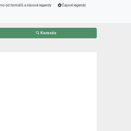
mo od farmářů a kávové legendy
Čajové legendy
Keresés