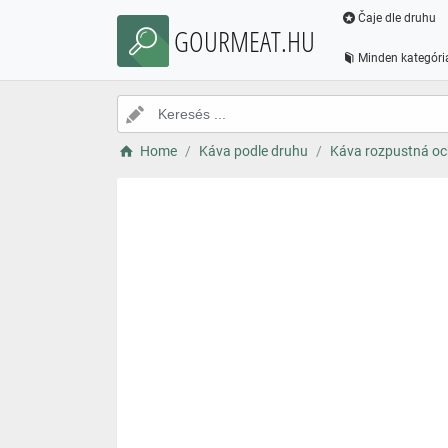
Čaje dle druhu
GOURMEAT.HU
Minden kategóri
Home
Káva podle druhu
Káva rozpustná o