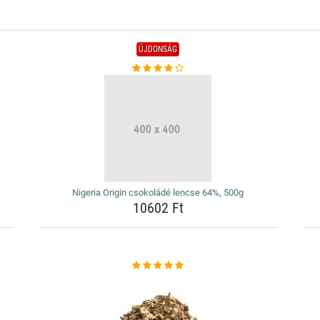
ÚJDONSÁG
Nigeria Origin csokoládé lencse 64%, 500g
10602 Ft