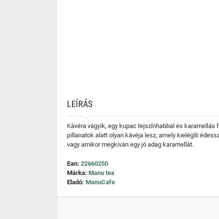
LEÍRÁS
Kávéra vágyik, egy kupac tejszínhabbal és karamellás f
pillanatok alatt olyan kávéja lesz, amely kielégíti éde
vagy amikor megkíván egy jó adag karamellát.
Ean:
22660250
Márka:
Manu tea
Eladó:
ManuCafe