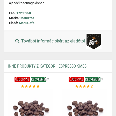
ajándékcsomagolásban
Ean:
17290250
Márka:
Manu tea
Eladó:
ManuCafe
További információkért az eladótól
INNE PRODUKTY Z KATEGORII ESPRESSO SMĚSI
ÚJDONSÁG
KEDVEZMÉNY
ÚJDONSÁG
KEDVEZMÉNY