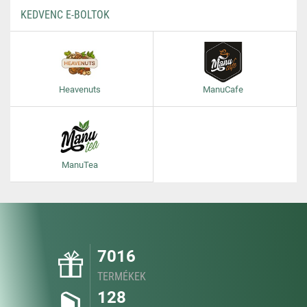
KEDVENC E-BOLTOK
Heavenuts
ManuCafe
ManuTea
7016
TERMÉKEK
128