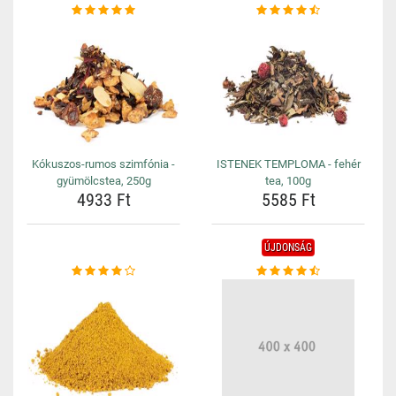
Kókuszos-rumos szimfónia -
ISTENEK TEMPLOMA - fehér
gyümölcstea, 250g
tea, 100g
4933 Ft
5585 Ft
ÚJDONSÁG