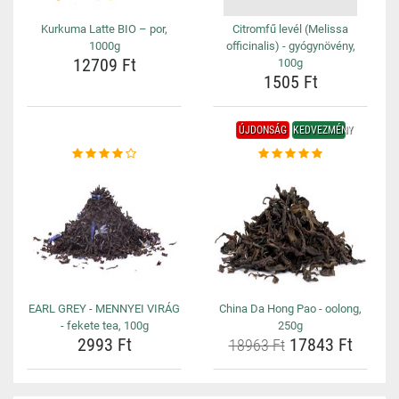
Kurkuma Latte BIO – por,
Citromfű levél (Melissa
1000g
officinalis) - gyógynövény,
12709 Ft
100g
1505 Ft
ÚJDONSÁG
KEDVEZMÉNY
EARL GREY - MENNYEI VIRÁG
China Da Hong Pao - oolong,
- fekete tea, 100g
250g
2993 Ft
17843 Ft
18963 Ft