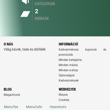
KATEGÓRIÁK
2
MÁRKÁK
O NÁS
INFORMÁCIÓ
Világ kávék, teák és diófélék
Kedvezményes kuponok és
promóciók
Minden kategória
Minden márka
Minden e-shop
Újdonságok
Kedvezmények
BLOG
WEBHELYEK
Magazinunk
Rólunk
Cookies
ManuTea
ManuCafe
Heavenuts