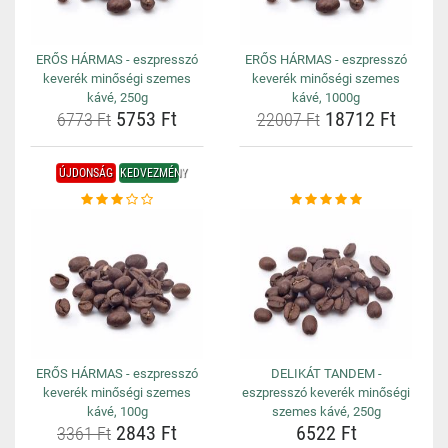
ERŐS HÁRMAS - eszpresszó
ERŐS HÁRMAS - eszpresszó
keverék minőségi szemes
keverék minőségi szemes
kávé, 250g
kávé, 1000g
5753 Ft
18712 Ft
6773 Ft
22007 Ft
ÚJDONSÁG
KEDVEZMÉNY
ERŐS HÁRMAS - eszpresszó
DELIKÁT TANDEM -
keverék minőségi szemes
eszpresszó keverék minőségi
kávé, 100g
szemes kávé, 250g
2843 Ft
6522 Ft
3361 Ft