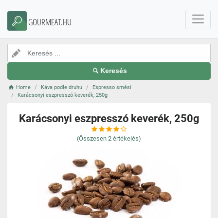
GOURMEAT.HU
Keresés
Home
Káva podle druhu
Espresso směsi
Karácsonyi eszpresszó keverék, 250g
Karácsonyi eszpresszó keverék, 250g
(Összesen
2
értékelés)