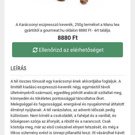
A Karácsonyi eszpresszó keverék, 250g terméket a Manu tea
gyártótól a gourmeat.hu oldalon 8880 Ft - ért találja.
8880 Ft
Ellenőrizd az elérhetőséget
LEÍRÁS
A tél összes tónusát egy karácsonyi ének akkordjába foglaljuk. A
limitált kiadású eszpresszó-keverék négy, egymástól távoli
ültetvényekről származó, egyedileg pörkölt arabicát szólaltat meg,
könnyedén és tökéletes pontossággal táncoltatva őket.
Melegséggel és fagyossággal, energiával és nyugalommal átitatott
élményt nyújtanak. A tél varázslatos, az adventi időszak pedig
különösen. Nem kíméli a csokoládét, a fahéjat és a vaníliát, és
bőségesen szórja az áfonyát, a ribizlit és a narancsot. Csak
kóstolja meg, már az első csészével elnyeri tetszését, és még a
titkos sütemény evést is ünnepi pillanattá teszi. Itt vásárolhat kávét