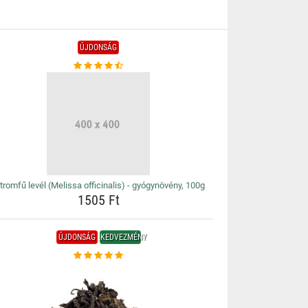
ÚJDONSÁG
tromfű levél (Melissa officinalis) - gyógynövény, 100g
1505 Ft
ÚJDONSÁG
KEDVEZMÉNY