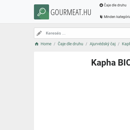
Čaje dle druhu
GOURMEAT.HU
Minden kategóri
Home
Čaje dle druhu
Ajurvédský čaj
Kaph
Kapha BIO,