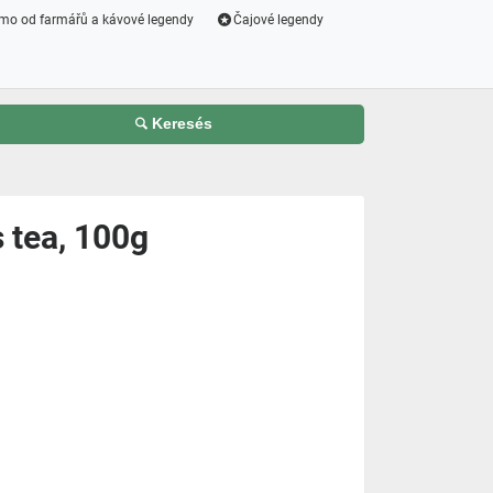
mo od farmářů a kávové legendy
Čajové legendy
Keresés
s tea, 100g