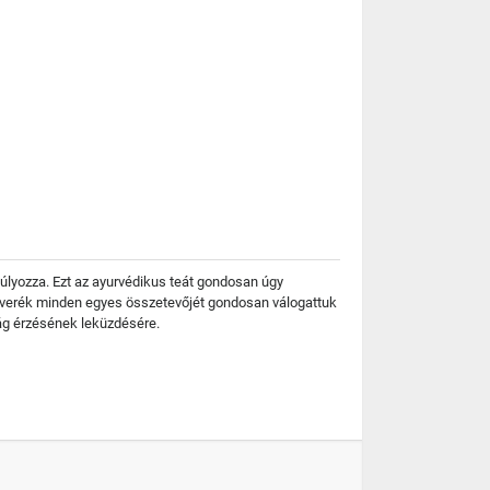
úlyozza. Ezt az ayurvédikus teát gondosan úgy
A keverék minden egyes összetevőjét gondosan válogattuk
ság érzésének leküzdésére.