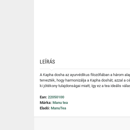
LEÍRÁS
A Kapha dosha az ayurvédikus filozófiában a három ala
tervezték, hogy harmonizálja a Kapha doshát, azzal a cé
ki jótékony tulajdonságai miatt, így ez a tea ideális
Ean:
22050100
Márka:
Manu tea
Eladó:
ManuTea