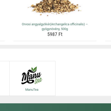
Orvosi angyalgyökér(Archangelica officinalis) –
gyógynövény, 500g
5987 Ft
ManuTea