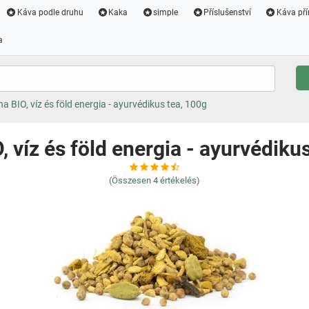
Káva podle druhu
Kaka
simple
Příslušenství
Káva pří
a
a BIO, víz és föld energia - ayurvédikus tea, 100g
 víz és föld energia - ayurvédiku
(Összesen
4
értékelés)