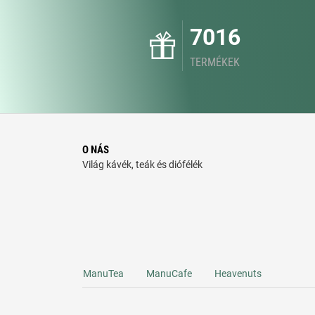
7016
TERMÉKEK
O NÁS
Világ kávék, teák és diófélék
ManuTea
ManuCafe
Heavenuts