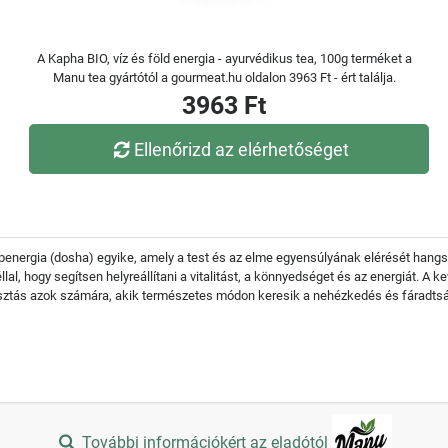
A Kapha BIO, víz és föld energia - ayurvédikus tea, 100g terméket a
Manu tea gyártótól a gourmeat.hu oldalon 3963 Ft - ért találja.
3963 Ft
Ellenőrizd az elérhetőséget
penergia (dosha) egyike, amely a test és az elme egyensúlyának elérését hangs
llal, hogy segítsen helyreállítani a vitalitást, a könnyedséget és az energiát. 
 választás azok számára, akik természetes módon keresik a nehézkedés és fáradt
További információkért az eladótól