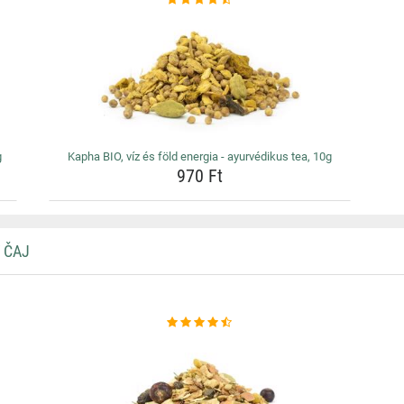
g
Kapha BIO, víz és föld energia - ayurvédikus tea, 10g
970 Ft
 ČAJ