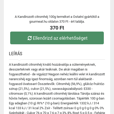
A Kandírozott citromhéj 100g terméket a Ostatní gyártótól a
gourmeat.hu oldalon 370 Ft - ért találja.
370 Ft
Ellenőrizd az elérhetőséget
LEÍRÁS
A kandírozott citromhéj kiváló hozzávalója a süteményeknek,
desszerteknek vagy akár teáknak. De akár magában is
fogyaszthatod - de vigyázz! Nagyon nehéz leállni vele! A kandírozott
narancshéj egy igazi finomság, azonban nem túl alakbarát -
fogyaszd óvatosan! Összetevők: Citromhéj (56,9%), glükóz-fruktóz-
szirup (21,5%), cukor (21,5%), savasságszabályozó: E330 -
citromsav (0,1%) A kandírozott citromhéj tárolása Tárolja száraz és
hűvös helyen, szorosan lezárt csomagolásban. Tápérték 100 g-ban
Egy adagban (10 g) RI%* (10 g-ban) Energiaérték 1332 kJ / 314
kcal 133 kJ / 31 kcal 2% Zsír - Telített zsírsav 0 g 0 g 0 g 0 g 0% 0%
Szénhidrát - Cukor 76 g 70 g 7,6 g 7 g 3% 8% Rost 5 g 0,5 g - Fehérje