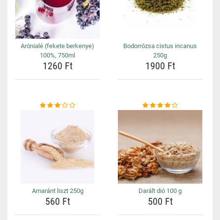
Arónialé (fekete berkenye)
Bodorrózsa cistus incanus
100%, 750ml
250g
1260 Ft
1900 Ft
Amaránt liszt 250g
Darált dió 100 g
560 Ft
500 Ft