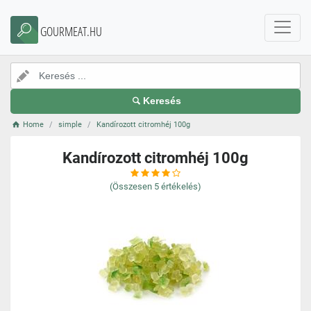
GOURMEAT.HU
Keresés
Home
simple
Kandírozott citromhéj 100g
Kandírozott citromhéj 100g
(Összesen
5
értékelés)