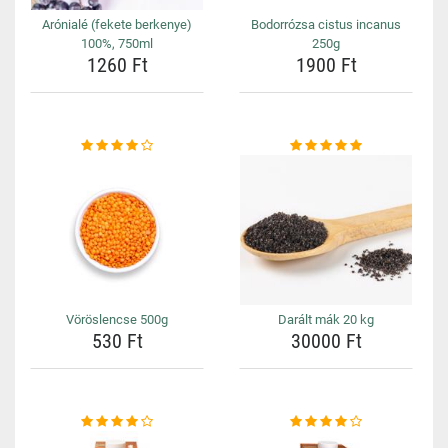
Arónialé (fekete berkenye)
Bodorrózsa cistus incanus
100%, 750ml
250g
1260 Ft
1900 Ft
Vöröslencse 500g
Darált mák 20 kg
530 Ft
30000 Ft