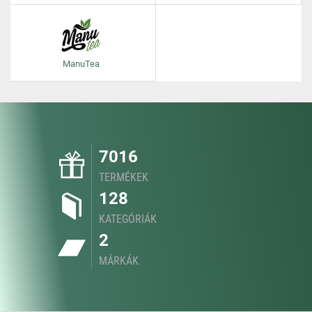
ManuTea
7016
TERMÉKEK
128
KATEGÓRIÁK
2
MÁRKÁK