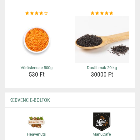
Vöröslencse 500g
Darált mák 20 kg
530 Ft
30000 Ft
KEDVENC E-BOLTOK
Heavenuts
ManuCafe