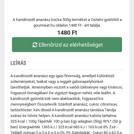
A Kandírozott ananász kocka 500g terméket a Ostatní gyártótól a
gourmeat.hu oldalon 1480 Ft - ért találja.
1480 Ft
Ellenőrizd az elérhetőséget
LEÍRÁS
A kandírozott ananász egy igazi finomság, amellyel különböző
süteményeket, teákat vagy a reggeli gabonapelyhünket
ízesíthetjük. Amennyiben viszont a valódi ízélményre vagy kíváncsi,
fogyaszd önmagában! De vigyázz! Nagyon nehéz vele leállni. A
kandírozott gyümölcsök nem alakbarátok, fogyaszd kis
mennyiségben! Összetevők Szárított ananász, cukor, citromsav,
tartósítószer: kén-dioxid A kandírozott ananász tárolása Tárolja
száraz és hűvös helyen. A kandírozott ananász kalória tartalma:
325 kcal / 100g Tápérték 100 g-ban Egy adagban (50g) RI%* (50 g-
ban) Energiaérték 1365 kJ / 325 kcal 683 kJ / 163 kcal 8% Zsír -
Telített zsírsav 0 g 0 g 0 g 0 g 0% 0% Szénhidrát - Cukor 80 g 62,5 g