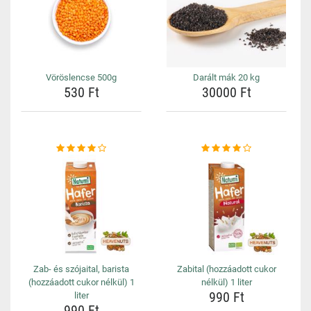
Vöröslencse 500g
Darált mák 20 kg
530 Ft
30000 Ft
Zab- és szójaital, barista
Zabital (hozzáadott cukor
(hozzáadott cukor nélkül) 1
nélkül) 1 liter
990 Ft
liter
990 Ft