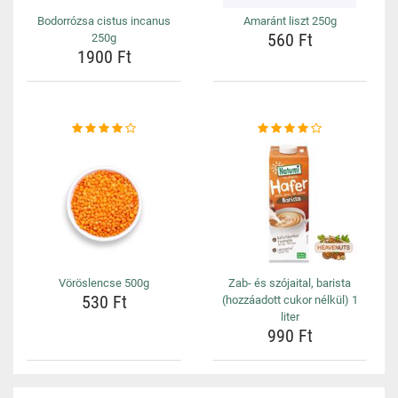
Bodorrózsa cistus incanus
Amaránt liszt 250g
560 Ft
250g
1900 Ft
Vöröslencse 500g
Zab- és szójaital, barista
530 Ft
(hozzáadott cukor nélkül) 1
liter
990 Ft