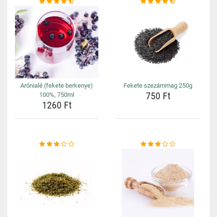
Arónialé (fekete berkenye)
Fekete szezámmag 250g
750 Ft
100%, 750ml
1260 Ft