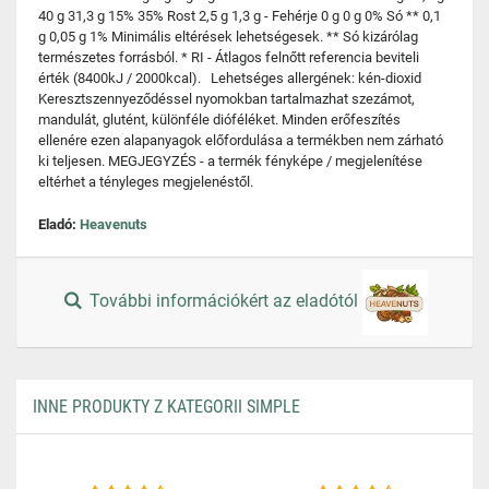
40 g 31,3 g 15% 35% Rost 2,5 g 1,3 g - Fehérje 0 g 0 g 0% Só ** 0,1
g 0,05 g 1% Minimális eltérések lehetségesek. ** Só kizárólag
természetes forrásból. * RI - Átlagos felnőtt referencia beviteli
érték (8400kJ / 2000kcal). Lehetséges allergének: kén-dioxid
Keresztszennyeződéssel nyomokban tartalmazhat szezámot,
mandulát, glutént, különféle dióféléket. Minden erőfeszítés
ellenére ezen alapanyagok előfordulása a termékben nem zárható
ki teljesen. MEGJEGYZÉS - a termék fényképe / megjelenítése
eltérhet a tényleges megjelenéstől.
Eladó:
Heavenuts
További információkért az eladótól
INNE PRODUKTY Z KATEGORII SIMPLE