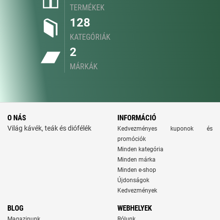
TERMÉKEK
128
KATEGÓRIÁK
2
MÁRKÁK
O NÁS
INFORMÁCIÓ
Világ kávék, teák és diófélék
Kedvezményes kuponok és
promóciók
Minden kategória
Minden márka
Minden e-shop
Újdonságok
Kedvezmények
BLOG
WEBHELYEK
Magazinunk
Rólunk