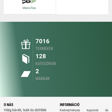
ManuTea
7016
TERMÉKEK
128
KATEGÓRIÁK
2
MÁRKÁK
O NÁS
INFORMÁCIÓ
Világ kávék, teák és diófélék
Kedvezményes kuponok és