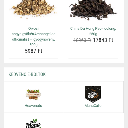
Orvosi
China Da Hong Pao - oolong,
angyalgyökér(Archangelica
250g
17843 Ft
officinalis) – gyógynövény,
18963 Ft
500g
5987 Ft
KEDVENC E-BOLTOK
Heavenuts
ManuCafe