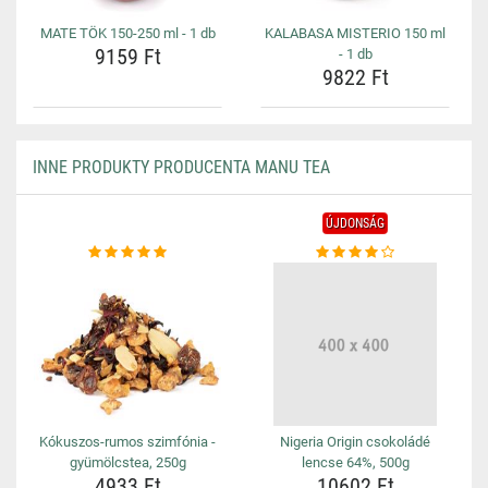
MATE TÖK 150-250 ml - 1 db
KALABASA MISTERIO 150 ml
9159 Ft
- 1 db
9822 Ft
INNE PRODUKTY PRODUCENTA MANU TEA
ÚJDONSÁG
Kókuszos-rumos szimfónia -
Nigeria Origin csokoládé
gyümölcstea, 250g
lencse 64%, 500g
4933 Ft
10602 Ft