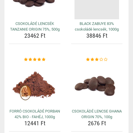
CSOKOLÁDÉ LENCSÉK
BLACK ZABUYE 83%
TANZANIE ORIGIN 75%, 500g
csokoládé lencsék, 1000g
23462 Ft
38846 Ft
FORRÓ CSOKOLÁDÉ PORBAN
CSOKOLÁDÉ LENCSE GHANA
42% BIO - FAHÉJ, 1000g
ORIGIN 70%, 100g
12441 Ft
2676 Ft