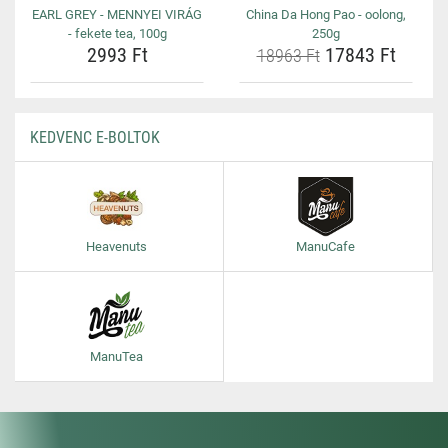
EARL GREY - MENNYEI VIRÁG
China Da Hong Pao - oolong,
- fekete tea, 100g
250g
2993 Ft
17843 Ft
18963 Ft
KEDVENC E-BOLTOK
Heavenuts
ManuCafe
ManuTea