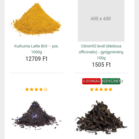
Kurkuma Latte BIO – por,
Citromfű levél (Melissa
1000g
officinalis) - gyógynövény,
12709 Ft
100g
1505 Ft
ÚJDONSÁG
KEDVEZMÉNY