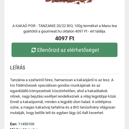
A KAKAÓ POR - TANZANIE 20/22 BIO, 100g terméket a Manu tea
gyártótól a gourmeat.hu oldalon 4097 Ft - ért találja.
4097 Ft
Ellenőrizd az elérhetőséget
LEÍRÁS
Tanzánia a szafariról híres, hamarosan a kakaójáról is az lesz. A
kis földművesek speciálisan gondos munkájának és az
egyedülálló környezetnek köszönhetően, ahol a kakaóbabok
nőnek, nagy bejutási eséllyel rendelkeznek a világ legjobbjai közé.
Ennél a kakaópornál, minden a legjobb úton halad. A sötétpiros
színe, a magas kakaóvaj tartalma és a BIO tanúsítvány világosan
mutatják, hogy belőle telt és egyben lágy ízű italt keverhet.
Ean:
11450100