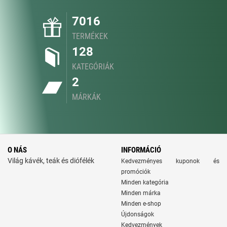
7016
TERMÉKEK
128
KATEGÓRIÁK
2
MÁRKÁK
O NÁS
INFORMÁCIÓ
Világ kávék, teák és diófélék
Kedvezményes kuponok és
promóciók
Minden kategória
Minden márka
Minden e-shop
Újdonságok
Kedvezmények