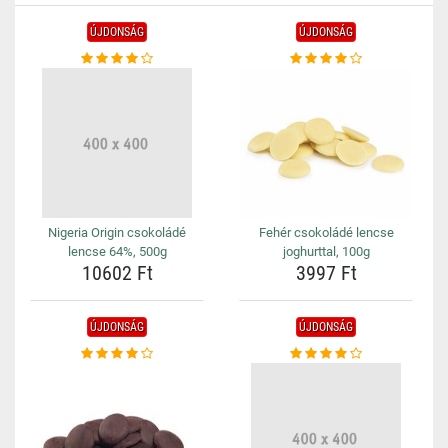
ÚJDONSÁG
ÚJDONSÁG
Nigeria Origin csokoládé
Fehér csokoládé lencse
lencse 64%, 500g
joghurttal, 100g
10602 Ft
3997 Ft
ÚJDONSÁG
ÚJDONSÁG