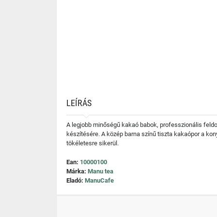
LEÍRÁS
A legjobb minőségű kakaó babok, professzionális feldol
készítésére. A közép barna színű tiszta kakaópor a kon
tökéletesre sikerül.
Ean:
10000100
Márka:
Manu tea
Eladó:
ManuCafe