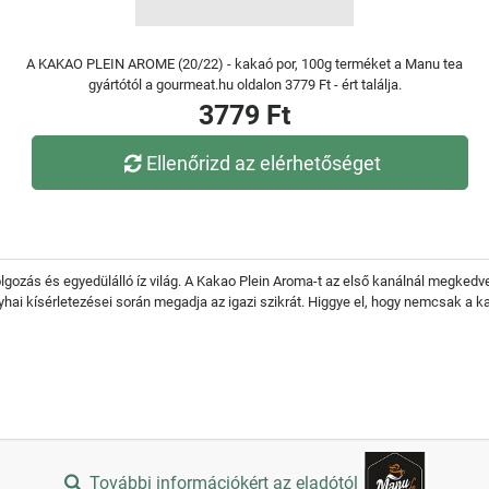
A KAKAO PLEIN AROME (20/22) - kakaó por, 100g terméket a Manu tea
gyártótól a gourmeat.hu oldalon 3779 Ft - ért találja.
3779 Ft
Ellenőrizd az elérhetőséget
gozás és egyedülálló íz világ. A Kakao Plein Aroma-t az első kanálnál megkedv
yhai kísérletezései során megadja az igazi szikrát. Higgye el, hogy nemcsak a k
További információkért az eladótól