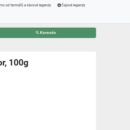
mo od farmářů a kávové legendy
Čajové legendy
Keresés
r, 100g