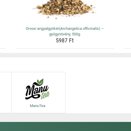
Orvosi angyalgyökér(Archangelica officinalis) –
gyógynövény, 500g
5987 Ft
ManuTea