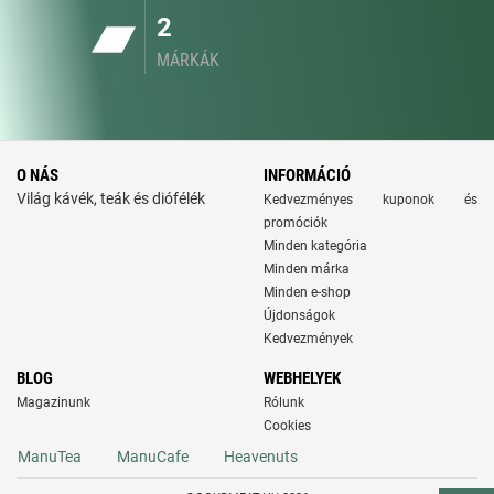
2
MÁRKÁK
O NÁS
INFORMÁCIÓ
Világ kávék, teák és diófélék
Kedvezményes kuponok és
promóciók
Minden kategória
Minden márka
Minden e-shop
Újdonságok
Kedvezmények
BLOG
WEBHELYEK
Magazinunk
Rólunk
Cookies
ManuTea
ManuCafe
Heavenuts