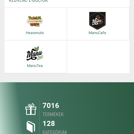
KEDVENC E-BOLTOK
Heavenuts
ManuCafe
ManuTea
7016
TERMÉKEK
128
KATEGÓRIÁK