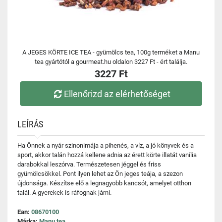
A JEGES KÖRTE ICE TEA - gyümölcs tea, 100g terméket a Manu
tea gyártótól a gourmeat.hu oldalon 3227 Ft - ért találja.
3227 Ft
Ellenőrizd az elérhetőséget
LEÍRÁS
Ha Önnek a nyár szinonimája a pihenés, a víz, a jó könyvek és a
sport, akkor talán hozzá kellene adnia az érett körte illatát vanília
darabokkal leszórva. Természetesen jéggel és friss
gyümölcsökkel. Pont ilyen lehet az Ön jeges teája, a szezon
újdonsága. Készítse elő a legnagyobb kancsót, amelyet otthon
talál. A gyerekek is ráfognak járni.
Ean:
08670100
Márka:
Manu tea