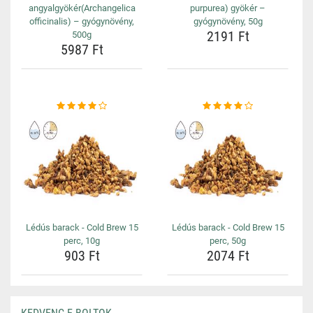
angyalgyökér(Archangelica
purpurea) gyökér –
officinalis) – gyógynövény,
gyógynövény, 50g
2191 Ft
500g
5987 Ft
Lédús barack - Cold Brew 15
Lédús barack - Cold Brew 15
perc, 10g
perc, 50g
903 Ft
2074 Ft