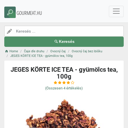
GOURMEAT.HU
Keresés
Home
Čaje dle druhu
Ovocný čaj
Ovocný čaj bez ibišku
JEGES KÖRTE ICE TEA - gyümölcs tea, 100g
JEGES KÖRTE ICE TEA - gyümölcs tea,
100g
(Összesen
4
értékelés)