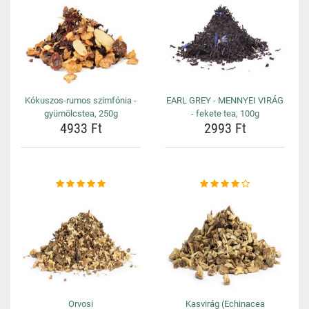
Kókuszos-rumos szimfónia -
EARL GREY - MENNYEI VIRÁG
gyümölcstea, 250g
- fekete tea, 100g
4933 Ft
2993 Ft
Orvosi
Kasvirág (Echinacea