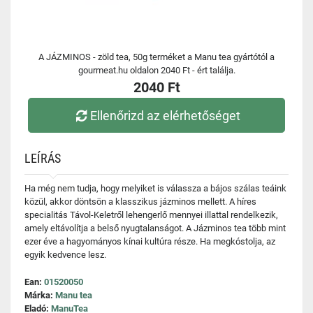
A JÁZMINOS - zöld tea, 50g terméket a Manu tea gyártótól a
gourmeat.hu oldalon 2040 Ft - ért találja.
2040 Ft
Ellenőrizd az elérhetőséget
LEÍRÁS
Ha még nem tudja, hogy melyiket is válassza a bájos szálas teáink
közül, akkor döntsön a klasszikus jázminos mellett. A híres
specialitás Távol-Keletről lehengerlő mennyei illattal rendelkezik,
amely eltávolítja a belső nyugtalanságot. A Jázminos tea több mint
ezer éve a hagyományos kínai kultúra része. Ha megkóstolja, az
egyik kedvence lesz.
Ean:
01520050
Márka:
Manu tea
Eladó:
ManuTea