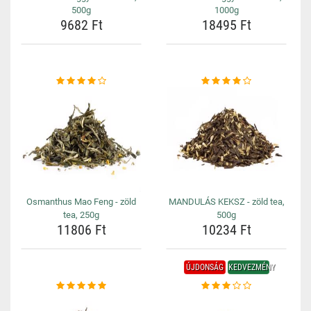
500g
1000g
9682 Ft
18495 Ft
Osmanthus Mao Feng - zöld
MANDULÁS KEKSZ - zöld tea,
tea, 250g
500g
11806 Ft
10234 Ft
ÚJDONSÁG
KEDVEZMÉNY