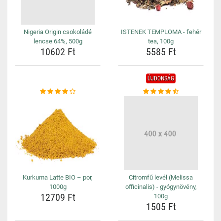
Nigeria Origin csokoládé
ISTENEK TEMPLOMA - fehér
lencse 64%, 500g
tea, 100g
10602 Ft
5585 Ft
ÚJDONSÁG
Kurkuma Latte BIO – por,
Citromfű levél (Melissa
1000g
officinalis) - gyógynövény,
12709 Ft
100g
1505 Ft