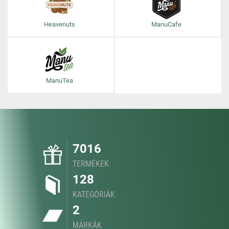
Heavenuts
ManuCafe
ManuTea
7016
TERMÉKEK
128
KATEGÓRIÁK
2
MÁRKÁK