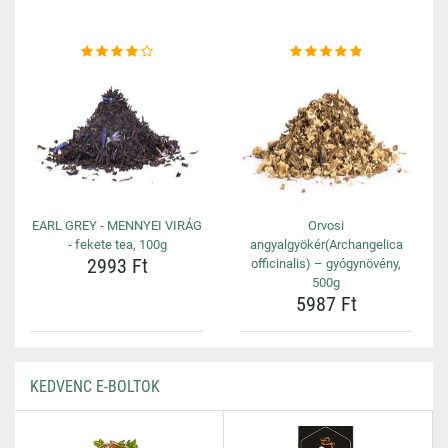
EARL GREY - MENNYEI VIRÁG
Orvosi
- fekete tea, 100g
angyalgyökér(Archangelica
2993 Ft
officinalis) – gyógynövény,
500g
5987 Ft
KEDVENC E-BOLTOK