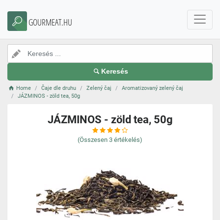
GOURMEAT.HU
Keresés
Home
Čaje dle druhu
Zelený čaj
Aromatizovaný zelený čaj
JÁZMINOS - zöld tea, 50g
JÁZMINOS - zöld tea, 50g
(Összesen
3
értékelés)