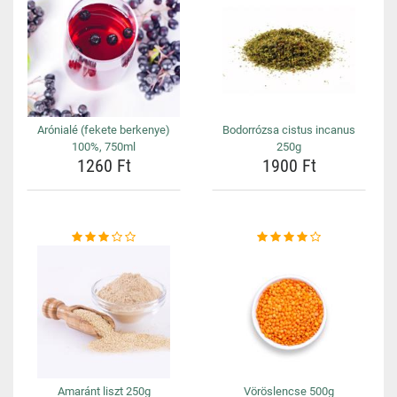
Arónialé (fekete berkenye)
Bodorrózsa cistus incanus
100%, 750ml
250g
1260 Ft
1900 Ft
Amaránt liszt 250g
Vöröslencse 500g