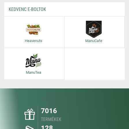
KEDVENC E-BOLTOK
Heavenuts
ManuCafe
ManuTea
7016
TERMÉKEK
128