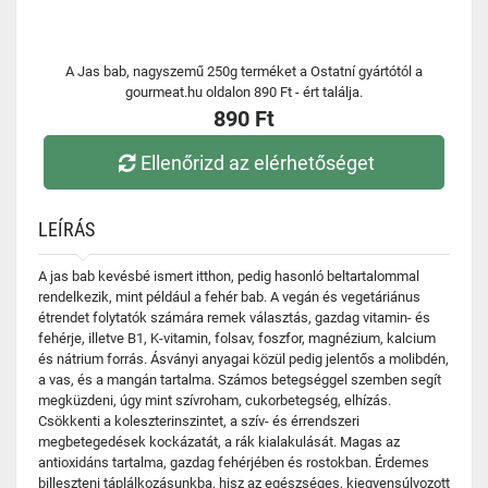
A Jas bab, nagyszemű 250g terméket a Ostatní gyártótól a
gourmeat.hu oldalon 890 Ft - ért találja.
890 Ft
Ellenőrizd az elérhetőséget
LEÍRÁS
A jas bab kevésbé ismert itthon, pedig hasonló beltartalommal
rendelkezik, mint például a fehér bab. A vegán és vegetáriánus
étrendet folytatók számára remek választás, gazdag vitamin- és
fehérje, illetve B1, K-vitamin, folsav, foszfor, magnézium, kalcium
és nátrium forrás. Ásványi anyagai közül pedig jelentős a molibdén,
a vas, és a mangán tartalma. Számos betegséggel szemben segít
megküzdeni, úgy mint szívroham, cukorbetegség, elhízás.
Csökkenti a koleszterinszintet, a szív- és érrendszeri
megbetegedések kockázatát, a rák kialakulását. Magas az
antioxidáns tartalma, gazdag fehérjében és rostokban. Érdemes
billeszteni táplálkozásunkba, hisz az egészséges, kiegyensúlyozott