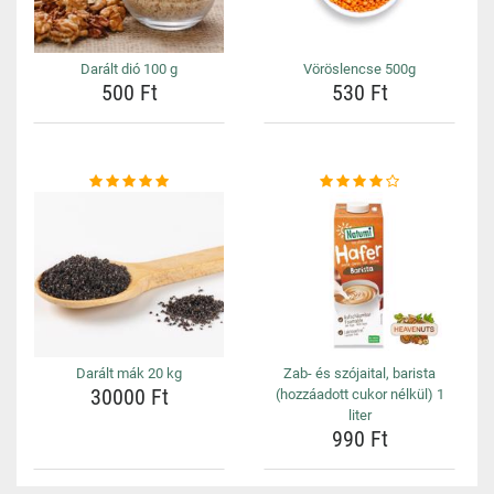
Darált dió 100 g
Vöröslencse 500g
500 Ft
530 Ft
Darált mák 20 kg
Zab- és szójaital, barista
30000 Ft
(hozzáadott cukor nélkül) 1
liter
990 Ft