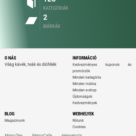
KATEGÓRIÁK
2
MÁRKÁK
O NÁS
INFORMÁCIÓ
Világ kávék, teák és diófélék
Kedvezményes kuponok és
promóciók
Minden kategória
Minden márka
Minden e-shop
Újdonságok
Kedvezmények
BLOG
WEBHELYEK
Magazinunk
Rólunk
Cookies
ManuTea
ManuCafe
Heavenuts