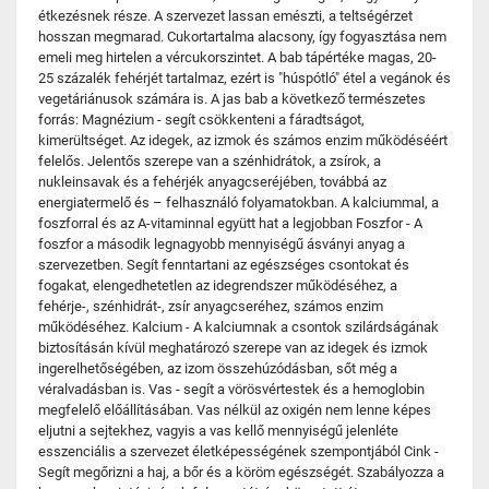
étkezésnek része. A szervezet lassan emészti, a teltségérzet
hosszan megmarad. Cukortartalma alacsony, így fogyasztása nem
emeli meg hirtelen a vércukorszintet. A bab tápértéke magas, 20-
25 százalék fehérjét tartalmaz, ezért is "húspótló" étel a vegánok és
vegetáriánusok számára is. A jas bab a következő természetes
forrás: Magnézium - segít csökkenteni a fáradtságot,
kimerültséget. Az idegek, az izmok és számos enzim működéséért
felelős. Jelentős szerepe van a szénhidrátok, a zsírok, a
nukleinsavak és a fehérjék anyagcseréjében, továbbá az
energiatermelő és – felhasználó folyamatokban. A kalciummal, a
foszforral és az A-vitaminnal együtt hat a legjobban Foszfor - A
foszfor a második legnagyobb mennyiségű ásványi anyag a
szervezetben. Segít fenntartani az egészséges csontokat és
fogakat, elengedhetetlen az idegrendszer működéséhez, a
fehérje-, szénhidrát-, zsír anyagcseréhez, számos enzim
működéséhez. Kalcium - A kalciumnak a csontok szilárdságának
biztosításán kívül meghatározó szerepe van az idegek és izmok
ingerelhetőségében, az izom összehúzódásban, sőt még a
véralvadásban is. Vas - segít a vörösvértestek és a hemoglobin
megfelelő előállításában. Vas nélkül az oxigén nem lenne képes
eljutni a sejtekhez, vagyis a vas kellő mennyiségű jelenléte
esszenciális a szervezet életképességének szempontjából Cink -
Segít megőrizni a haj, a bőr és a köröm egészségét. Szabályozza a