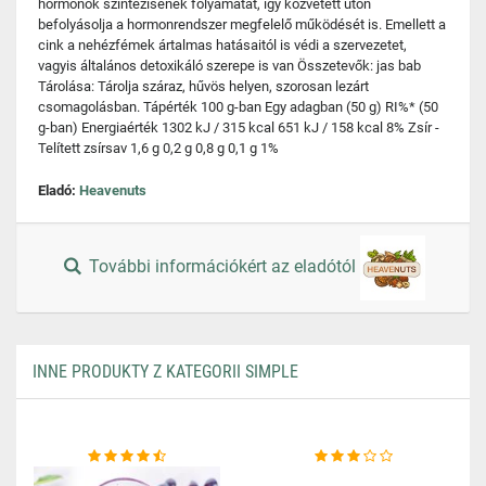
hormonok szintézisének folyamatát, így közvetett úton
befolyásolja a hormonrendszer megfelelő működését is. Emellett a
cink a nehézfémek ártalmas hatásaitól is védi a szervezetet,
vagyis általános detoxikáló szerepe is van Összetevők: jas bab
Tárolása: Tárolja száraz, hűvös helyen, szorosan lezárt
csomagolásban. Tápérték 100 g-ban Egy adagban (50 g) RI%* (50
g-ban) Energiaérték 1302 kJ / 315 kcal 651 kJ / 158 kcal 8% Zsír -
Telített zsírsav 1,6 g 0,2 g 0,8 g 0,1 g 1%
Eladó:
Heavenuts
További információkért az eladótól
INNE PRODUKTY Z KATEGORII SIMPLE