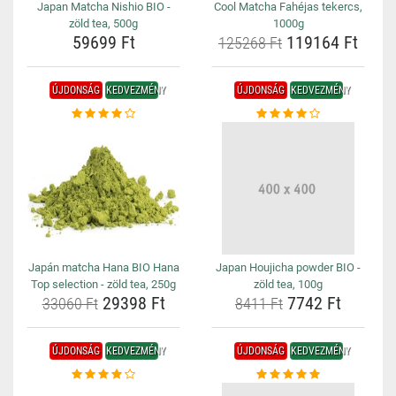
Japan Matcha Nishio BIO -
Cool Matcha Fahéjas tekercs,
zöld tea, 500g
1000g
59699 Ft
119164 Ft
125268 Ft
ÚJDONSÁG
KEDVEZMÉNY
ÚJDONSÁG
KEDVEZMÉNY
Japán matcha Hana BIO Hana
Japan Houjicha powder BIO -
Top selection - zöld tea, 250g
zöld tea, 100g
29398 Ft
7742 Ft
33060 Ft
8411 Ft
ÚJDONSÁG
KEDVEZMÉNY
ÚJDONSÁG
KEDVEZMÉNY