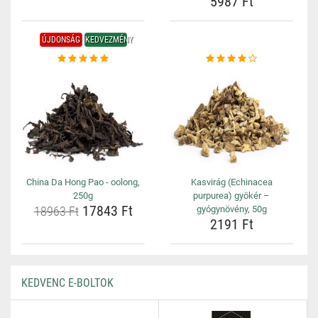
5987 Ft
ÚJDONSÁG
KEDVEZMÉNY
China Da Hong Pao - oolong,
Kasvirág (Echinacea
250g
purpurea) gyökér –
17843 Ft
18963 Ft
gyógynövény, 50g
2191 Ft
KEDVENC E-BOLTOK