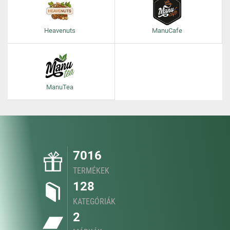
Heavenuts
ManuCafe
ManuTea
7016
TERMÉKEK
128
KATEGÓRIÁK
2