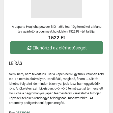
A Japana Houjicha powder BIO - zöld tea, 10g terméket a Manu
tea gyártótól a gourmeat.hu oldalon 1522 Ft - ért találja.
1522 Ft
Ellenőrizd az elérhetőséget
LEÍRÁS
Nem, nem, nem tévedtünk. Bár a képen nem úgy tűnik valóban zöld
tea. És nem is akármilyen. Rendkívüli, meglepő, finom ... A listát
lehetne folytatni, de minden bizonnyal jobb lesz, ha meggyőződik
róla. A tökéletes szimbiózisban, gyönyörű természettel termesztett
Houjicha a hagyományos japán teamesterek varázslatos fúzióját
képviseli teljesen rendhagyó feldolgozási módszerekkel. Az
eredmény pedig mindenképpen megéri.
Ean:
25430010