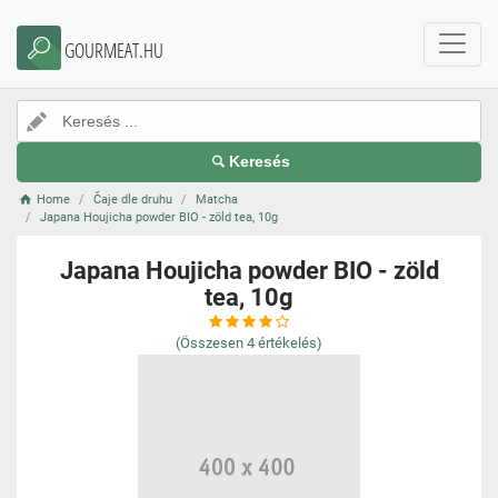
GOURMEAT.HU
Keresés
Home
Čaje dle druhu
Matcha
Japana Houjicha powder BIO - zöld tea, 10g
Japana Houjicha powder BIO - zöld
tea, 10g
(Összesen
4
értékelés)