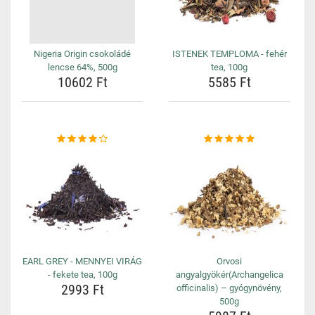
Nigeria Origin csokoládé
ISTENEK TEMPLOMA - fehér
lencse 64%, 500g
tea, 100g
10602 Ft
5585 Ft
EARL GREY - MENNYEI VIRÁG
Orvosi
- fekete tea, 100g
angyalgyökér(Archangelica
2993 Ft
officinalis) – gyógynövény,
500g