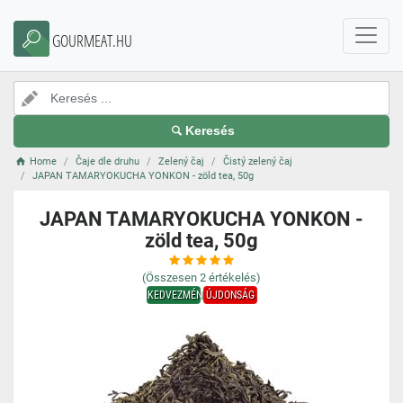
GOURMEAT.HU
Keresés
Home
Čaje dle druhu
Zelený čaj
Čistý zelený čaj
JAPAN TAMARYOKUCHA YONKON - zöld tea, 50g
JAPAN TAMARYOKUCHA YONKON -
zöld tea, 50g
(Összesen
2
értékelés)
KEDVEZMÉNY
ÚJDONSÁG