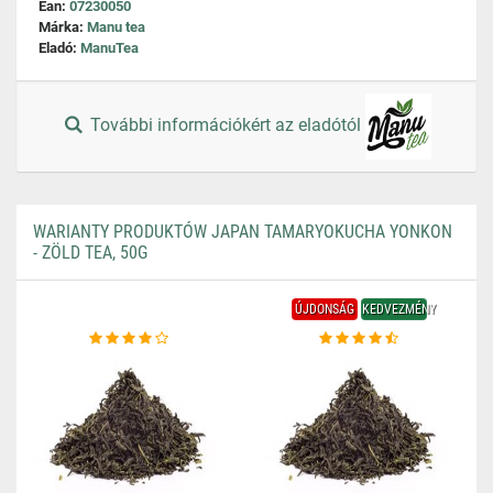
Ean:
07230050
Márka:
Manu tea
Eladó:
ManuTea
További információkért az eladótól
WARIANTY PRODUKTÓW JAPAN TAMARYOKUCHA YONKON
- ZÖLD TEA, 50G
ÚJDONSÁG
KEDVEZMÉNY