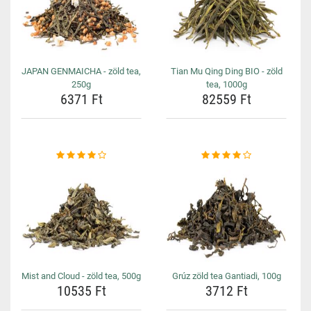
JAPAN GENMAICHA - zöld tea,
Tian Mu Qing Ding BIO - zöld
250g
tea, 1000g
6371 Ft
82559 Ft
Mist and Cloud - zöld tea, 500g
Grúz zöld tea Gantiadi, 100g
10535 Ft
3712 Ft