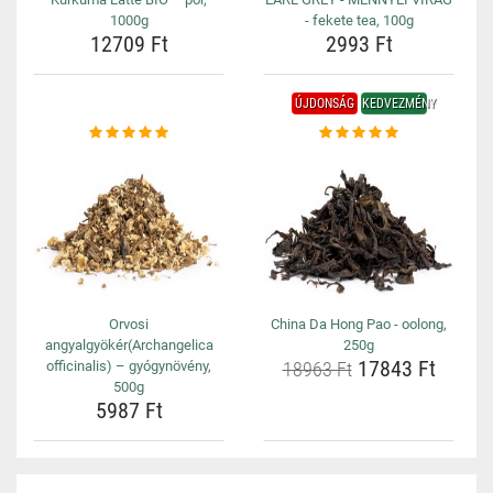
1000g
- fekete tea, 100g
12709 Ft
2993 Ft
ÚJDONSÁG
KEDVEZMÉNY
Orvosi
China Da Hong Pao - oolong,
angyalgyökér(Archangelica
250g
17843 Ft
officinalis) – gyógynövény,
18963 Ft
500g
5987 Ft