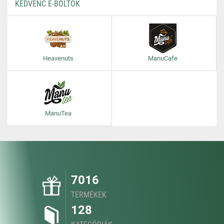
KEDVENC E-BOLTOK
Heavenuts
ManuCafe
ManuTea
7016
TERMÉKEK
128