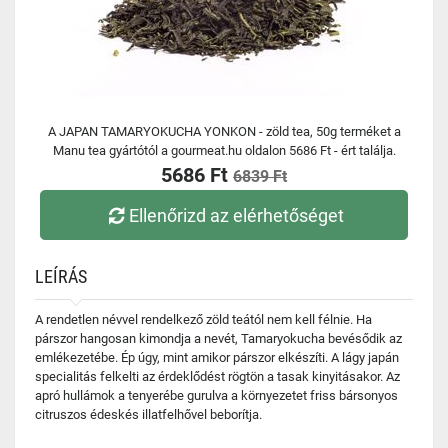
A JAPAN TAMARYOKUCHA YONKON - zöld tea, 50g terméket a
Manu tea gyártótól a gourmeat.hu oldalon 5686 Ft - ért találja.
5686 Ft
6839 Ft
Ellenőrizd az elérhetőséget
LEÍRÁS
A rendetlen névvel rendelkező zöld teától nem kell félnie. Ha
párszor hangosan kimondja a nevét, Tamaryokucha bevésődik az
emlékezetébe. Ép úgy, mint amikor párszor elkészíti. A lágy japán
specialitás felkelti az érdeklődést rögtön a tasak kinyitásakor. Az
apró hullámok a tenyerébe gurulva a környezetet friss bársonyos
citruszos édeskés illatfelhővel beborítja.