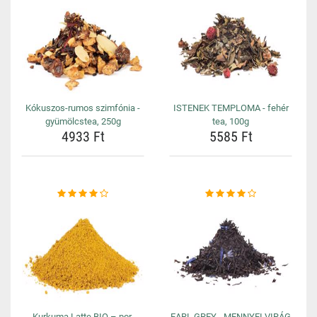
Kókuszos-rumos szimfónia -
ISTENEK TEMPLOMA - fehér
gyümölcstea, 250g
tea, 100g
4933 Ft
5585 Ft
Kurkuma Latte BIO – por,
EARL GREY - MENNYEI VIRÁG