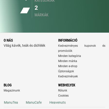
KATEGÓRIÁK
2
MÁRKÁK
O NÁS
INFORMÁCIÓ
Világ kávék, teák és diófélék
Kedvezményes kuponok és
promóciók
Minden kategória
Minden márka
Minden e-shop
Újdonságok
Kedvezmények
BLOG
WEBHELYEK
Magazinunk
Rólunk
Cookies
ManuTea
ManuCafe
Heavenuts