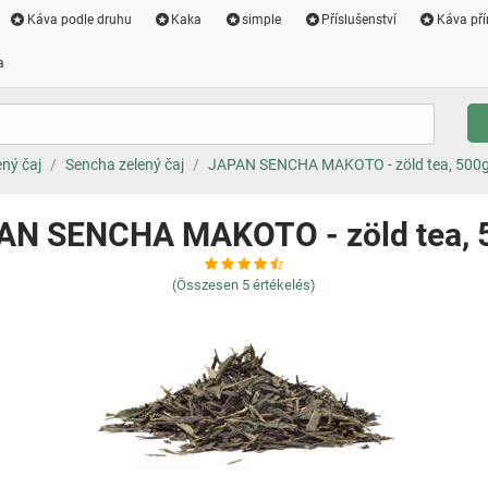
Káva podle druhu
Kaka
simple
Příslušenství
Káva pří
a
ený čaj
Sencha zelený čaj
JAPAN SENCHA MAKOTO - zöld tea, 500
AN SENCHA MAKOTO - zöld tea, 
(Összesen
5
értékelés)