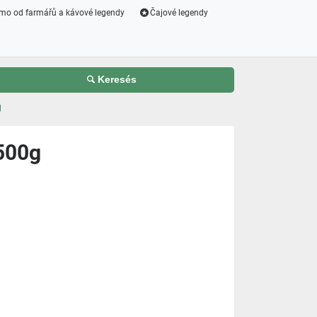
mo od farmářů a kávové legendy
Čajové legendy
Keresés
g
500g