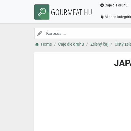
Čaje dle druhu
GOURMEAT.HU
Minden kategóri
Home
Čaje dle druhu
Zelený čaj
Čistý zel
JAP