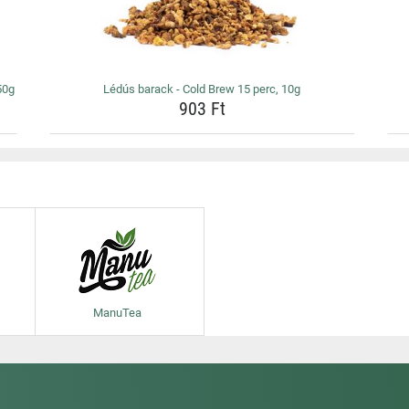
50g
Lédús barack - Cold Brew 15 perc, 10g
903 Ft
ManuTea