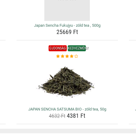
Japan Sencha Fukujyu - zöld tea , 500g
25669 Ft
ÚJDONSÁG
KEDVEZMÉNY
JAPAN SENCHA SATSUMA BIO - zöld tea, 50g
4381 Ft
4632 Ft