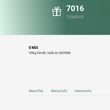
7016
TERMÉKEK
O NÁS
Világ kávék, teák és diófélék
ManuTea
ManuCafe
Heavenuts