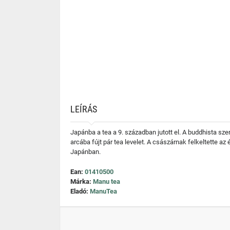
LEÍRÁS
Japánba a tea a 9. században jutott el. A buddhista szer
arcába fújt pár tea levelet. A császárnak felkeltette az 
Japánban.
Ean:
01410500
Márka:
Manu tea
Eladó:
ManuTea