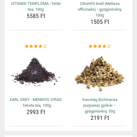
ISTENEK TEMPLOMA - fehér
Citromfű levél (Melissa
tea, 100g
officinalis) - gyógynövény,
5585 Ft
100g
1505 Ft
EARL GREY - MENNYEI VIRÁG
Kasvirág (Echinacea
- fekete tea, 100g
purpurea) gyökér –
2993 Ft
gyógynövény, 50g
2191 Ft