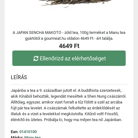
A JAPAN SENCHA MAKOTO - zöld tea, 100g terméket a Manu tea
gyártótól a gourmeat.hu oldalon 4649 Ft - ért találja.
4649 Ft
Ellenőrizd az elérhetőséget
LEÍRÁS
Japánba a tea a 9. században jutott el. A buddhista szerzetesek,
akik Kínából behozták, legendát meséltek a Shen Nung császárról.
Állítólag, egyszer, amikor vizet forralt a tűz fölött a szél az arcába
fújt pár tea levelet. A császárnak felkeltette az érdeklődését az
illatuk és a vizet a levelekkel megkóstolta. Kitűnő volt! Frissítő,
élénkítő és ízletes. Próbálja ki, hogy ma milyen tea nő Japánban.
Ean:
01410100
Márka:
Manu tea