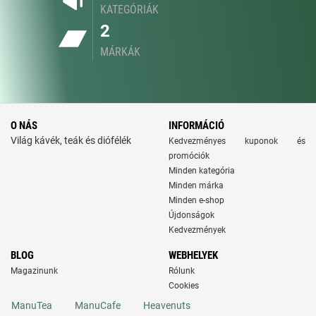
KATEGÓRIÁK
2
MÁRKÁK
O NÁS
INFORMÁCIÓ
Világ kávék, teák és diófélék
Kedvezményes kuponok és
promóciók
Minden kategória
Minden márka
Minden e-shop
Újdonságok
Kedvezmények
BLOG
WEBHELYEK
Magazinunk
Rólunk
Cookies
ManuTea
ManuCafe
Heavenuts