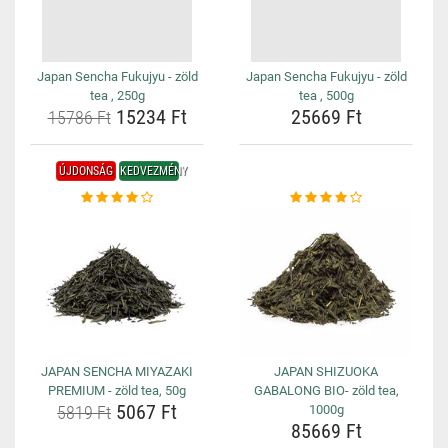
Japan Sencha Fukujyu - zöld
Japan Sencha Fukujyu - zöld
tea , 250g
tea , 500g
15234 Ft
25669 Ft
15786 Ft
ÚJDONSÁG
KEDVEZMÉNY
JAPAN SENCHA MIYAZAKI
JAPAN SHIZUOKA
PREMIUM - zöld tea, 50g
GABALONG BIO- zöld tea,
5067 Ft
5819 Ft
1000g
85669 Ft