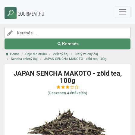
GOURMEAT.HU
Keresés
Home
Čaje dle druhu
Zelený čaj
Čistý zelený čaj
Sencha zelený čaj
JAPAN SENCHA MAKOTO - zöld tea, 100g
JAPAN SENCHA MAKOTO - zöld tea,
100g
(Összesen
4
értékelés)