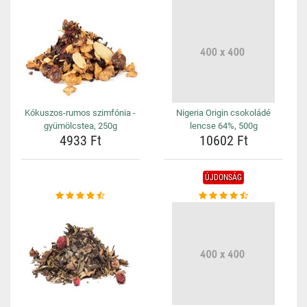
Kókuszos-rumos szimfónia -
Nigeria Origin csokoládé
gyümölcstea, 250g
lencse 64%, 500g
4933 Ft
10602 Ft
ÚJDONSÁG