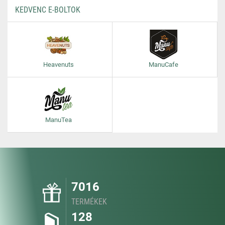
KEDVENC E-BOLTOK
Heavenuts
ManuCafe
ManuTea
7016
TERMÉKEK
128