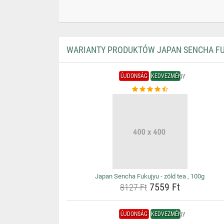
WARIANTY PRODUKTÓW JAPAN SENCHA FUKU
ÚJDONSÁG
KEDVEZMÉNY
Japan Sencha Fukujyu - zöld tea , 100g
7559 Ft
8127 Ft
ÚJDONSÁG
KEDVEZMÉNY