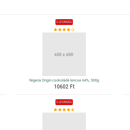
ÚJDONSÁG
Nigeria Origin csokoládé lencse 64%, 500g
10602 Ft
ÚJDONSÁG