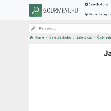
Čaje dle druhu
GOURMEAT.HU
Minden kategóri
Home
Čaje dle druhu
Zelený čaj
Čistý zel
Ja