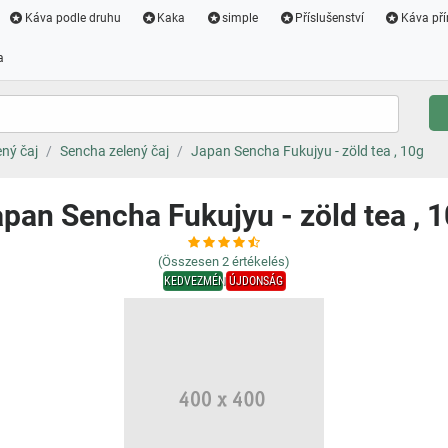
Káva podle druhu
Kaka
simple
Příslušenství
Káva pří
a
ený čaj
Sencha zelený čaj
Japan Sencha Fukujyu - zöld tea , 10g
pan Sencha Fukujyu - zöld tea , 
(Összesen
2
értékelés)
KEDVEZMÉNY
ÚJDONSÁG