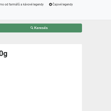
mo od farmářů a kávové legendy
Čajové legendy
Keresés
10g