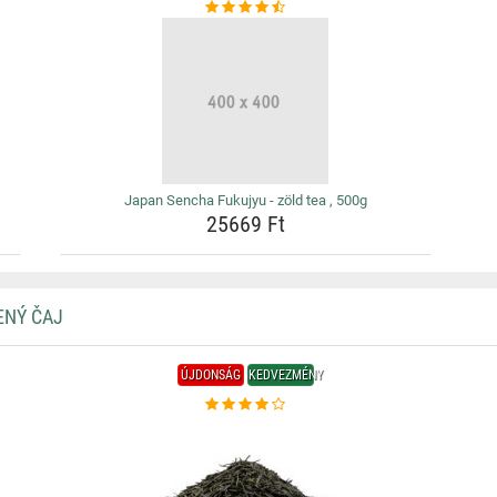
Japan Sencha Fukujyu - zöld tea , 500g
25669 Ft
ENÝ ČAJ
ÚJDONSÁG
KEDVEZMÉNY