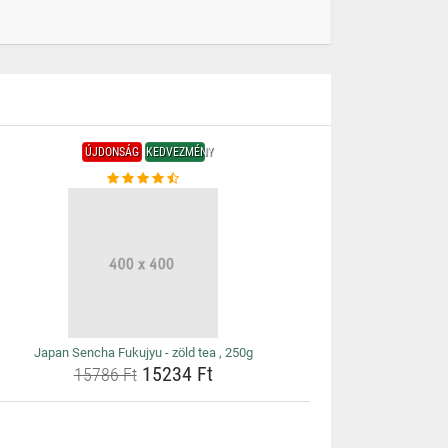
ÚJDONSÁG
KEDVEZMÉNY
Japan Sencha Fukujyu - zöld tea , 250g
15234 Ft
15786 Ft