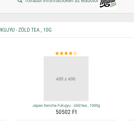
További információkért az eladótól
JYU - ZÖLD TEA , 10G
Japan Sencha Fukujyu - zöld tea , 1000g
50502 Ft