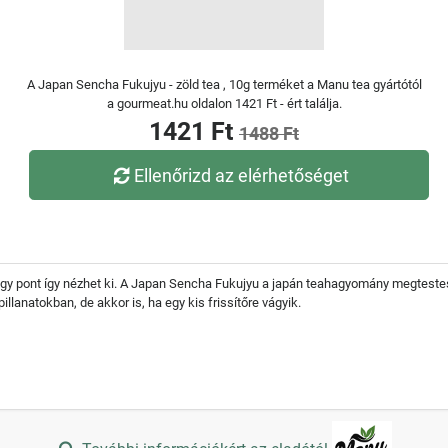
A Japan Sencha Fukujyu - zöld tea , 10g terméket a Manu tea gyártótól
a gourmeat.hu oldalon 1421 Ft - ért találja.
1421 Ft
1488 Ft
Ellenőrizd az elérhetőséget
gy pont így nézhet ki. A Japan Sencha Fukujyu a japán teahagyomány megtestesít
llanatokban, de akkor is, ha egy kis frissítőre vágyik.