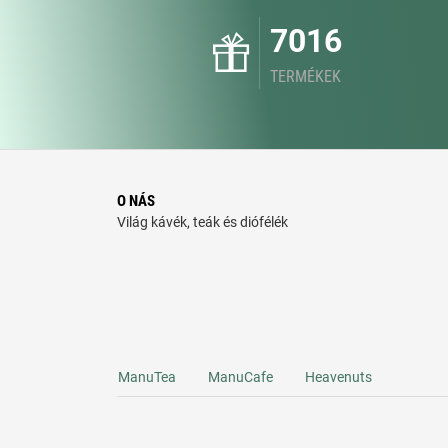
7016
TERMÉKEK
O NÁS
Világ kávék, teák és diófélék
ManuTea
ManuCafe
Heavenuts