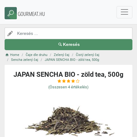
GOURMEAT.HU
Keresés
Home
Čaje dle druhu
Zelený čaj
Čistý zelený čaj
Sencha zelený čaj
JAPAN SENCHA BIO - zöld tea, 500g
JAPAN SENCHA BIO - zöld tea, 500g
(Összesen
4
értékelés)