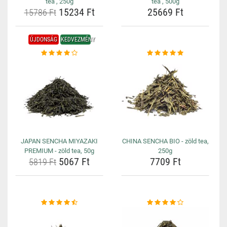
tea , 250g
tea , 500g
15234 Ft
25669 Ft
15786 Ft
ÚJDONSÁG
KEDVEZMÉNY
JAPAN SENCHA MIYAZAKI
CHINA SENCHA BIO - zöld tea,
PREMIUM - zöld tea, 50g
250g
5067 Ft
7709 Ft
5819 Ft