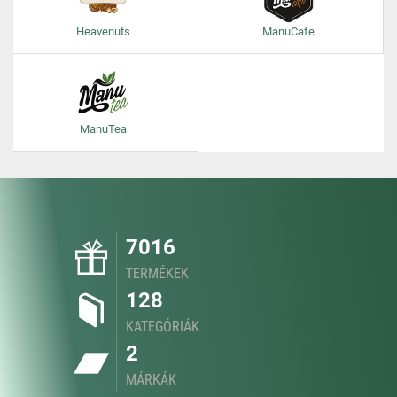
Heavenuts
ManuCafe
ManuTea
7016
TERMÉKEK
128
KATEGÓRIÁK
2
MÁRKÁK