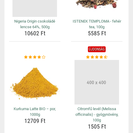
Nigeria Origin csokoládé
ISTENEK TEMPLOMA - fehér
lencse 64%, 500g
tea, 100g
10602 Ft
5585 Ft
ÚJDONSÁG
Kurkuma Latte BIO – por,
Citromfű levél (Melissa
1000g
officinalis) - gyógynövény,
12709 Ft
100g
1505 Ft