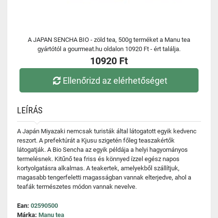
A JAPAN SENCHA BIO - zöld tea, 500g terméket a Manu tea
gyártótól a gourmeat.hu oldalon 10920 Ft - ért találja.
10920 Ft
Ellenőrizd az elérhetőséget
LEÍRÁS
A Japán Miyazaki nemcsak turisták által látogatott egyik kedvenc
reszort. A prefektúrát a Kjusu szigetén főleg teaszakértők
látogatják. A Bio Sencha az egyik példája a helyi hagyományos
termelésnek. Kitűnő tea friss és könnyed ízzel egész napos
kortyolgatásra alkalmas. A teakertek, amelyekből szállítjuk,
magasabb tengerfeletti magasságban vannak elterjedve, ahol a
teafák természetes módon vannak nevelve.
Ean:
02590500
Márka:
Manu tea