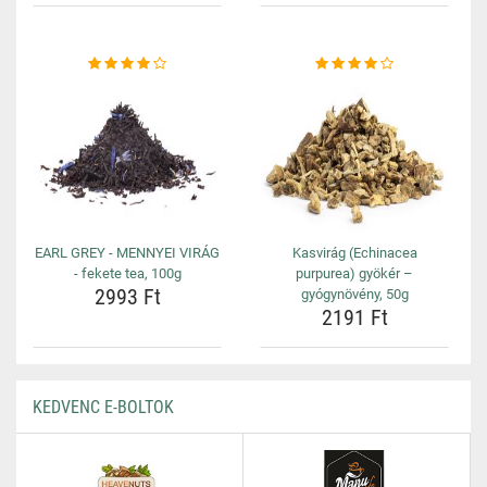
EARL GREY - MENNYEI VIRÁG
Kasvirág (Echinacea
- fekete tea, 100g
purpurea) gyökér –
2993 Ft
gyógynövény, 50g
2191 Ft
KEDVENC E-BOLTOK