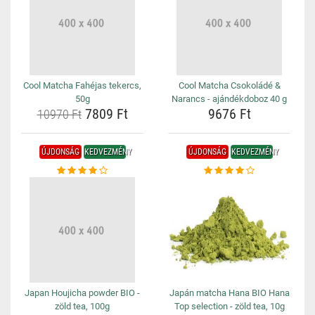
Cool Matcha Fahéjas tekercs,
Cool Matcha Csokoládé &
50g
Narancs - ajándékdoboz 40 g
7809 Ft
9676 Ft
10970 Ft
ÚJDONSÁG
KEDVEZMÉNY
ÚJDONSÁG
KEDVEZMÉNY
Japan Houjicha powder BIO -
Japán matcha Hana BIO Hana
zöld tea, 100g
Top selection - zöld tea, 10g