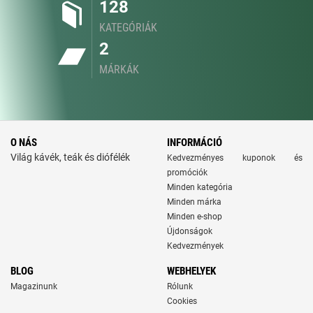
128
KATEGÓRIÁK
2
MÁRKÁK
O NÁS
INFORMÁCIÓ
Világ kávék, teák és diófélék
Kedvezményes kuponok és
promóciók
Minden kategória
Minden márka
Minden e-shop
Újdonságok
Kedvezmények
BLOG
WEBHELYEK
Magazinunk
Rólunk
Cookies