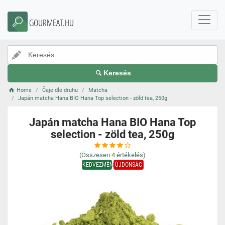
GOURMEAT.HU
Keresés
Home
Čaje dle druhu
Matcha
Japán matcha Hana BIO Hana Top selection - zöld tea, 250g
Japán matcha Hana BIO Hana Top
selection - zöld tea, 250g
(Összesen
4
értékelés)
KEDVEZMÉNY
ÚJDONSÁG