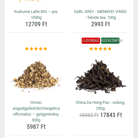
Kurkuma Latte BIO – por,
EARL GREY - MENNYEI VIRÁG
1000g
- fekete tea, 100g
12709 Ft
2993 Ft
ÚJDONSÁG
KEDVEZMÉNY
Orvosi
China Da Hong Pao - oolong,
angyalgyökér(Archangelica
250g
17843 Ft
officinalis) – gyógynövény,
18963 Ft
500g
5987 Ft