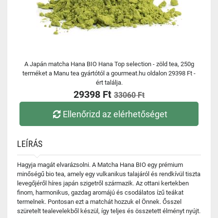
A Japán matcha Hana BIO Hana Top selection - zöld tea, 250g
terméket a Manu tea gyártótól a gourmeat.hu oldalon 29398 Ft -
ért találja.
29398 Ft
33060 Ft
Ellenőrizd az elérhetőséget
LEÍRÁS
Hagyja magát elvarázsolni. A Matcha Hana BIO egy prémium
minőségű bio tea, amely egy vulkanikus talajáról és rendkívül tiszta
levegőjéről híres japán szigetről származik. Az ottani kertekben
finom, harmonikus, gazdag aromájú és csodálatos ízű teákat
termelnek. Pontosan ezt a matchát hozzuk el Önnek. Ősszel
szüretelt tealevelekből készül, így teljes és összetett élményt nyújt.