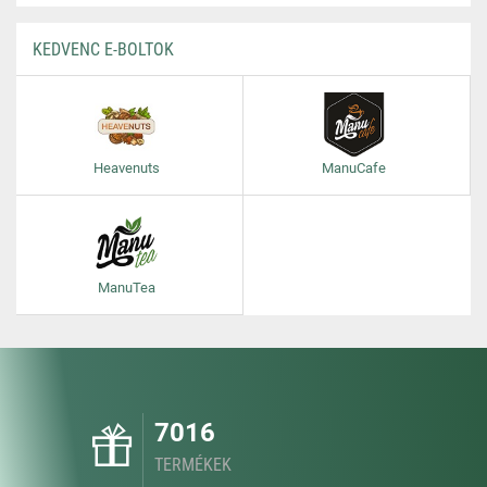
KEDVENC E-BOLTOK
Heavenuts
ManuCafe
ManuTea
7016
TERMÉKEK