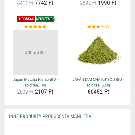
7742 Ft
1990 Ft
8411 Ft
2592 Ft
ÚJDONSÁG
KEDVEZMÉNY
Japan Matcha Nishio BIO -
JAPÁN MATCHA KIKYOU BIO -
zöld tea, 10g
zöld tea, 500g
2107 Ft
60452 Ft
2809 Ft
INNE PRODUKTY PRODUCENTA MANU TEA